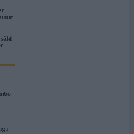
er
ronor
 såld
or
Rimbo
ng i