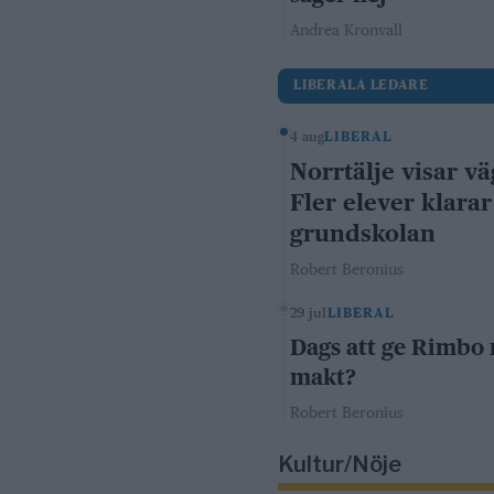
Andrea Kronvall
LIBERALA LEDARE
4 aug
LIBERAL
Norrtälje visar vä
Fler elever klarar
grundskolan
Robert Beronius
29 jul
LIBERAL
Dags att ge Rimbo
makt?
Robert Beronius
Kultur/Nöje