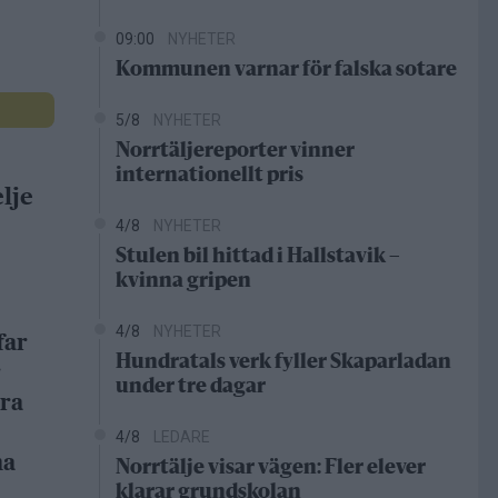
09:00
NYHETER
Kommunen varnar för falska sotare
5/8
NYHETER
Norrtäljereporter vinner
internationellt pris
lje
4/8
NYHETER
Stulen bil hittad i Hallstavik –
kvinna gripen
4/8
NYHETER
far
Hundratals verk fyller Skaparladan
r
under tre dagar
dra
4/8
LEDARE
na
Norrtälje visar vägen: Fler elever
klarar grundskolan