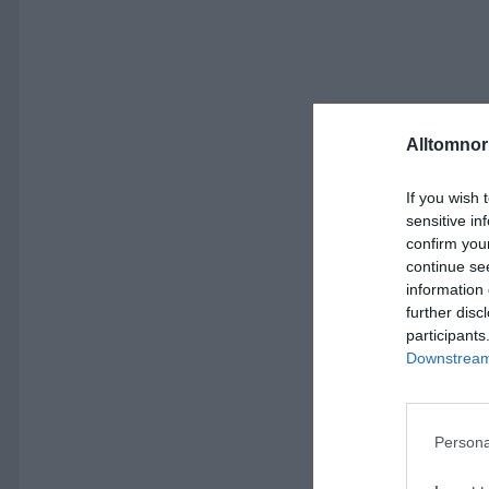
Alltomnorr
If you wish 
sensitive in
confirm you
continue se
information 
further disc
participants
Downstream 
Persona