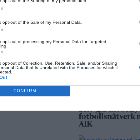
o opt-out of the Sharing of my personal data.
Norrtälje – allt fle
In
väljer inbrottslar
kameraövervakni
o opt-out of the Sale of my Personal Data.
passersystem
In
to opt-out of processing my Personal Data for Targeted
Sport
ing.
In
o opt-out of Collection, Use, Retention, Sale, and/or Sharing
ersonal Data that Is Unrelated with the Purposes for which it
Rospiggarna lad
lected.
för hemmamatc
Out
mot serieledarn
CONFIRM
BKV går med i ny
fotbollsnätverk
AIK