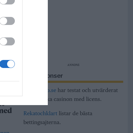
r
m,
ng och
ANNONS
dar
h
Riksannonser
a
Casinorino.se
har testat och utvärderat
alla svenska casinon med licens.
tt
 med
Rekatochklart
listar de bästa
bettingsajterna.