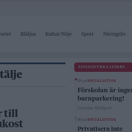
heter
Blåljus
Kultur/Nöje
Sport
Näringsliv
SOCIALISTISKA LEDARE
tälje
28 jul
SOCIALISTISK
Förskolan är inge
barnparkering!
Catarina Wahlgren
till
26 jul
SOCIALISTISK
ukost
Privatisera inte