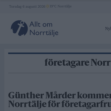
Skip
19°C Norrtälje
Torsdag 6 augusti 2026
to
content
Ny
företagare Norr
Günther Mårder kommer 
Norrtälje för företagarfr