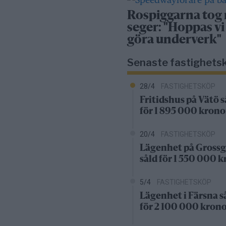
Rospiggarna tog
seger: "Hoppas vi
göra underverk"
Senaste fastighets
28/4
FASTIGHETSKÖP
Fritidshus på Vätö s
för 1 895 000 krono
20/4
FASTIGHETSKÖP
Lägenhet på Grossg
såld för 1 550 000 
5/4
FASTIGHETSKÖP
Lägenhet i Färsna s
för 2 100 000 kron