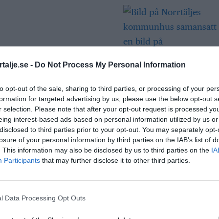
talje.se -
Do Not Process My Personal Information
Så många är
to opt-out of the sale, sharing to third parties, or processing of your per
långtidsarbetslös
formation for targeted advertising by us, please use the below opt-out s
Norrtälje
r selection. Please note that after your opt-out request is processed y
eing interest-based ads based on personal information utilized by us or
disclosed to third parties prior to your opt-out. You may separately opt-
losure of your personal information by third parties on the IAB’s list of
Bino Drummond
. This information may also be disclosed by us to third parties on the
IA
comeback - tar pla
Participants
that may further disclose it to other third parties.
styrelse
l Data Processing Opt Outs
Säkerhetslösninga