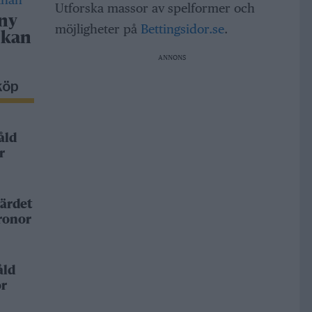
Utforska massor av spelformer och
 ny
möjligheter på
Bettingsidor.se
.
 kan
ANNONS
köp
åld
r
ärdet
kronor
åld
or