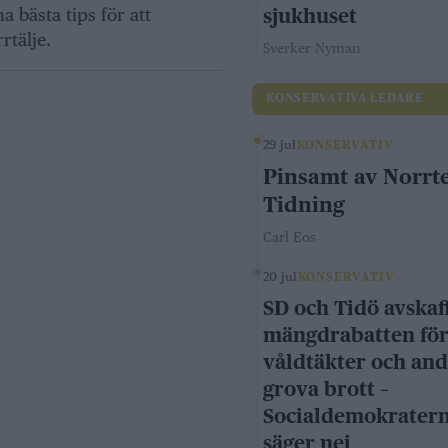
 bästa tips för att
sjukhuset
rtälje.
Sverker Nyman
KONSERVATIVA LEDARE
29 jul
KONSERVATIV
Pinsamt av Norrte
Tidning
Carl Eos
20 jul
KONSERVATIV
SD och Tidö avskaf
mängdrabatten fö
våldtäkter och an
grova brott –
Socialdemokrater
säger nej