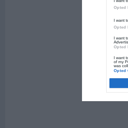
I want t
Opted 
I want t
Opted 
I want 
Advertis
Opted 
I want t
of my P
was col
Opted 