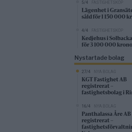
5/4
FASTIGHETSKÖP
Lägenhet i Gransät
såld för 1 150 000 k
4/4
FASTIGHETSKÖP
Kedjehus i Solbacka
för 3 100 000 kron
Nystartade bolag
27/4
NYA BOLAG
KGT Fastighet AB
registrerat –
fastighetsbolag i 
16/4
NYA BOLAG
Panthalassa Åre AB
registrerat –
fastighetsförvaltni