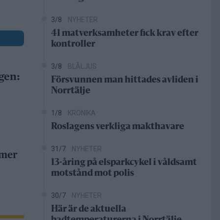
3/8
NYHETER
41 matverksamheter fick krav efter
kontroller
3/8
BLÅLJUS
gen:
Försvunnen man hittades avliden i
Norrtälje
1/8
KRÖNIKA
Roslagens verkliga makthavare
31/7
NYHETER
 mer
13-åring på elsparkcykel i våldsamt
motstånd mot polis
30/7
NYHETER
Här är de aktuella