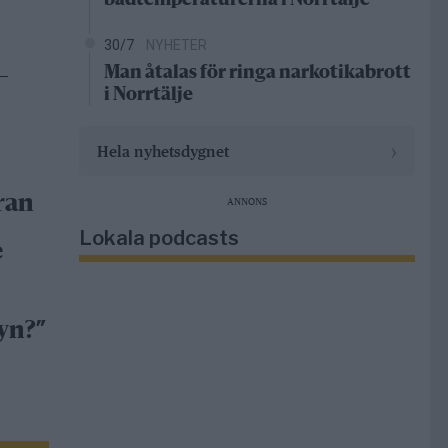
badtemperaturerna i Norrtälje
30/7
NYHETER
Man åtalas för ringa narkotikabrott
–
i Norrtälje
›
Hela nyhetsdygnet
ran
ANNONS
Lokala podcasts
e
yn?”