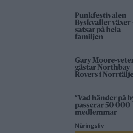
Punkfestivalen
Byskvaller växer 
satsar på hela
familjen
Gary Moore-vete
gästar Northbay
Rovers i Norrtälj
”Vad händer på b
passerar 50 000
medlemmar
Näringsliv