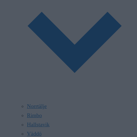
Norrtälje
Rimbo
Hallstavik
Väddö