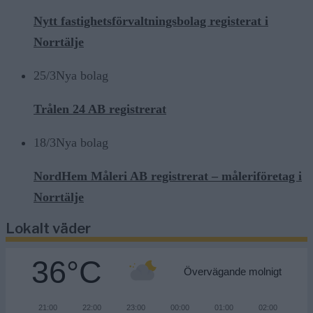
Nytt fastighetsförvaltningsbolag registerat i
Norrtälje
25/3
Nya bolag
Trålen 24 AB registrerat
18/3
Nya bolag
NordHem Måleri AB registrerat – måleriföretag i
Norrtälje
Lokalt väder
36°C
Övervägande molnigt
21:00
22:00
23:00
00:00
01:00
02:00
03