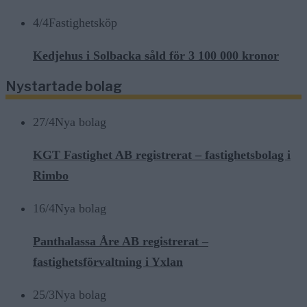
4/4
Fastighetsköp
Kedjehus i Solbacka såld för 3 100 000 kronor
Nystartade bolag
27/4
Nya bolag
KGT Fastighet AB registrerat – fastighetsbolag i
Rimbo
16/4
Nya bolag
Panthalassa Åre AB registrerat –
fastighetsförvaltning i Yxlan
25/3
Nya bolag