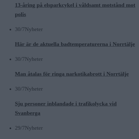
13-åring på elsparkcykel i våldsamt motstånd mot
polis
30/7
Nyheter
Här är de aktuella badtemperaturerna i Norrtälje
30/7
Nyheter
Man åtalas för ringa narkotikabrott i Norrtälje
30/7
Nyheter
Sju personer inblandade i trafikolycka vid
Svanberga
29/7
Nyheter