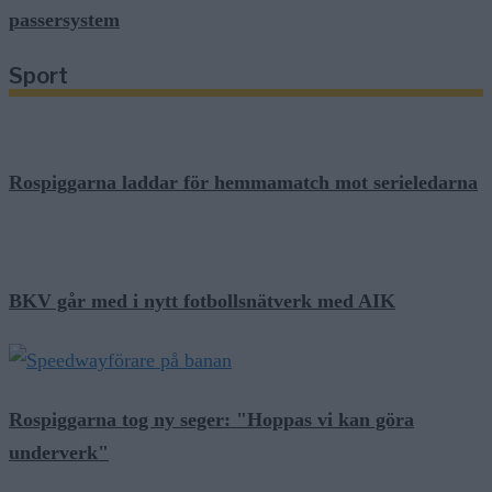
passersystem
Sport
Rospiggarna laddar för hemmamatch mot serieledarna
BKV går med i nytt fotbollsnätverk med AIK
Rospiggarna tog ny seger: "Hoppas vi kan göra
underverk"