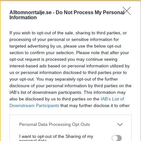
Alltomnorrtalje.se -
Do Not Process My Personal
Information
If you wish to opt-out of the sale, sharing to third parties, or
processing of your personal or sensitive information for
targeted advertising by us, please use the below opt-out
section to confirm your selection. Please note that after your
Riksannonser
opt-out request is processed you may continue seeing
interest-based ads based on personal information utilized by
Casinorino.se
har testat och utvärderat alla svenska casinon
us or personal information disclosed to third parties prior to
your opt-out. You may separately opt-out of the further
med licens.
disclosure of your personal information by third parties on the
IAB’s list of downstream participants. This information may
Rekatochklart
listar de bästa bettingsajterna.
also be disclosed by us to third parties on the
IAB’s List of
Downstream Participants
that may further disclose it to other
Utforska massor av spelformer och möjligheter på
third parties.
Bettingsidor.se
.
Personal Data Processing Opt Outs
I want to opt-out of the Sharing of my
personal data.