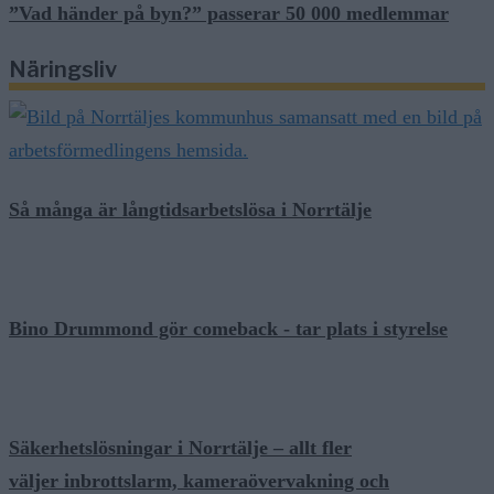
”Vad händer på byn?” passerar 50 000 medlemmar
Näringsliv
Så många är långtidsarbetslösa i Norrtälje
Bino Drummond gör comeback - tar plats i styrelse
Säkerhetslösningar i Norrtälje – allt fler
väljer inbrottslarm, kameraövervakning och