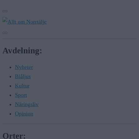
Avdelning:
Nyheter
Blåljus
Kultur
Sport
Näringsliv
Opinion
Orter: