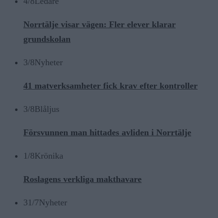
4/8
Ledare
Norrtälje visar vägen: Fler elever klarar
grundskolan
3/8
Nyheter
41 matverksamheter fick krav efter kontroller
3/8
Blåljus
Försvunnen man hittades avliden i Norrtälje
1/8
Krönika
Roslagens verkliga makthavare
31/7
Nyheter