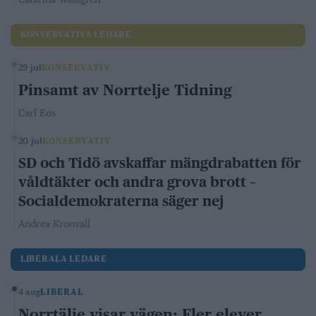
KONSERVATIVA LEDARE
29 jul
KONSERVATIV
Pinsamt av Norrtelje Tidning
Carl Eos
20 jul
KONSERVATIV
SD och Tidö avskaffar mängdrabatten för
våldtäkter och andra grova brott –
Socialdemokraterna säger nej
Andrea Kronvall
LIBERALA LEDARE
4 aug
LIBERAL
Norrtälje visar vägen: Fler elever