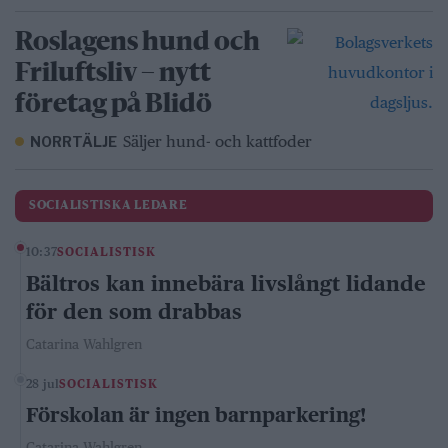
Roslagens hund och
Friluftsliv – nytt
företag på Blidö
Säljer hund- och kattfoder
NORRTÄLJE
SOCIALISTISKA LEDARE
10:37
SOCIALISTISK
Bältros kan innebära livslångt lidande
för den som drabbas
Catarina Wahlgren
28 jul
SOCIALISTISK
Förskolan är ingen barnparkering!
Catarina Wahlgren