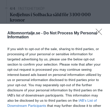
4/4
FASTIGHETSKÖP
Kedjehus i Solbacka såld för 3 100 000
kronor
Nystartade bolag
Alltomnorrtalje.se -
Do Not Process My Personal
Information
27/4
NYA BOLAG
KGT Fastighet AB registrerat –
If you wish to opt-out of the sale, sharing to third parties, or
processing of your personal or sensitive information for
fastighetsbolag i Rimbo
targeted advertising by us, please use the below opt-out
section to confirm your selection. Please note that after your
16/4
NYA BOLAG
opt-out request is processed you may continue seeing
Panthalassa Åre AB registrerat –
interest-based ads based on personal information utilized by
fastighetsförvaltning i Yxlan
us or personal information disclosed to third parties prior to
your opt-out. You may separately opt-out of the further
25/3
NYA BOLAG
disclosure of your personal information by third parties on the
Nytt fastighetsförvaltningsbolag registerat i
IAB’s list of downstream participants. This information may
Norrtälje
also be disclosed by us to third parties on the
IAB’s List of
Downstream Participants
that may further disclose it to other