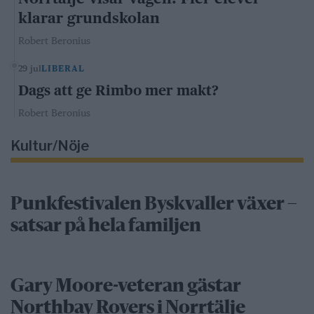
klarar grundskolan
Robert Beronius
29 jul
LIBERAL
Dags att ge Rimbo mer makt?
Robert Beronius
Kultur/Nöje
Punkfestivalen Byskvaller växer –
satsar på hela familjen
Gary Moore-veteran gästar
Northbay Rovers i Norrtälje