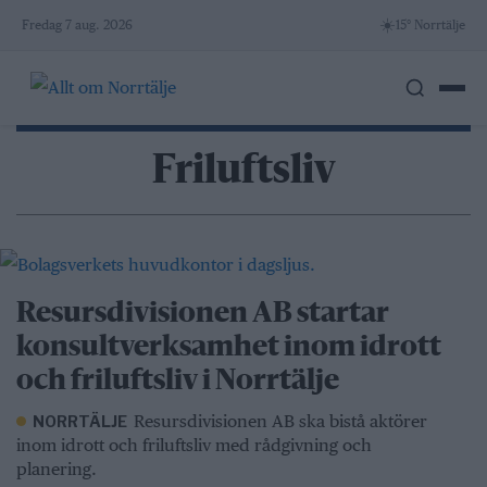
Skip
☀️
Fredag 7 aug. 2026
15° Norrtälje
to
content
Friluftsliv
Resursdivisionen AB startar
konsultverksamhet inom idrott
och friluftsliv i Norrtälje
Resursdivisionen AB ska bistå aktörer
NORRTÄLJE
inom idrott och friluftsliv med rådgivning och
planering.