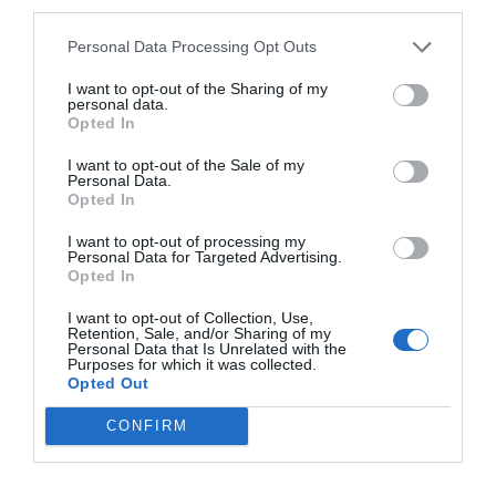
third parties.
25/3
NYA BOLAG
Trålen 24 AB registrerat
Personal Data Processing Opt Outs
18/3
NYA BOLAG
I want to opt-out of the Sharing of my
personal data.
NordHem Måleri AB registrerat –
Opted In
måleriföretag i Norrtälje
I want to opt-out of the Sale of my
Lokalt väder
Personal Data.
Opted In
26°C
I want to opt-out of processing my
Personal Data for Targeted Advertising.
Klart
Opted In
I want to opt-out of Collection, Use,
08:00
09:00
10:00
11:00
12:00
13:00
1
Retention, Sale, and/or Sharing of my
‹
›
Personal Data that Is Unrelated with the
Purposes for which it was collected.
26°C
28°C
29°C
30°C
31°C
29°C
2
Opted Out
CONFIRM
Senaste nytt
10:37
LEDARE