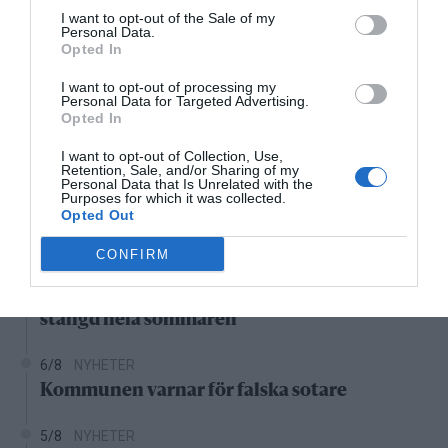
I want to opt-out of the Sale of my
21:00
22:00
23:00
00:00
01:00
02:00
0
Personal Data.
Opted In
‹
›
27°C
27°C
26°C
26°C
26°C
25°C
2
I want to opt-out of processing my
Personal Data for Targeted Advertising.
Opted In
Senaste nytt
I want to opt-out of Collection, Use,
Retention, Sale, and/or Sharing of my
11:25
NYHETER
Personal Data that Is Unrelated with the
Purposes for which it was collected.
Vattenrutschkanan hålls stängd på Norrtälje
Opted Out
badhus
CONFIRM
6/8
NYHETER
Efter skadegörelsen – vattenrutschkanan
stängd hela sommaren
6/8
NYHETER
Kommunen varnar för falska sotare
5/8
NYHETER