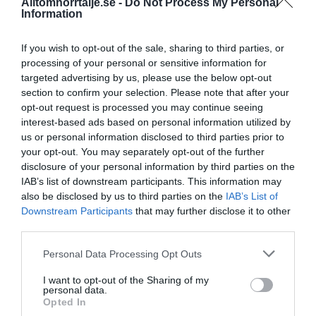
Alltomnorrtalje.se -
Do Not Process My Personal
16/4
NYA BOLAG
Information
Panthalassa Åre AB registrerat –
fastighetsförvaltning i Yxlan
If you wish to opt-out of the sale, sharing to third parties, or
processing of your personal or sensitive information for
25/3
NYA BOLAG
targeted advertising by us, please use the below opt-out
Nytt fastighetsförvaltningsbolag registerat i
section to confirm your selection. Please note that after your
Norrtälje
opt-out request is processed you may continue seeing
interest-based ads based on personal information utilized by
25/3
NYA BOLAG
us or personal information disclosed to third parties prior to
your opt-out. You may separately opt-out of the further
Trålen 24 AB registrerat
disclosure of your personal information by third parties on the
IAB’s list of downstream participants. This information may
18/3
NYA BOLAG
also be disclosed by us to third parties on the
IAB’s List of
NordHem Måleri AB registrerat –
Downstream Participants
that may further disclose it to other
måleriföretag i Norrtälje
third parties.
Lokalt väder
Personal Data Processing Opt Outs
I want to opt-out of the Sharing of my
27°C
personal data.
Klart
Opted In