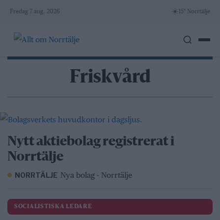
Skip
☀️
Fredag 7 aug. 2026
15° Norrtälje
to
content
Friskvård
Nytt aktiebolag registrerat i
Norrtälje
Nya bolag - Norrtälje
NORRTÄLJE
SOCIALISTISKA LEDARE