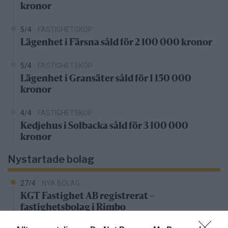
kronor
5/4
FASTIGHETSKÖP
Lägenhet i Färsna såld för 2 100 000 kronor
5/4
FASTIGHETSKÖP
Lägenhet i Gransäter såld för 1 150 000
kronor
4/4
FASTIGHETSKÖP
Kedjehus i Solbacka såld för 3 100 000
kronor
Nystartade bolag
27/4
NYA BOLAG
KGT Fastighet AB registrerat –
fastighetsbolag i Rimbo