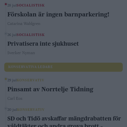
28 jul
SOCIALISTISK
Förskolan är ingen barnparkering!
Catarina Wahlgren
26 jul
SOCIALISTISK
Privatisera inte sjukhuset
Sverker Nyman
KONSERVATIVA LEDARE
29 jul
KONSERVATIV
Pinsamt av Norrtelje Tidning
Carl Eos
20 jul
KONSERVATIV
SD och Tidö avskaffar mängdrabatten för
våldtäkter och andra grova brott –