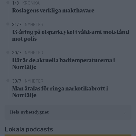
1/8
KRÖNIKA
Roslagens verkliga makthavare
31/7
NYHETER
13-åring på elsparkcykel i våldsamt motstånd
mot polis
30/7
NYHETER
Här är de aktuella badtemperaturerna i
Norrtälje
30/7
NYHETER
Man åtalas för ringa narkotikabrott i
Norrtälje
›
Hela nyhetsdygnet
Lokala podcasts