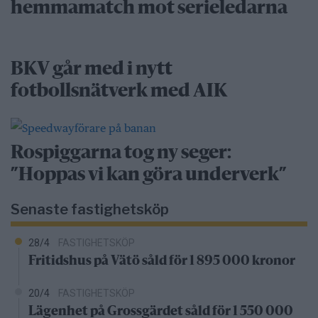
hemmamatch mot serieledarna
BKV går med i nytt
fotbollsnätverk med AIK
Rospiggarna tog ny seger:
”Hoppas vi kan göra underverk”
Senaste fastighetsköp
28/4
FASTIGHETSKÖP
Fritidshus på Vätö såld för 1 895 000 kronor
20/4
FASTIGHETSKÖP
Lägenhet på Grossgärdet såld för 1 550 000