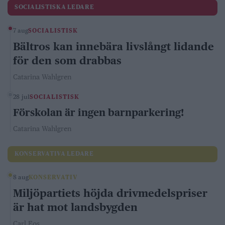
SOCIALISTISKA LEDARE
7 aug
SOCIALISTISK
Bältros kan innebära livslångt lidande
för den som drabbas
Catarina Wahlgren
28 jul
SOCIALISTISK
Förskolan är ingen barnparkering!
Catarina Wahlgren
KONSERVATIVA LEDARE
8 aug
KONSERVATIV
Miljöpartiets höjda drivmedelspriser
är hat mot landsbygden
Carl Eos