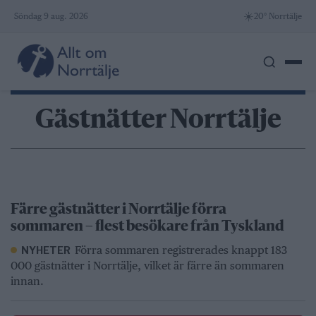
Skip
☀️
Söndag 9 aug. 2026
20° Norrtälje
to
content
Gästnätter Norrtälje
Färre gästnätter i Norrtälje förra
sommaren – flest besökare från Tyskland
Förra sommaren registrerades knappt 183
NYHETER
000 gästnätter i Norrtälje, vilket är färre än sommaren
innan.