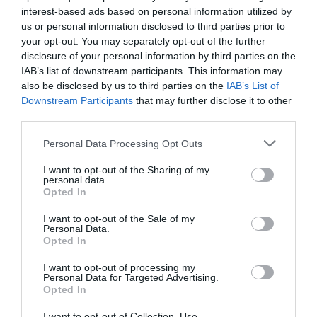
interest-based ads based on personal information utilized by
fastighetsförvaltning i Yxlan
us or personal information disclosed to third parties prior to
your opt-out. You may separately opt-out of the further
25/3
NYA BOLAG
disclosure of your personal information by third parties on the
Nytt fastighetsförvaltningsbolag registerat i
IAB’s list of downstream participants. This information may
Norrtälje
also be disclosed by us to third parties on the
IAB’s List of
Downstream Participants
that may further disclose it to other
25/3
NYA BOLAG
third parties.
Trålen 24 AB registrerat
Personal Data Processing Opt Outs
18/3
NYA BOLAG
I want to opt-out of the Sharing of my
NordHem Måleri AB registrerat –
personal data.
Opted In
måleriföretag i Norrtälje
I want to opt-out of the Sale of my
Lokalt väder
Personal Data.
Opted In
24°C
I want to opt-out of processing my
Klart
Personal Data for Targeted Advertising.
Opted In
07:00
08:00
09:00
10:00
11:00
12:00
1
I want to opt-out of Collection, Use,