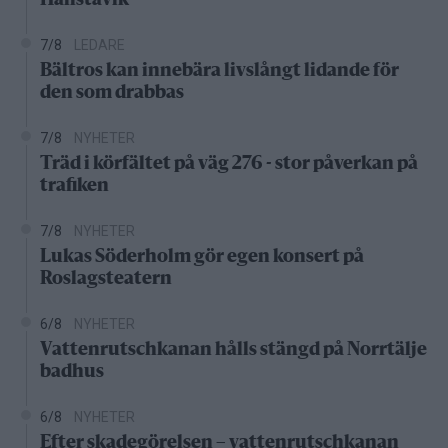
Hallstavik
7/8
LEDARE
Bältros kan innebära livslångt lidande för
den som drabbas
7/8
NYHETER
Träd i körfältet på väg 276 - stor påverkan på
trafiken
7/8
NYHETER
Lukas Söderholm gör egen konsert på
Roslagsteatern
6/8
NYHETER
Vattenrutschkanan hålls stängd på Norrtälje
badhus
6/8
NYHETER
Efter skadegörelsen – vattenrutschkanan