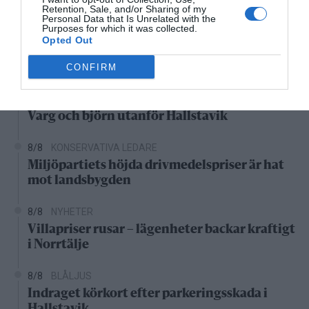
Retention, Sale, and/or Sharing of my
‹
›
Personal Data that Is Unrelated with the
Purposes for which it was collected.
24°C
25°C
27°C
29°C
30°C
32°C
3
Opted Out
Senaste nytt
CONFIRM
06:00
NYHETER
Varg och björn utanför Hallstavik
8/8
KONSERVATIVA LEDARE
Miljöpartiets höjda drivmedelspriser är hat
mot landsbygden
8/8
NYHETER
Villapriser rusar – lägenheter backar kraftigt
i Norrtälje
8/8
BLÅLJUS
Indraget körkort efter parkeringsskada i