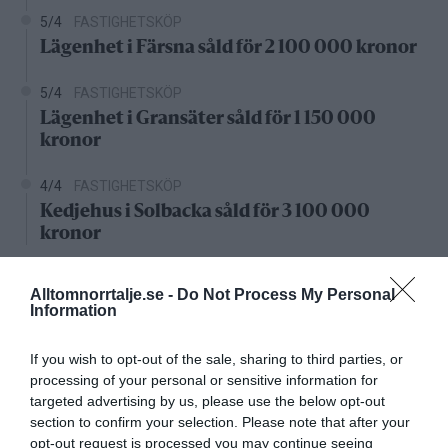
5/4
FASTIGHETSKÖP
Lägenhet i Färsna såld för 2 100 000 kronor
5/4
FASTIGHETSKÖP
Lägenhet i Gransäter såld för 1 150 000
kronor
4/4
FASTIGHETSKÖP
Kedjehus i Solbacka såld för 3 100 000
kronor
Nystartade bolag
Alltomnorrtalje.se -
Do Not Process My Personal
Information
27/4
NYA BOLAG
KGT Fastighet AB registrerat –
If you wish to opt-out of the sale, sharing to third parties, or
fastighetsbolag i Rimbo
processing of your personal or sensitive information for
targeted advertising by us, please use the below opt-out
16/4
NYA BOLAG
section to confirm your selection. Please note that after your
Panthalassa Åre AB registrerat –
opt-out request is processed you may continue seeing