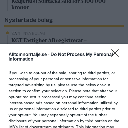
Kedjehus i Solbacka såld för 3 100 000
kronor
Nystartade bolag
27/4
NYA BOLAG
KGT Fastighet AB registrerat –
fastighetsbolag i Rimbo
Alltomnorrtalje.se -
Do Not Process My Personal
Information
16/4
NYA BOLAG
Panthalassa Åre AB registrerat –
If you wish to opt-out of the sale, sharing to third parties, or
fastighetsförvaltning i Yxlan
processing of your personal or sensitive information for
targeted advertising by us, please use the below opt-out
25/3
NYA BOLAG
section to confirm your selection. Please note that after your
Nytt fastighetsförvaltningsbolag registerat i
opt-out request is processed you may continue seeing
Norrtälje
interest-based ads based on personal information utilized by
us or personal information disclosed to third parties prior to
25/3
NYA BOLAG
your opt-out. You may separately opt-out of the further
Trålen 24 AB registrerat
disclosure of your personal information by third parties on the
IAB’s list of downstream participants. This information may