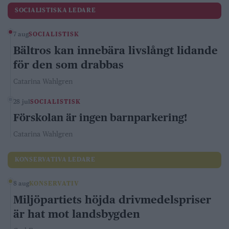
SOCIALISTISKA LEDARE
7 aug
SOCIALISTISK
Bältros kan innebära livslångt lidande
för den som drabbas
Catarina Wahlgren
28 jul
SOCIALISTISK
Förskolan är ingen barnparkering!
Catarina Wahlgren
KONSERVATIVA LEDARE
8 aug
KONSERVATIV
Miljöpartiets höjda drivmedelspriser
är hat mot landsbygden