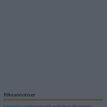
Riksannonser
Casinorino.se
har testat och utvärderat alla svenska