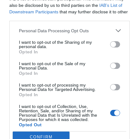
also be disclosed by us to third parties on the
IAB’s List of
18/3
NYA BOLAG
Downstream Participants
that may further disclose it to other
NordHem Måleri AB registrerat –
third parties.
måleriföretag i Norrtälje
Personal Data Processing Opt Outs
Lokalt väder
I want to opt-out of the Sharing of my
personal data.
24°C
Opted In
Klart
I want to opt-out of the Sale of my
Personal Data.
07:00
08:00
09:00
10:00
11:00
12:00
1
Opted In
‹
›
I want to opt-out of processing my
24°C
25°C
27°C
29°C
30°C
32°C
3
Personal Data for Targeted Advertising.
Opted In
Senaste nytt
I want to opt-out of Collection, Use,
Retention, Sale, and/or Sharing of my
Personal Data that Is Unrelated with the
06:00
NYHETER
Purposes for which it was collected.
Opted Out
Varg och björn utanför Hallstavik
CONFIRM