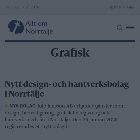
Skip
☀️
Söndag 9 aug. 2026
15° Norrtälje
to
content
Grafisk
Nytt design- och hantverksbolag
i Norrtälje
JoJo Jansson AB erbjuder tjänster inom
NYA BOLAG
design, bildredigering, grafisk formgivning och
hantverk med säte i Norrtälje. Den 26 januari 2026
registrerades ett nytt bolag i