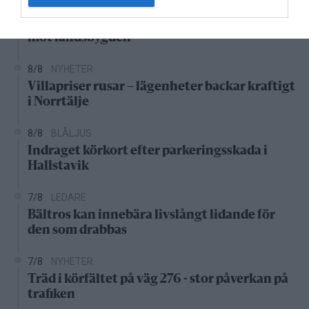
8/8
KONSERVATIVA LEDARE
Miljöpartiets höjda drivmedelspriser är hat
mot landsbygden
8/8
NYHETER
Villapriser rusar – lägenheter backar kraftigt
i Norrtälje
8/8
BLÅLJUS
Indraget körkort efter parkeringsskada i
Hallstavik
7/8
LEDARE
Bältros kan innebära livslångt lidande för
den som drabbas
7/8
NYHETER
Träd i körfältet på väg 276 - stor påverkan på
trafiken