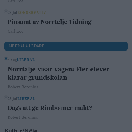
Carl Eos
29 jul
KONSERVATIV
Pinsamt av Norrtelje Tidning
Carl Eos
LIBERALA LEDARE
4 aug
LIBERAL
Norrtälje visar vägen: Fler elever
klarar grundskolan
Robert Beronius
29 jul
LIBERAL
Dags att ge Rimbo mer makt?
Robert Beronius
Kultur/Nöje