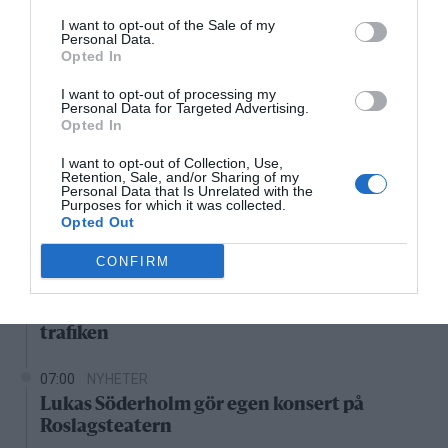
I want to opt-out of the Sale of my
Personal Data.
10:00
11:00
12:00
13:00
14:00
15:00
1
Opted In
‹
›
I want to opt-out of processing my
29°C
30°C
31°C
29°C
28°C
30°C
2
Personal Data for Targeted Advertising.
Opted In
Senaste nytt
I want to opt-out of Collection, Use,
Retention, Sale, and/or Sharing of my
Personal Data that Is Unrelated with the
10:37
LEDARE
Purposes for which it was collected.
Bältros kan innebära livslångt lidande för
Opted Out
den som drabbas
CONFIRM
08:22
NYHETER
Träd i körfältet på väg 276 – stor påverkan på
trafiken
07:00
NYHETER
Lukas Söderholm gör egen konsert på
Roslagsteatern