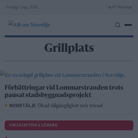
Skip
☀️
Fredag 7 aug. 2026
15° Norrtälje
to
content
Grillplats
Förbättringar vid Lommarstranden trots
pausat stadsbyggnadsprojekt
Ökad tillgänglighet och trivsel
NORRTÄLJE
SOCIALISTISKA LEDARE