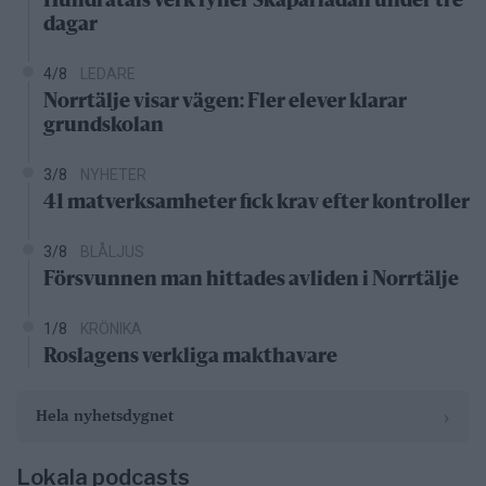
Hundratals verk fyller Skaparladan under tre
dagar
4/8
LEDARE
Norrtälje visar vägen: Fler elever klarar
grundskolan
3/8
NYHETER
41 matverksamheter fick krav efter kontroller
3/8
BLÅLJUS
Försvunnen man hittades avliden i Norrtälje
1/8
KRÖNIKA
Roslagens verkliga makthavare
›
Hela nyhetsdygnet
Lokala podcasts