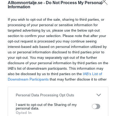
Alltomnorrtalje.se -
Do Not Process My Personal
16/4
NYA BOLAG
Information
Panthalassa Åre AB registrerat –
fastighetsförvaltning i Yxlan
If you wish to opt-out of the sale, sharing to third parties, or
processing of your personal or sensitive information for
25/3
NYA BOLAG
targeted advertising by us, please use the below opt-out
Nytt fastighetsförvaltningsbolag registerat i
section to confirm your selection. Please note that after your
Norrtälje
opt-out request is processed you may continue seeing
interest-based ads based on personal information utilized by
us or personal information disclosed to third parties prior to
25/3
NYA BOLAG
your opt-out. You may separately opt-out of the further
Trålen 24 AB registrerat
disclosure of your personal information by third parties on the
IAB’s list of downstream participants. This information may
18/3
NYA BOLAG
also be disclosed by us to third parties on the
IAB’s List of
NordHem Måleri AB registrerat –
Downstream Participants
that may further disclose it to other
måleriföretag i Norrtälje
third parties.
Lokalt väder
Personal Data Processing Opt Outs
I want to opt-out of the Sharing of my
personal data.
29°C
Duggregn
Opted In