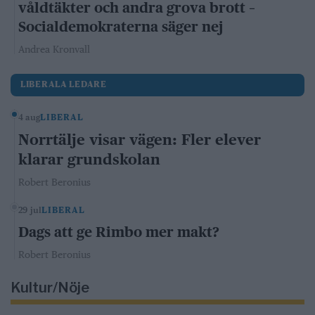
våldtäkter och andra grova brott –
Socialdemokraterna säger nej
Andrea Kronvall
LIBERALA LEDARE
4 aug
LIBERAL
Norrtälje visar vägen: Fler elever
klarar grundskolan
Robert Beronius
29 jul
LIBERAL
Dags att ge Rimbo mer makt?
Robert Beronius
Kultur/Nöje