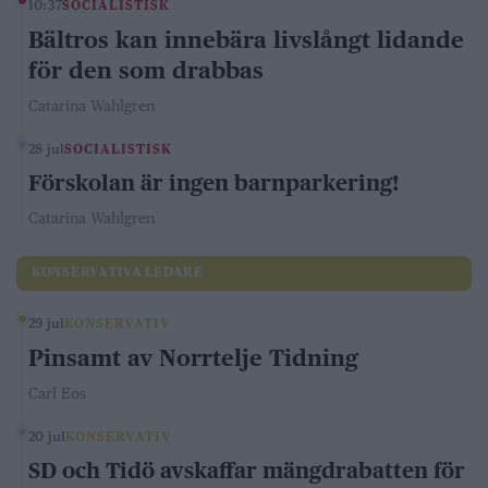
10:37
SOCIALISTISK
Bältros kan innebära livslångt lidande
för den som drabbas
Catarina Wahlgren
28 jul
SOCIALISTISK
Förskolan är ingen barnparkering!
Catarina Wahlgren
KONSERVATIVA LEDARE
29 jul
KONSERVATIV
Pinsamt av Norrtelje Tidning
Carl Eos
20 jul
KONSERVATIV
SD och Tidö avskaffar mängdrabatten för