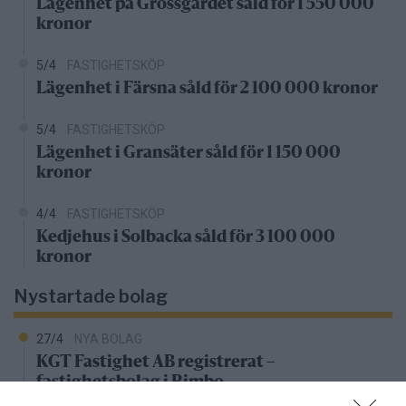
Lägenhet på Grossgärdet såld för 1 550 000
kronor
5/4
FASTIGHETSKÖP
Lägenhet i Färsna såld för 2 100 000 kronor
5/4
FASTIGHETSKÖP
Lägenhet i Gransäter såld för 1 150 000
kronor
4/4
FASTIGHETSKÖP
Kedjehus i Solbacka såld för 3 100 000
kronor
Nystartade bolag
27/4
NYA BOLAG
KGT Fastighet AB registrerat –
fastighetsbolag i Rimbo