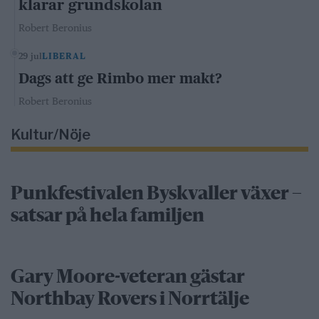
klarar grundskolan
Robert Beronius
29 jul
LIBERAL
Dags att ge Rimbo mer makt?
Robert Beronius
Kultur/Nöje
Punkfestivalen Byskvaller växer –
satsar på hela familjen
Gary Moore-veteran gästar
Northbay Rovers i Norrtälje