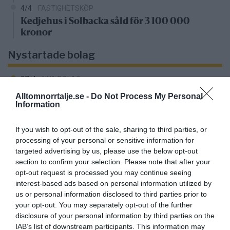
4/4
FASTIGHETSKÖP
Kedjehus i Solbacka såld för 3 100 000
kronor
Nystartade bolag
27/4
NYA BOLAG
KGT Fastighet AB registrerat –
Alltomnorrtalje.se -
Do Not Process My Personal
fastighetsbolag i Rimbo
Information
16/4
NYA BOLAG
If you wish to opt-out of the sale, sharing to third parties, or
Panthalassa Åre AB registrerat –
processing of your personal or sensitive information for
targeted advertising by us, please use the below opt-out
fastighetsförvaltning i Yxlan
section to confirm your selection. Please note that after your
opt-out request is processed you may continue seeing
25/3
NYA BOLAG
interest-based ads based on personal information utilized by
Nytt fastighetsförvaltningsbolag registerat i
us or personal information disclosed to third parties prior to
Norrtälje
your opt-out. You may separately opt-out of the further
disclosure of your personal information by third parties on the
25/3
NYA BOLAG
IAB’s list of downstream participants. This information may