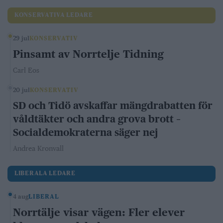
KONSERVATIVA LEDARE
29 jul
KONSERVATIV
Pinsamt av Norrtelje Tidning
Carl Eos
20 jul
KONSERVATIV
SD och Tidö avskaffar mängdrabatten för
våldtäkter och andra grova brott –
Socialdemokraterna säger nej
Andrea Kronvall
LIBERALA LEDARE
4 aug
LIBERAL
Norrtälje visar vägen: Fler elever