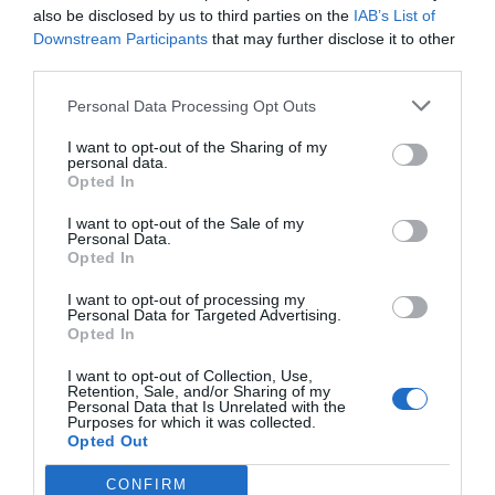
Trålen 24 AB registrerat
also be disclosed by us to third parties on the
IAB’s List of
Downstream Participants
that may further disclose it to other
third parties.
18/3
NYA BOLAG
NordHem Måleri AB registrerat –
Personal Data Processing Opt Outs
måleriföretag i Norrtälje
I want to opt-out of the Sharing of my
Lokalt väder
personal data.
Opted In
33°C
I want to opt-out of the Sale of my
Klart
Personal Data.
Opted In
07:00
08:00
09:00
10:00
11:00
12:00
1
I want to opt-out of processing my
Personal Data for Targeted Advertising.
‹
›
Opted In
33°C
34°C
36°C
38°C
40°C
41°C
4
I want to opt-out of Collection, Use,
Retention, Sale, and/or Sharing of my
Personal Data that Is Unrelated with the
Senaste nytt
Purposes for which it was collected.
Opted Out
10:37
LEDARE
CONFIRM
Bältros kan innebära livslångt lidande för