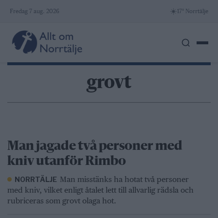
Skip
☀️
Fredag 7 aug. 2026
17° Norrtälje
to
content
grovt
Man jagade två personer med
kniv utanför Rimbo
Man misstänks ha hotat två personer
NORRTÄLJE
med kniv, vilket enligt åtalet lett till allvarlig rädsla och
rubriceras som grovt olaga hot.