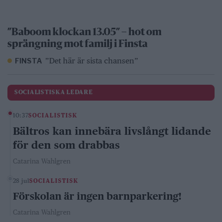
”Baboom klockan 13.05” – hot om
sprängning mot familj i Finsta
”Det här är sista chansen”
FINSTA
SOCIALISTISKA LEDARE
10:37
SOCIALISTISK
Bältros kan innebära livslångt lidande
för den som drabbas
Catarina Wahlgren
28 jul
SOCIALISTISK
Förskolan är ingen barnparkering!
Catarina Wahlgren