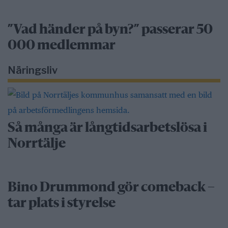
”Vad händer på byn?” passerar 50
000 medlemmar
Näringsliv
Så många är långtidsarbetslösa i
Norrtälje
Bino Drummond gör comeback –
tar plats i styrelse