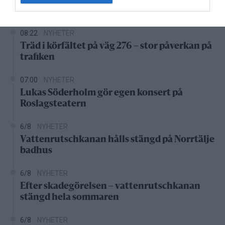
den som drabbas
08:22
NYHETER
Träd i körfältet på väg 276 – stor påverkan på
trafiken
07:00
NYHETER
Lukas Söderholm gör egen konsert på
Roslagsteatern
6/8
NYHETER
Vattenrutschkanan hålls stängd på Norrtälje
badhus
6/8
NYHETER
Efter skadegörelsen – vattenrutschkanan
stängd hela sommaren
6/8
NYHETER