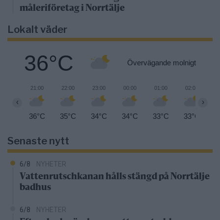
måleriföretag i Norrtälje
Lokalt väder
36°C
Övervägande molnigt
21:00
22:00
23:00
00:00
01:00
02:00
0
‹
›
36°C
35°C
34°C
34°C
33°C
33°C
3
Senaste nytt
6/8
NYHETER
Vattenrutschkanan hålls stängd på Norrtälje
badhus
6/8
NYHETER