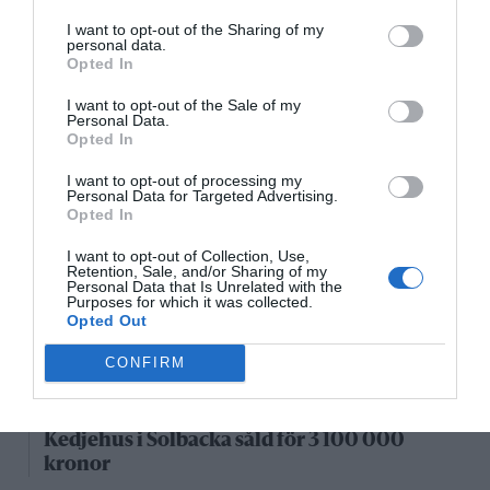
Senaste fastighetsköp
I want to opt-out of the Sharing of my
personal data.
28/4
FASTIGHETSKÖP
Opted In
Fritidshus på Vätö såld för 1 895 000 kronor
I want to opt-out of the Sale of my
Personal Data.
20/4
FASTIGHETSKÖP
Opted In
Lägenhet på Grossgärdet såld för 1 550 000
I want to opt-out of processing my
kronor
Personal Data for Targeted Advertising.
Opted In
5/4
FASTIGHETSKÖP
I want to opt-out of Collection, Use,
Lägenhet i Färsna såld för 2 100 000 kronor
Retention, Sale, and/or Sharing of my
Personal Data that Is Unrelated with the
Purposes for which it was collected.
5/4
FASTIGHETSKÖP
Opted Out
Lägenhet i Gransäter såld för 1 150 000
kronor
CONFIRM
4/4
FASTIGHETSKÖP
Kedjehus i Solbacka såld för 3 100 000
kronor