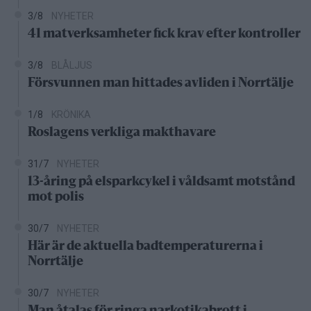
3/8
NYHETER
41 matverksamheter fick krav efter kontroller
3/8
BLÅLJUS
Försvunnen man hittades avliden i Norrtälje
1/8
KRÖNIKA
Roslagens verkliga makthavare
31/7
NYHETER
13-åring på elsparkcykel i våldsamt motstånd
mot polis
30/7
NYHETER
Här är de aktuella badtemperaturerna i
Norrtälje
30/7
NYHETER
Man åtalas för ringa narkotikabrott i