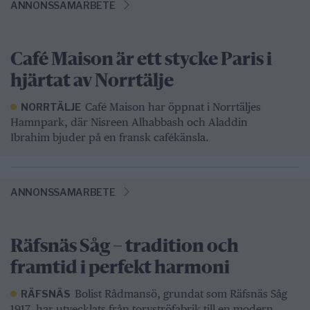
ANNONSSAMARBETE
Café Maison är ett stycke Paris i
hjärtat av Norrtälje
Café Maison har öppnat i Norrtäljes
NORRTÄLJE
Hamnpark, där Nisreen Alhabbash och Aladdin
Ibrahim bjuder på en fransk cafékänsla.
ANNONSSAMARBETE
Räfsnäs Såg – tradition och
framtid i perfekt harmoni
Bolist Rådmansö, grundat som Räfsnäs Såg
RÄFSNÄS
1917, har utvecklats från torvströfabrik till en modern