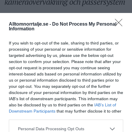
kameraövervakning och passersystem
Sport
Alltomnorrtalje.se -
Do Not Process My Personal
Information
Rospiggarna laddar för
If you wish to opt-out of the sale, sharing to third parties, or
hemmamatch mot serieledarna
processing of your personal or sensitive information for
targeted advertising by us, please use the below opt-out
section to confirm your selection. Please note that after your
opt-out request is processed you may continue seeing
BKV går med i nytt
interest-based ads based on personal information utilized by
us or personal information disclosed to third parties prior to
fotbollsnätverk med AIK
your opt-out. You may separately opt-out of the further
disclosure of your personal information by third parties on the
IAB’s list of downstream participants. This information may
also be disclosed by us to third parties on the
IAB’s List of
Rospiggarna tog ny seger:
Downstream Participants
that may further disclose it to other
"Hoppas vi kan göra underverk"
third parties.
Personal Data Processing Opt Outs