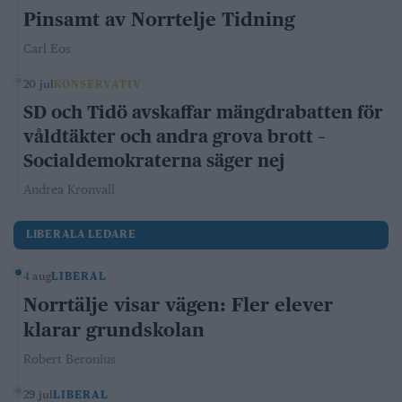
Pinsamt av Norrtelje Tidning
Carl Eos
20 jul
KONSERVATIV
SD och Tidö avskaffar mängdrabatten för
våldtäkter och andra grova brott –
Socialdemokraterna säger nej
Andrea Kronvall
LIBERALA LEDARE
4 aug
LIBERAL
Norrtälje visar vägen: Fler elever
klarar grundskolan
Robert Beronius
29 jul
LIBERAL