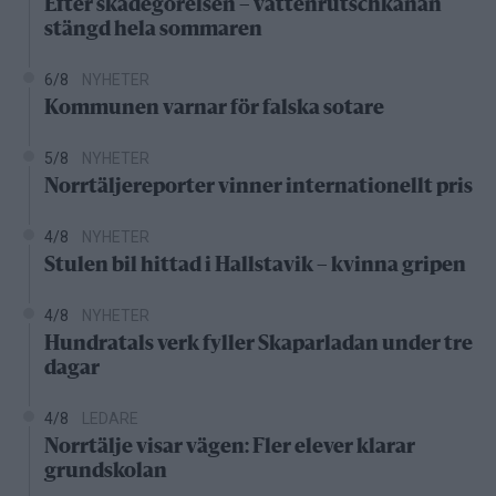
Efter skadegörelsen – vattenrutschkanan
stängd hela sommaren
6/8
NYHETER
Kommunen varnar för falska sotare
5/8
NYHETER
Norrtäljereporter vinner internationellt pris
4/8
NYHETER
Stulen bil hittad i Hallstavik – kvinna gripen
4/8
NYHETER
Hundratals verk fyller Skaparladan under tre
dagar
4/8
LEDARE
Norrtälje visar vägen: Fler elever klarar
grundskolan