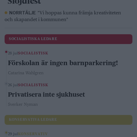
”Slöjdfest”
"Vi hoppas kunna främja kreativiteten
NORRTÄLJE
och skapandet i kommunen"
SOCIALISTISKA LEDARE
28 jul
SOCIALISTISK
Förskolan är ingen barnparkering!
Catarina Wahlgren
26 jul
SOCIALISTISK
Privatisera inte sjukhuset
Sverker Nyman
KONSERVATIVA LEDARE
29 jul
KONSERVATIV