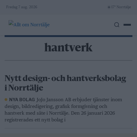
Skip
☀️
Fredag 7 aug. 2026
17° Norrtälje
to
content
hantverk
Nytt design- och hantverksbolag
i Norrtälje
JoJo Jansson AB erbjuder tjänster inom
NYA BOLAG
design, bildredigering, grafisk formgivning och
hantverk med säte i Norrtälje. Den 26 januari 2026
registrerades ett nytt bolag i