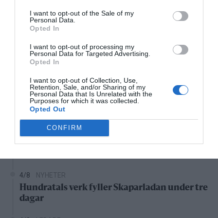
23°C
Mestadels klart
I want to opt-out of the Sale of my
Personal Data.
Opted In
02:00
03:00
04:00
05:00
06:00
07:00
0
‹
›
I want to opt-out of processing my
Personal Data for Targeted Advertising.
23°C
23°C
23°C
23°C
23°C
24°C
2
Opted In
I want to opt-out of Collection, Use,
Senaste nytt
Retention, Sale, and/or Sharing of my
Personal Data that Is Unrelated with the
Purposes for which it was collected.
16:03
NYHETER
Opted Out
Norrtäljereporter vinner internationellt pris
CONFIRM
4/8
NYHETER
Stulen bil hittad i Hallstavik – kvinna gripen
4/8
NYHETER
Hundratals verk fyller Skaparladan under tre
dagar