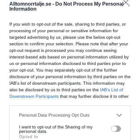
Alltomnorrtalje.se -
Do Not Process My Personal
Information
16/4
NYA BOLAG
Panthalassa Åre AB registrerat –
If you wish to opt-out of the sale, sharing to third parties, or
fastighetsförvaltning i Yxlan
processing of your personal or sensitive information for
targeted advertising by us, please use the below opt-out
25/3
NYA BOLAG
section to confirm your selection. Please note that after your
opt-out request is processed you may continue seeing
Nytt fastighetsförvaltningsbolag registerat i
interest-based ads based on personal information utilized by
Norrtälje
us or personal information disclosed to third parties prior to
your opt-out. You may separately opt-out of the further
25/3
NYA BOLAG
disclosure of your personal information by third parties on the
Trålen 24 AB registrerat
IAB’s list of downstream participants. This information may
also be disclosed by us to third parties on the
IAB’s List of
18/3
NYA BOLAG
Downstream Participants
that may further disclose it to other
NordHem Måleri AB registrerat –
third parties.
måleriföretag i Norrtälje
Personal Data Processing Opt Outs
Lokalt väder
I want to opt-out of the Sharing of my
personal data.
Opted In