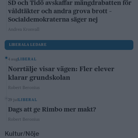
SD och Tidö avskaffar mängdrabatten för
våldtäkter och andra grova brott –
Socialdemokraterna säger nej
Andrea Kronvall
LIBERALA LEDARE
4 aug
LIBERAL
Norrtälje visar vägen: Fler elever
klarar grundskolan
Robert Beronius
29 jul
LIBERAL
Dags att ge Rimbo mer makt?
Robert Beronius
Kultur/Nöje