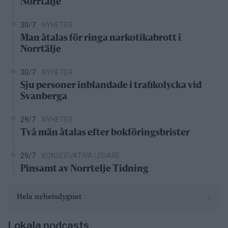
Norrtälje
30/7
NYHETER
Man åtalas för ringa narkotikabrott i
Norrtälje
30/7
NYHETER
Sju personer inblandade i trafikolycka vid
Svanberga
29/7
NYHETER
Två män åtalas efter bokföringsbrister
29/7
KONSERVATIVA LEDARE
Pinsamt av Norrtelje Tidning
›
Hela nyhetsdygnet
Lokala podcasts