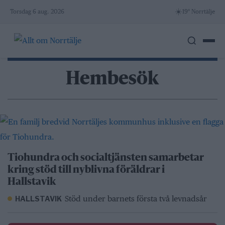
Skip
☀️
Torsdag 6 aug. 2026
19° Norrtälje
to
content
Hembesök
Tiohundra och socialtjänsten samarbetar
kring stöd till nyblivna föräldrar i
Hallstavik
Stöd under barnets första två levnadsår
HALLSTAVIK