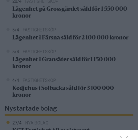
20/4
FASTIGHETSKÖP
Lägenhet på Grossgärdet såld för 1 550 000
kronor
5/4
FASTIGHETSKÖP
Lägenhet i Färsna såld för 2 100 000 kronor
5/4
FASTIGHETSKÖP
Lägenhet i Gransäter såld för 1 150 000
kronor
4/4
FASTIGHETSKÖP
Kedjehus i Solbacka såld för 3 100 000
kronor
Nystartade bolag
27/4
NYA BOLAG
KGT Fastighet AB registrerat –
fastighetsbolag i Rimbo