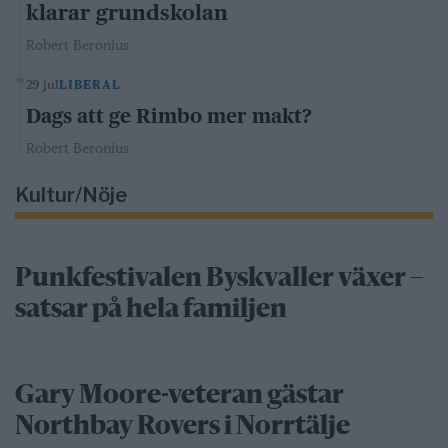
klarar grundskolan
Robert Beronius
29 jul
LIBERAL
Dags att ge Rimbo mer makt?
Robert Beronius
Kultur/Nöje
Punkfestivalen Byskvaller växer –
satsar på hela familjen
Gary Moore-veteran gästar
Northbay Rovers i Norrtälje