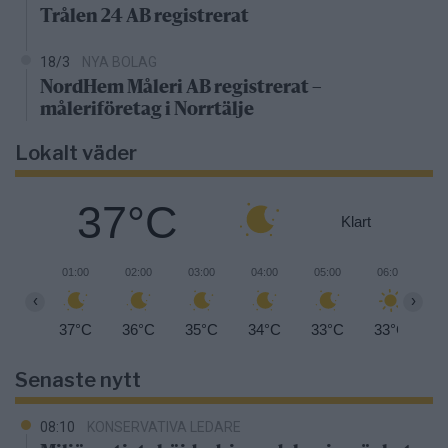
Trålen 24 AB registrerat
18/3
NYA BOLAG
NordHem Måleri AB registrerat –
måleriföretag i Norrtälje
Lokalt väder
37°C
Klart
01:00
02:00
03:00
04:00
05:00
06:00
0
‹
›
37°C
36°C
35°C
34°C
33°C
33°C
3
Senaste nytt
08:10
KONSERVATIVA LEDARE