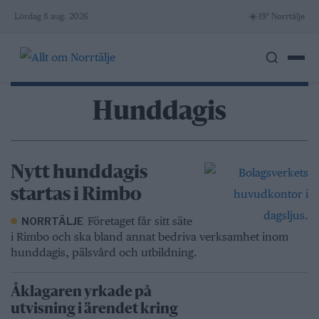
Skip
☀️
Lördag 8 aug. 2026
19° Norrtälje
to
content
Hunddagis
Nytt hunddagis
startas i Rimbo
Företaget får sitt säte
NORRTÄLJE
i Rimbo och ska bland annat bedriva verksamhet inom
hunddagis, pälsvård och utbildning.
Åklagaren yrkade på
utvisning i ärendet kring