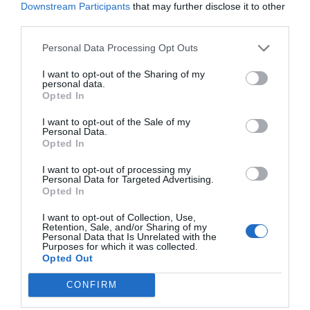
Downstream Participants
that may further disclose it to other
Rospiggarna tog ny seger:
third parties.
”Hoppas vi kan göra underverk”
Personal Data Processing Opt Outs
Senaste fastighetsköp
I want to opt-out of the Sharing of my
personal data.
Opted In
28/4
FASTIGHETSKÖP
Fritidshus på Vätö såld för 1 895 000 kronor
I want to opt-out of the Sale of my
Personal Data.
Opted In
20/4
FASTIGHETSKÖP
Lägenhet på Grossgärdet såld för 1 550 000
I want to opt-out of processing my
Personal Data for Targeted Advertising.
kronor
Opted In
5/4
FASTIGHETSKÖP
I want to opt-out of Collection, Use,
Retention, Sale, and/or Sharing of my
Lägenhet i Färsna såld för 2 100 000 kronor
Personal Data that Is Unrelated with the
Purposes for which it was collected.
Opted Out
5/4
FASTIGHETSKÖP
Lägenhet i Gransäter såld för 1 150 000
CONFIRM
kronor