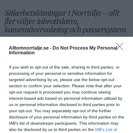
Säkerhetslösningar i Norrtälje – allt
fler väljer inbrottslarm,
kameraövervakning och passersystem
Sport
Alltomnorrtalje.se -
Do Not Process My Personal
Information
Rospiggarna laddar för
If you wish to opt-out of the sale, sharing to third parties, or
processing of your personal or sensitive information for
hemmamatch mot serieledarna
targeted advertising by us, please use the below opt-out
section to confirm your selection. Please note that after your
opt-out request is processed you may continue seeing
interest-based ads based on personal information utilized by
BKV går med i nytt
us or personal information disclosed to third parties prior to
fotbollsnätverk med AIK
your opt-out. You may separately opt-out of the further
disclosure of your personal information by third parties on the
IAB’s list of downstream participants. This information may
also be disclosed by us to third parties on the
IAB’s List of