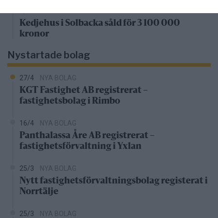
4/4
FASTIGHETSKÖP
Kedjehus i Solbacka såld för 3 100 000
kronor
Nystartade bolag
27/4
NYA BOLAG
KGT Fastighet AB registrerat –
fastighetsbolag i Rimbo
16/4
NYA BOLAG
Panthalassa Åre AB registrerat –
fastighetsförvaltning i Yxlan
25/3
NYA BOLAG
Nytt fastighetsförvaltningsbolag registerat i
Norrtälje
25/3
NYA BOLAG