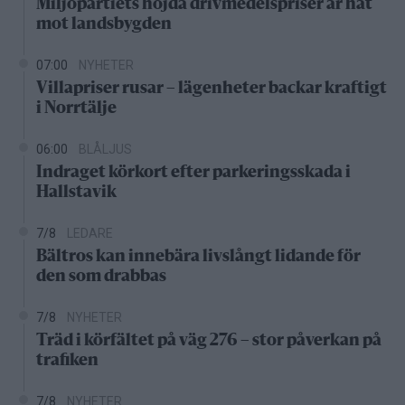
Miljöpartiets höjda drivmedelspriser är hat
mot landsbygden
07:00
NYHETER
Villapriser rusar – lägenheter backar kraftigt
i Norrtälje
06:00
BLÅLJUS
Indraget körkort efter parkeringsskada i
Hallstavik
7/8
LEDARE
Bältros kan innebära livslångt lidande för
den som drabbas
7/8
NYHETER
Träd i körfältet på väg 276 – stor påverkan på
trafiken
7/8
NYHETER