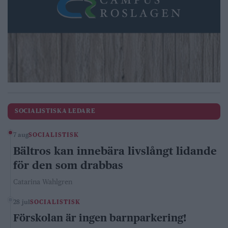
SOCIALISTISKA LEDARE
7 aug
SOCIALISTISK
Bältros kan innebära livslångt lidande
för den som drabbas
Catarina Wahlgren
28 jul
SOCIALISTISK
Förskolan är ingen barnparkering!