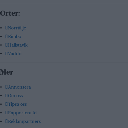
Orter:
Norrtälje
Rimbo
Hallstavik
Väddö
Mer
Annonsera
Om oss
Tipsa oss
Rapportera fel
Reklampartners