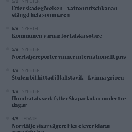
6/8
NYHETER
Efter skadegörelsen – vattenrutschkanan
stängd hela sommaren
6/8
NYHETER
Kommunen varnar för falska sotare
5/8
NYHETER
Norrtäljereporter vinner internationellt pris
4/8
NYHETER
Stulen bil hittad i Hallstavik – kvinna gripen
4/8
NYHETER
Hundratals verk fyller Skaparladan under tre
dagar
4/8
LEDARE
Norrtälje visar vägen: Fler elever klarar