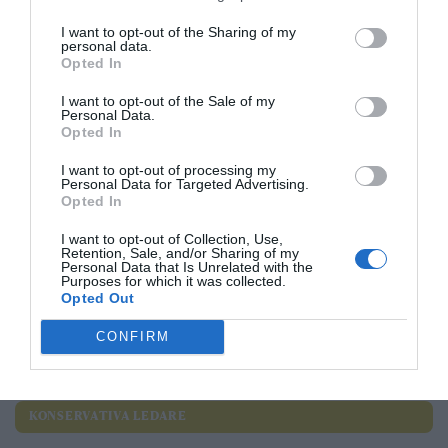
Anläggningsbidraget till
NORRTÄLJE KOMMUN
I want to opt-out of the Sharing of my
kulturföreningar fördubblas från och med 2025
personal data.
Opted In
I want to opt-out of the Sale of my
2
Personal Data.
Opted In
SOCIALISTISKA LEDARE
I want to opt-out of processing my
Personal Data for Targeted Advertising.
28 jul
SOCIALISTISK
Opted In
Förskolan är ingen barnparkering!
I want to opt-out of Collection, Use,
Retention, Sale, and/or Sharing of my
Catarina Wahlgren
Personal Data that Is Unrelated with the
Purposes for which it was collected.
Opted Out
26 jul
SOCIALISTISK
Privatisera inte sjukhuset
CONFIRM
Sverker Nyman
KONSERVATIVA LEDARE