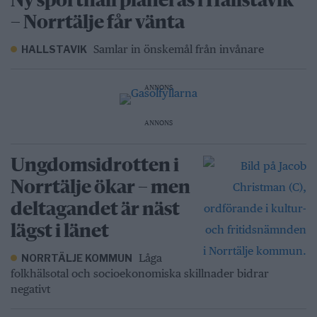
Ny sporthall planeras i Hallstavik
– Norrtälje får vänta
Samlar in önskemål från invånare
HALLSTAVIK
ANNONS
ANNONS
Ungdomsidrotten i
Norrtälje ökar – men
deltagandet är näst
lägst i länet
Låga
NORRTÄLJE KOMMUN
folkhälsotal och socioekonomiska skillnader bidrar
negativt