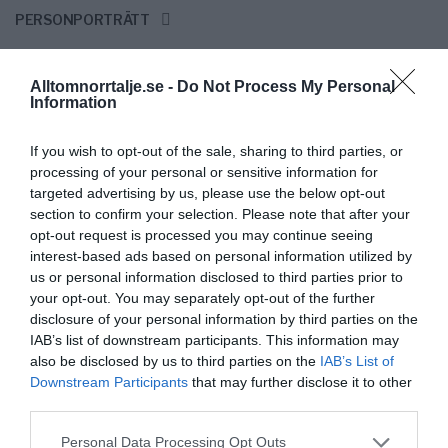
PERSONPORTRÄTT
Alltomnorrtalje.se -
Do Not Process My Personal
Tomas Ackelman: Från
Information
krisräddare till lokalt ankare för
If you wish to opt-out of the sale, sharing to third parties, or
näringsliv och idrott
processing of your personal or sensitive information for
targeted advertising by us, please use the below opt-out
Tomas Ackelman har spelat en central
NÄRINGSLIV
section to confirm your selection. Please note that after your
roll i att forma Norrtäljes näringsliv och idrottsscen, från
opt-out request is processed you may continue seeing
att rädda Roslagens Sparbank till att starta initiativ som
interest-based ads based on personal information utilized by
Företagsgalan och Idrottsgalan.
us or personal information disclosed to third parties prior to
your opt-out. You may separately opt-out of the further
disclosure of your personal information by third parties on the
IAB’s list of downstream participants. This information may
also be disclosed by us to third parties on the
IAB’s List of
Stora satsningar på
Downstream Participants
that may further disclose it to other
föreningsbidrag och
third parties.
biblioteksutveckling i Norrtälje
Personal Data Processing Opt Outs