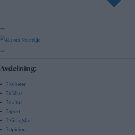
Avdelning:
Nyheter
Blåljus
Kultur
Sport
Näringsliv
Opinion