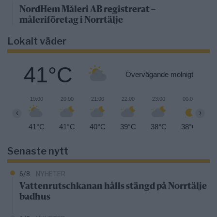
NordHem Måleri AB registrerat –
måleriföretag i Norrtälje
Lokalt väder
41°C
Övervägande molnigt
19:00
20:00
21:00
22:00
23:00
00:00
0
‹
›
41°C
41°C
40°C
39°C
38°C
38°C
3
Senaste nytt
6/8
NYHETER
Vattenrutschkanan hålls stängd på Norrtälje
badhus