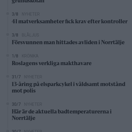
grundskolan
3/8
NYHETER
41 matverksamheter fick krav efter kontroller
3/8
BLÅLJUS
Försvunnen man hittades avliden i Norrtälje
1/8
KRÖNIKA
Roslagens verkliga makthavare
31/7
NYHETER
13-åring på elsparkcykel i våldsamt motstånd
mot polis
30/7
NYHETER
Här är de aktuella badtemperaturerna i
Norrtälje
30/7
NYHETER