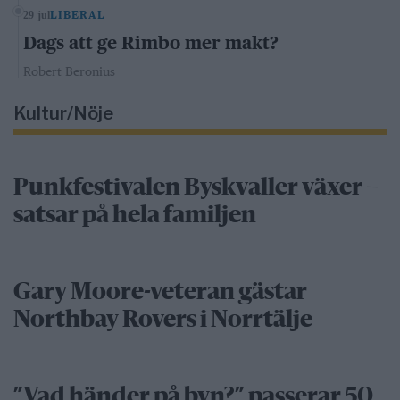
29 jul
LIBERAL
Dags att ge Rimbo mer makt?
Robert Beronius
Kultur/Nöje
Punkfestivalen Byskvaller växer –
satsar på hela familjen
Gary Moore-veteran gästar
Northbay Rovers i Norrtälje
”Vad händer på byn?” passerar 50