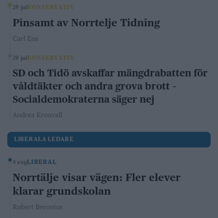
29 jul
KONSERVATIV
Pinsamt av Norrtelje Tidning
Carl Eos
20 jul
KONSERVATIV
SD och Tidö avskaffar mängdrabatten för
våldtäkter och andra grova brott –
Socialdemokraterna säger nej
Andrea Kronvall
LIBERALA LEDARE
4 aug
LIBERAL
Norrtälje visar vägen: Fler elever
klarar grundskolan
Robert Beronius