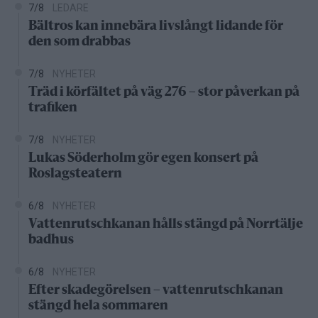
7/8
LEDARE
Bältros kan innebära livslångt lidande för
den som drabbas
7/8
NYHETER
Träd i körfältet på väg 276 – stor påverkan på
trafiken
7/8
NYHETER
Lukas Söderholm gör egen konsert på
Roslagsteatern
6/8
NYHETER
Vattenrutschkanan hålls stängd på Norrtälje
badhus
6/8
NYHETER
Efter skadegörelsen – vattenrutschkanan
stängd hela sommaren