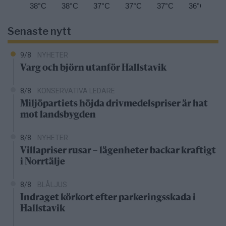
38°C
38°C
37°C
37°C
37°C
36°C
3
Senaste nytt
9/8
NYHETER
Varg och björn utanför Hallstavik
8/8
KONSERVATIVA LEDARE
Miljöpartiets höjda drivmedelspriser är hat
mot landsbygden
8/8
NYHETER
Villapriser rusar – lägenheter backar kraftigt
i Norrtälje
8/8
BLÅLJUS
Indraget körkort efter parkeringsskada i
Hallstavik