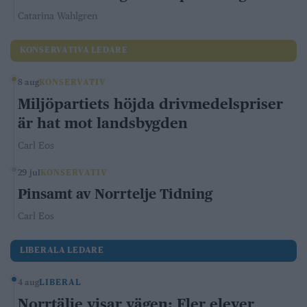
Catarina Wahlgren
KONSERVATIVA LEDARE
8 aug
KONSERVATIV
Miljöpartiets höjda drivmedelspriser
är hat mot landsbygden
Carl Eos
29 jul
KONSERVATIV
Pinsamt av Norrtelje Tidning
Carl Eos
LIBERALA LEDARE
4 aug
LIBERAL
Norrtälje visar vägen: Fler elever