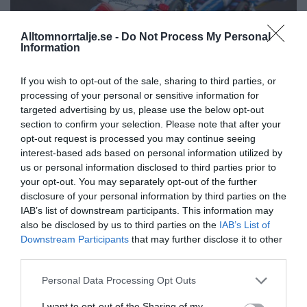
Alltomnorrtalje.se -
Do Not Process My Personal
Information
If you wish to opt-out of the sale, sharing to third parties, or
processing of your personal or sensitive information for
Rospiggarna tog ny seger:
targeted advertising by us, please use the below opt-out
”Hoppas vi kan göra underverk”
section to confirm your selection. Please note that after your
opt-out request is processed you may continue seeing
Senaste fastighetsköp
interest-based ads based on personal information utilized by
us or personal information disclosed to third parties prior to
your opt-out. You may separately opt-out of the further
28/4
FASTIGHETSKÖP
disclosure of your personal information by third parties on the
Fritidshus på Vätö såld för 1 895 000 kronor
IAB’s list of downstream participants. This information may
also be disclosed by us to third parties on the
IAB’s List of
20/4
FASTIGHETSKÖP
Downstream Participants
that may further disclose it to other
Lägenhet på Grossgärdet såld för 1 550 000
third parties.
kronor
Personal Data Processing Opt Outs
5/4
FASTIGHETSKÖP
I want to opt-out of the Sharing of my