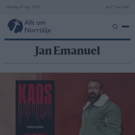
Skip
☀️
Måndag 10 aug. 2026
17° Norrtälje
to
content
Jan Emanuel