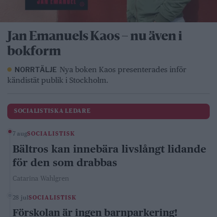
Jan Emanuels Kaos – nu även i
bokform
Nya boken Kaos presenterades inför
NORRTÄLJE
kändistät publik i Stockholm.
SOCIALISTISKA LEDARE
7 aug
SOCIALISTISK
Bältros kan innebära livslångt lidande
för den som drabbas
Catarina Wahlgren
28 jul
SOCIALISTISK
Förskolan är ingen barnparkering!