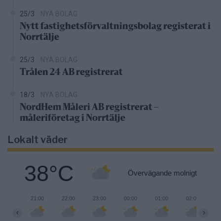
25/3
NYA BOLAG
Nytt fastighetsförvaltningsbolag registerat i
Norrtälje
25/3
NYA BOLAG
Trålen 24 AB registrerat
18/3
NYA BOLAG
NordHem Måleri AB registrerat –
måleriföretag i Norrtälje
Lokalt väder
38°C
Övervägande molnigt
21:00
22:00
23:00
00:00
01:00
02:00
0
‹
›