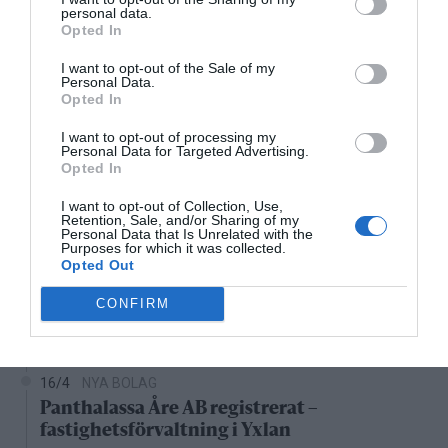
personal data.
Lägenhet i Färsna såld för 2 100 000 kronor
Opted In
5/4
FASTIGHETSKÖP
I want to opt-out of the Sale of my
Personal Data.
Lägenhet i Gransäter såld för 1 150 000
Opted In
kronor
I want to opt-out of processing my
Personal Data for Targeted Advertising.
4/4
FASTIGHETSKÖP
Opted In
Kedjehus i Solbacka såld för 3 100 000
kronor
I want to opt-out of Collection, Use,
Retention, Sale, and/or Sharing of my
Personal Data that Is Unrelated with the
Nystartade bolag
Purposes for which it was collected.
Opted Out
27/4
NYA BOLAG
CONFIRM
KGT Fastighet AB registrerat –
fastighetsbolag i Rimbo
16/4
NYA BOLAG
Panthalassa Åre AB registrerat –
fastighetsförvaltning i Yxlan