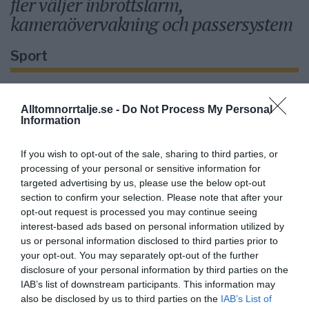
fler väljer inbrottslarm,
kameraövervakning och passersystem
Sport
Alltomnorrtalje.se -
Do Not Process My Personal
Rospiggarna laddar för
Information
hemmamatch mot serieledarna
If you wish to opt-out of the sale, sharing to third parties, or
processing of your personal or sensitive information for
targeted advertising by us, please use the below opt-out
BKV går med i nytt
section to confirm your selection. Please note that after your
opt-out request is processed you may continue seeing
fotbollsnätverk med AIK
interest-based ads based on personal information utilized by
us or personal information disclosed to third parties prior to
your opt-out. You may separately opt-out of the further
disclosure of your personal information by third parties on the
Rospiggarna tog ny seger:
IAB’s list of downstream participants. This information may
"Hoppas vi kan göra underverk"
also be disclosed by us to third parties on the
IAB’s List of