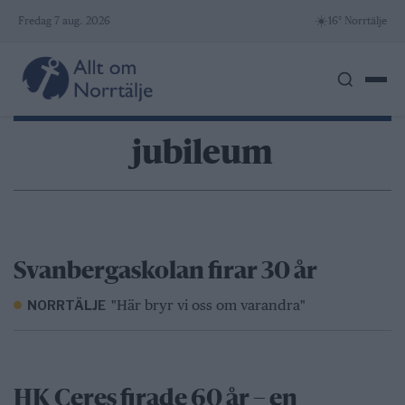
Skip
☀️
Fredag 7 aug. 2026
16° Norrtälje
to
content
jubileum
Svanbergaskolan firar 30 år
"Här bryr vi oss om varandra"
NORRTÄLJE
HK Ceres firade 60 år – en