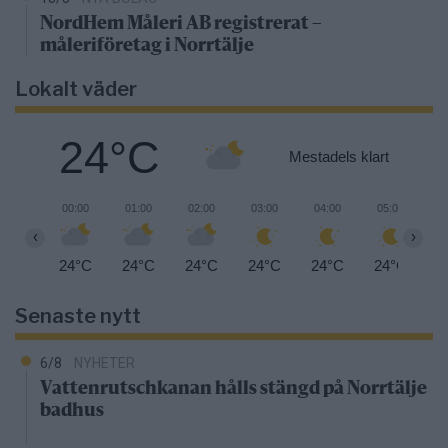
NordHem Måleri AB registrerat –
måleriföretag i Norrtälje
Lokalt väder
24°C
Mestadels klart
00:00
01:00
02:00
03:00
04:00
05:00
0
‹
›
24°C
24°C
24°C
24°C
24°C
24°C
2
Senaste nytt
6/8
NYHETER
Vattenrutschkanan hålls stängd på Norrtälje
badhus