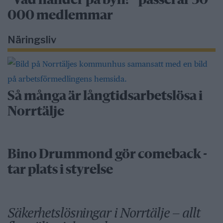
”Vad händer på byn?” passerar 50
000 medlemmar
Näringsliv
Så många är långtidsarbetslösa i
Norrtälje
Bino Drummond gör comeback -
tar plats i styrelse
Säkerhetslösningar i Norrtälje – allt