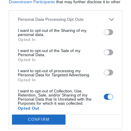
Downstream Participants
that may further disclose it to other
third parties.
Senaste fastighetsköp
Personal Data Processing Opt Outs
28/4
FASTIGHETSKÖP
Fritidshus på Vätö såld för 1 895 000 kronor
I want to opt-out of the Sharing of my
personal data.
Opted In
20/4
FASTIGHETSKÖP
I want to opt-out of the Sale of my
Lägenhet på Grossgärdet såld för 1 550 000
Personal Data.
kronor
Opted In
I want to opt-out of processing my
5/4
FASTIGHETSKÖP
Personal Data for Targeted Advertising.
Lägenhet i Färsna såld för 2 100 000 kronor
Opted In
I want to opt-out of Collection, Use,
5/4
FASTIGHETSKÖP
Retention, Sale, and/or Sharing of my
Lägenhet i Gransäter såld för 1 150 000
Personal Data that Is Unrelated with the
Purposes for which it was collected.
kronor
Opted Out
4/4
FASTIGHETSKÖP
CONFIRM
Kedjehus i Solbacka såld för 3 100 000