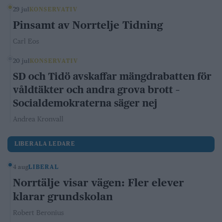
29 jul
KONSERVATIV
Pinsamt av Norrtelje Tidning
Carl Eos
20 jul
KONSERVATIV
SD och Tidö avskaffar mängdrabatten för
våldtäkter och andra grova brott –
Socialdemokraterna säger nej
Andrea Kronvall
LIBERALA LEDARE
4 aug
LIBERAL
Norrtälje visar vägen: Fler elever
klarar grundskolan
Robert Beronius