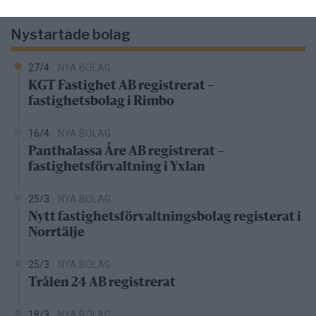
kronor
Nystartade bolag
27/4
NYA BOLAG
KGT Fastighet AB registrerat –
fastighetsbolag i Rimbo
16/4
NYA BOLAG
Panthalassa Åre AB registrerat –
fastighetsförvaltning i Yxlan
25/3
NYA BOLAG
Nytt fastighetsförvaltningsbolag registerat i
Norrtälje
25/3
NYA BOLAG
Trålen 24 AB registrerat
18/3
NYA BOLAG