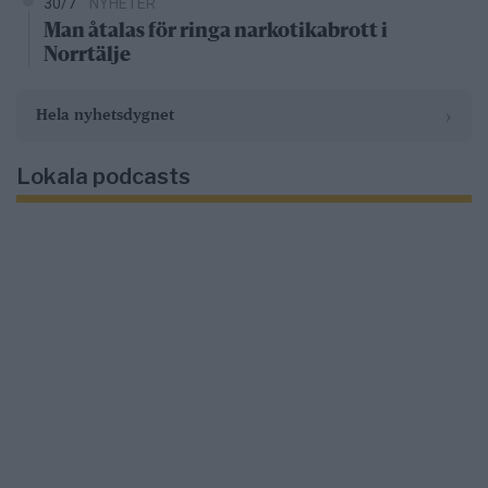
30/7
NYHETER
Man åtalas för ringa narkotikabrott i
Norrtälje
›
Hela nyhetsdygnet
Lokala podcasts