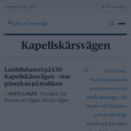
Skip
☀️
Lördag 8 aug. 2026
20° Norrtälje
to
content
Kapellskärsvägen
Lastbilshaveri på E18-
Kapellskärsvägen – stor
påverkan på trafiken
Två däck har
KAPELLSKÄR
lossnat och ligger löst på vägen