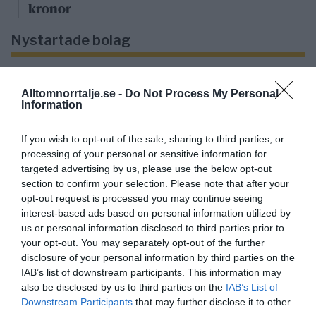
kronor
Nystartade bolag
27/4
NYA BOLAG
KGT Fastighet AB registrerat –
Alltomnorrtalje.se -
Do Not Process My Personal
Information
fastighetsbolag i Rimbo
16/4
NYA BOLAG
If you wish to opt-out of the sale, sharing to third parties, or
processing of your personal or sensitive information for
Panthalassa Åre AB registrerat –
targeted advertising by us, please use the below opt-out
fastighetsförvaltning i Yxlan
section to confirm your selection. Please note that after your
opt-out request is processed you may continue seeing
25/3
NYA BOLAG
interest-based ads based on personal information utilized by
Nytt fastighetsförvaltningsbolag registerat i
us or personal information disclosed to third parties prior to
Norrtälje
your opt-out. You may separately opt-out of the further
disclosure of your personal information by third parties on the
25/3
NYA BOLAG
IAB’s list of downstream participants. This information may
also be disclosed by us to third parties on the
IAB’s List of
Trålen 24 AB registrerat
Downstream Participants
that may further disclose it to other