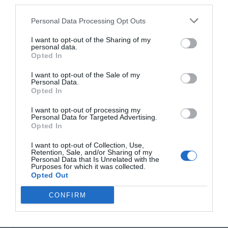
third parties.
18/3
NYA BOLAG
NordHem Måleri AB registrerat –
Personal Data Processing Opt Outs
måleriföretag i Norrtälje
I want to opt-out of the Sharing of my
personal data.
Lokalt väder
Opted In
I want to opt-out of the Sale of my
34°C
Personal Data.
Klart
Opted In
I want to opt-out of processing my
07:00
08:00
09:00
10:00
11:00
12:00
1
Personal Data for Targeted Advertising.
‹
›
Opted In
34°C
35°C
37°C
39°C
41°C
42°C
4
I want to opt-out of Collection, Use,
Retention, Sale, and/or Sharing of my
Personal Data that Is Unrelated with the
Senaste nytt
Purposes for which it was collected.
Opted Out
08:10
KONSERVATIVA LEDARE
CONFIRM
Miljöpartiets höjda drivmedelspriser är hat
mot landsbygden