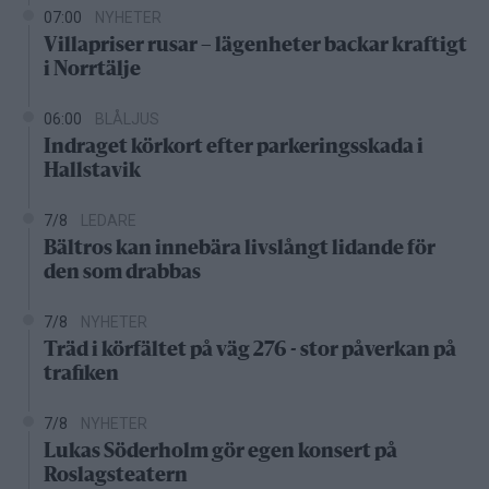
07:00
NYHETER
Villapriser rusar – lägenheter backar kraftigt
i Norrtälje
06:00
BLÅLJUS
Indraget körkort efter parkeringsskada i
Hallstavik
7/8
LEDARE
Bältros kan innebära livslångt lidande för
den som drabbas
7/8
NYHETER
Träd i körfältet på väg 276 - stor påverkan på
trafiken
7/8
NYHETER
Lukas Söderholm gör egen konsert på
Roslagsteatern