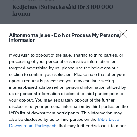
Kedjehus i Solbacka såld för 3 100 000
kronor
Nystartade bolag
Alltomnorrtalje.se -
Do Not Process My Personal
Information
27/4
NYA BOLAG
KGT Fastighet AB registrerat –
If you wish to opt-out of the sale, sharing to third parties, or
fastighetsbolag i Rimbo
processing of your personal or sensitive information for
targeted advertising by us, please use the below opt-out
16/4
NYA BOLAG
section to confirm your selection. Please note that after your
Panthalassa Åre AB registrerat –
opt-out request is processed you may continue seeing
fastighetsförvaltning i Yxlan
interest-based ads based on personal information utilized by
us or personal information disclosed to third parties prior to
25/3
NYA BOLAG
your opt-out. You may separately opt-out of the further
Nytt fastighetsförvaltningsbolag registerat i
disclosure of your personal information by third parties on the
Norrtälje
IAB’s list of downstream participants. This information may
also be disclosed by us to third parties on the
IAB’s List of
Downstream Participants
that may further disclose it to other
25/3
NYA BOLAG
third parties.
Trålen 24 AB registrerat