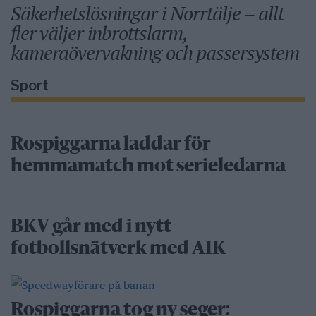
Säkerhetslösningar i Norrtälje – allt
fler väljer inbrottslarm,
kameraövervakning och passersystem
Sport
Rospiggarna laddar för
hemmamatch mot serieledarna
BKV går med i nytt
fotbollsnätverk med AIK
Rospiggarna tog ny seger: