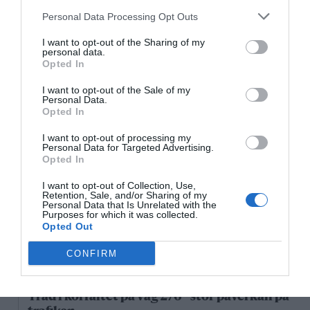
Personal Data Processing Opt Outs
18/3
NYA BOLAG
I want to opt-out of the Sharing of my
NordHem Måleri AB registrerat –
personal data.
måleriföretag i Norrtälje
Opted In
Lokalt väder
I want to opt-out of the Sale of my
Personal Data.
Opted In
25°C
Klart
I want to opt-out of processing my
Personal Data for Targeted Advertising.
Opted In
03:00
04:00
05:00
06:00
07:00
08:00
0
I want to opt-out of Collection, Use,
‹
›
Retention, Sale, and/or Sharing of my
Personal Data that Is Unrelated with the
25°C
25°C
24°C
24°C
24°C
26°C
2
Purposes for which it was collected.
Opted Out
Senaste nytt
CONFIRM
08:22
NYHETER
Träd i körfältet på väg 276 - stor påverkan på