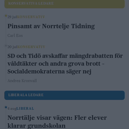
KONSERVATIVA LEDARE
29 jul
KONSERVATIV
Pinsamt av Norrtelje Tidning
Carl Eos
20 jul
KONSERVATIV
SD och Tidö avskaffar mängdrabatten för
våldtäkter och andra grova brott –
Socialdemokraterna säger nej
Andrea Kronvall
LIBERALA LEDARE
4 aug
LIBERAL
Norrtälje visar vägen: Fler elever
klarar grundskolan