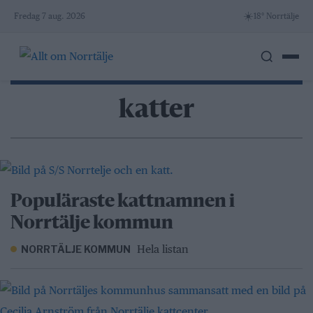
Skip
☀️
Fredag 7 aug. 2026
18° Norrtälje
to
content
katter
Populäraste kattnamnen i
Norrtälje kommun
Hela listan
NORRTÄLJE KOMMUN