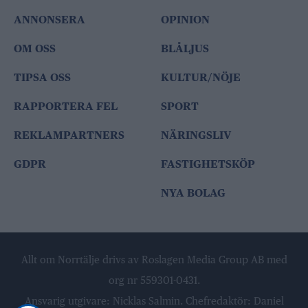
ANNONSERA
OPINION
OM OSS
BLÅLJUS
TIPSA OSS
KULTUR/NÖJE
RAPPORTERA FEL
SPORT
REKLAMPARTNERS
NÄRINGSLIV
GDPR
FASTIGHETSKÖP
NYA BOLAG
Allt om Norrtälje drivs av Roslagen Media Group AB med
org nr 559301-0431.
Ansvarig utgivare: Nicklas Salmin. Chefredaktör: Daniel