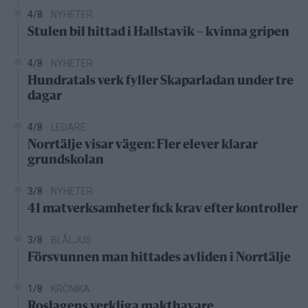
4/8
NYHETER
Stulen bil hittad i Hallstavik – kvinna gripen
4/8
NYHETER
Hundratals verk fyller Skaparladan under tre
dagar
4/8
LEDARE
Norrtälje visar vägen: Fler elever klarar
grundskolan
3/8
NYHETER
41 matverksamheter fick krav efter kontroller
3/8
BLÅLJUS
Försvunnen man hittades avliden i Norrtälje
1/8
KRÖNIKA
Roslagens verkliga makthavare