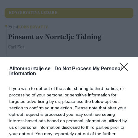
KONSERVATIVA LEDARE
29 jul
KONSERVATIV
Pinsamt av Norrtelje Tidning
Carl Eos
20 jul
KONSERVATIV
SD och Tidö avskaffar mängdrabatten för
Alltomnorrtalje.se -
Do Not Process My Personal
Information
våldtäkter och andra grova brott –
Socialdemokraterna säger nej
If you wish to opt-out of the sale, sharing to third parties, or
processing of your personal or sensitive information for
Andrea Kronvall
targeted advertising by us, please use the below opt-out
section to confirm your selection. Please note that after your
LIBERALA LEDARE
opt-out request is processed you may continue seeing
interest-based ads based on personal information utilized by
4 aug
LIBERAL
us or personal information disclosed to third parties prior to
Norrtälje visar vägen: Fler elever
your opt-out. You may separately opt-out of the further