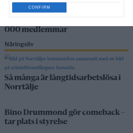
CONFIRM
”Vad händer på byn?” passerar 50
000 medlemmar
Näringsliv
Så många är långtidsarbetslösa i
Norrtälje
Bino Drummond gör comeback –
tar plats i styrelse