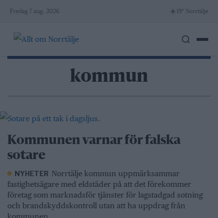
Skip
☀️
Fredag 7 aug. 2026
19° Norrtälje
to
content
kommun
Kommunen varnar för falska
sotare
Norrtälje kommun uppmärksammar
NYHETER
fastighetsägare med eldstäder på att det förekommer
företag som marknadsför tjänster för lagstadgad sotning
och brandskyddskontroll utan att ha uppdrag från
kommunen.