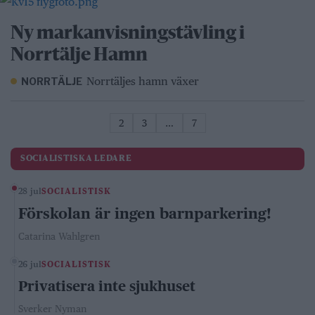
Ny markanvisningstävling i
Norrtälje Hamn
Norrtäljes hamn växer
NORRTÄLJE
2
3
…
7
SOCIALISTISKA LEDARE
28 jul
SOCIALISTISK
Förskolan är ingen barnparkering!
Catarina Wahlgren
26 jul
SOCIALISTISK
Privatisera inte sjukhuset
Sverker Nyman