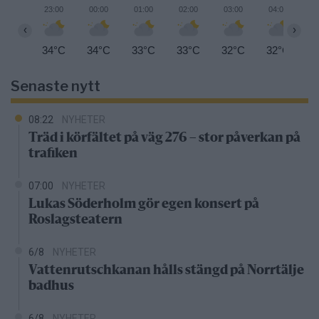
23:00
00:00
01:00
02:00
03:00
04:00
0
‹
›
34°C
34°C
33°C
33°C
32°C
32°C
3
Senaste nytt
08:22
NYHETER
Träd i körfältet på väg 276 – stor påverkan på
trafiken
07:00
NYHETER
Lukas Söderholm gör egen konsert på
Roslagsteatern
6/8
NYHETER
Vattenrutschkanan hålls stängd på Norrtälje
badhus
6/8
NYHETER