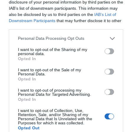
disclosure of your personal information by third parties on the
klarar grundskolan
IAB’s list of downstream participants. This information may
also be disclosed by us to third parties on the
IAB’s List of
Robert Beronius
Downstream Participants
that may further disclose it to other
third parties.
29 jul
LIBERAL
Dags att ge Rimbo mer makt?
Personal Data Processing Opt Outs
Robert Beronius
I want to opt-out of the Sharing of my
personal data.
Kultur/Nöje
Opted In
I want to opt-out of the Sale of my
Personal Data.
Opted In
Punkfestivalen Byskvaller växer –
I want to opt-out of processing my
satsar på hela familjen
Personal Data for Targeted Advertising.
Opted In
I want to opt-out of Collection, Use,
Retention, Sale, and/or Sharing of my
Gary Moore-veteran gästar
Personal Data that Is Unrelated with the
Purposes for which it was collected.
Northbay Rovers i Norrtälje
Opted Out