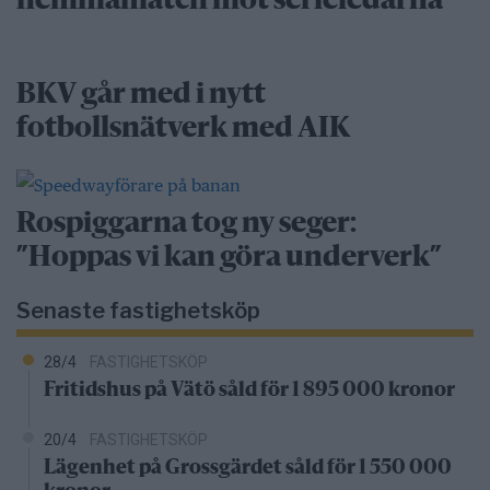
hemmamatch mot serieledarna
BKV går med i nytt
fotbollsnätverk med AIK
Rospiggarna tog ny seger:
”Hoppas vi kan göra underverk”
Senaste fastighetsköp
28/4
FASTIGHETSKÖP
Fritidshus på Vätö såld för 1 895 000 kronor
20/4
FASTIGHETSKÖP
Lägenhet på Grossgärdet såld för 1 550 000