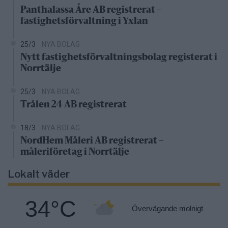
Panthalassa Åre AB registrerat –
fastighetsförvaltning i Yxlan
25/3
NYA BOLAG
Nytt fastighetsförvaltningsbolag registerat i
Norrtälje
25/3
NYA BOLAG
Trålen 24 AB registrerat
18/3
NYA BOLAG
NordHem Måleri AB registrerat –
måleriföretag i Norrtälje
Lokalt väder
34°C
Övervägande molnigt