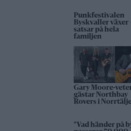
Punkfestivalen
Byskvaller växer 
satsar på hela
familjen
Gary Moore-vete
gästar Northbay
Rovers i Norrtälj
”Vad händer på b