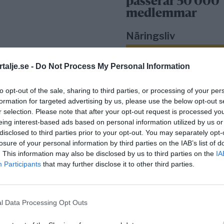
passerar 50 000
medlemmar
Näringsliv
talje.se -
Do Not Process My Personal Information
to opt-out of the sale, sharing to third parties, or processing of your per
formation for targeted advertising by us, please use the below opt-out s
r selection. Please note that after your opt-out request is processed y
eing interest-based ads based on personal information utilized by us or
disclosed to third parties prior to your opt-out. You may separately opt-
Så många är
losure of your personal information by third parties on the IAB’s list of
långtidsarbetslös
. This information may also be disclosed by us to third parties on the
IA
Norrtälje
Participants
that may further disclose it to other third parties.
Bino Drummond
l Data Processing Opt Outs
comeback – tar p
i styrelse