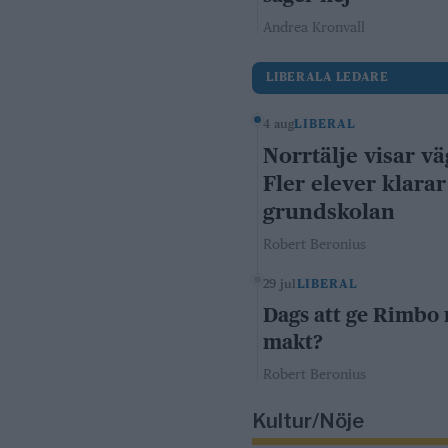
Andrea Kronvall
LIBERALA LEDARE
4 aug
LIBERAL
Norrtälje visar vä
Fler elever klarar
grundskolan
Robert Beronius
29 jul
LIBERAL
Dags att ge Rimbo
makt?
Robert Beronius
Kultur/Nöje