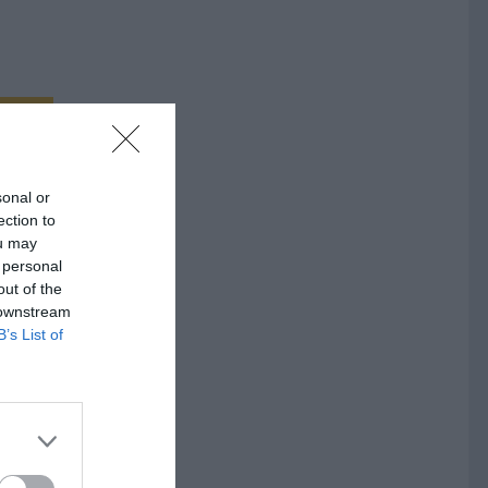
sonal or
ection to
ou may
 personal
out of the
 downstream
a i
B’s List of
 gör
lats