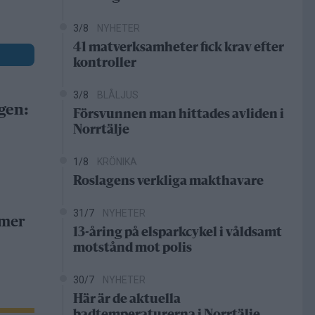
3/8
NYHETER
41 matverksamheter fick krav efter
kontroller
3/8
BLÅLJUS
gen:
Försvunnen man hittades avliden i
Norrtälje
1/8
KRÖNIKA
Roslagens verkliga makthavare
31/7
NYHETER
 mer
13-åring på elsparkcykel i våldsamt
motstånd mot polis
30/7
NYHETER
Här är de aktuella