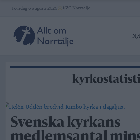
Skip
16°C Norrtälje
Torsdag 6 augusti 2026
to
content
Ny
kyrkostatist
Svenska kyrkans
medlemsantal mins