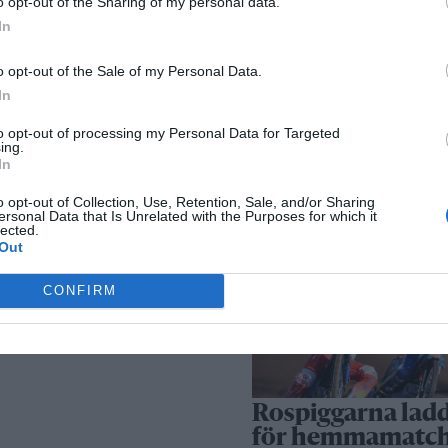
o opt-out of the Sharing of my personal data.
In
Säkerhetslösninga
o opt-out of the Sale of my Personal Data.
In
Norrtälje – allt fle
väljer inbrottslar
to opt-out of processing my Personal Data for Targeted
ing.
kameraövervakni
In
passersystem
o opt-out of Collection, Use, Retention, Sale, and/or Sharing
ersonal Data that Is Unrelated with the Purposes for which it
lected.
Sport
Out
CONFIRM
Rospiggarna lad
för hemmamatc