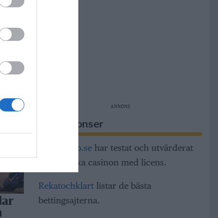
r i
r
m,
ng och
ANNONS
Riksannonser
Casinorino.se
har testat och utvärderat
alla svenska casinon med licens.
Rekatochklart
listar de bästa
bettingsajterna.
dar
h