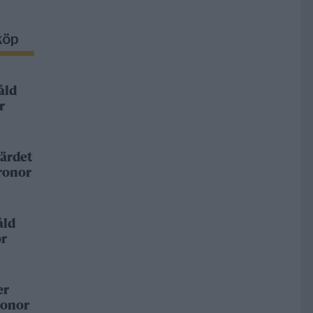
köp
åld
r
ärdet
kronor
åld
or
er
ronor