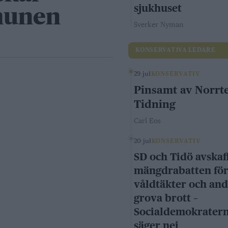
sjukhuset
munen
Sverker Nyman
KONSERVATIVA LEDARE
29 jul
KONSERVATIV
Pinsamt av Norrte
Tidning
Carl Eos
20 jul
KONSERVATIV
SD och Tidö avskaf
mängdrabatten fö
våldtäkter och an
grova brott –
Socialdemokrater
säger nej