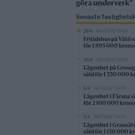
göra underverk”
Senaste fastighets
28/4
FASTIGHETSKÖP
Fritidshus på Vätö s
för 1 895 000 krono
20/4
FASTIGHETSKÖP
Lägenhet på Grossg
såld för 1 550 000 
5/4
FASTIGHETSKÖP
Lägenhet i Färsna s
för 2 100 000 kron
5/4
FASTIGHETSKÖP
Lägenhet i Gransät
såld för 1 150 000 k