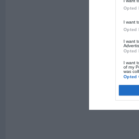
I want t
Opted 
I want t
Opted 
I want 
Advertis
Opted 
I want t
of my P
was col
Opted 