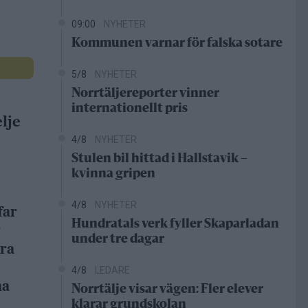
09:00
NYHETER
Kommunen varnar för falska sotare
5/8
NYHETER
Norrtäljereporter vinner
internationellt pris
lje
4/8
NYHETER
Stulen bil hittad i Hallstavik –
kvinna gripen
4/8
NYHETER
far
Hundratals verk fyller Skaparladan
r
under tre dagar
dra
4/8
LEDARE
na
Norrtälje visar vägen: Fler elever
klarar grundskolan