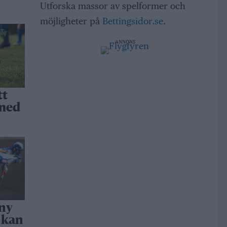
Utforska massor av spelformer och
a
möjligheter på
Bettingsidor.se
.
ANNONS
tt
 med
 ny
 kan