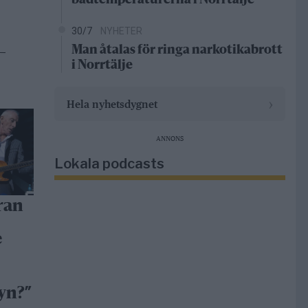
badtemperaturerna i Norrtälje
30/7
NYHETER
Man åtalas för ringa narkotikabrott
–
i Norrtälje
›
Hela nyhetsdygnet
ANNONS
Lokala podcasts
ran
e
yn?”