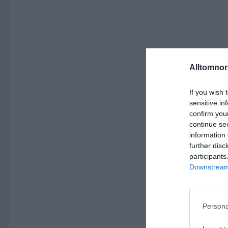
Alltomnorr
If you wish 
sensitive in
confirm you
continue se
information 
further disc
participants
Downstream 
Persona