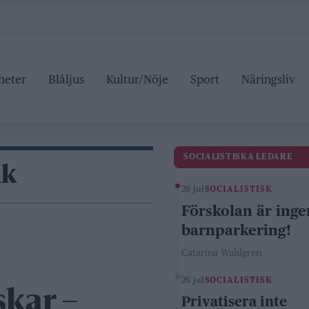
heter
Blåljus
Kultur/Nöje
Sport
Näringsliv
SOCIALISTISKA LEDARE
ik
28 jul
SOCIALISTISK
Förskolan är inge
barnparkering!
Catarina Wahlgren
26 jul
SOCIALISTISK
kar –
Privatisera inte