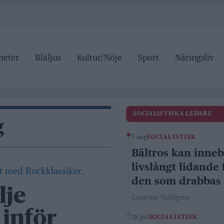
heter
Blåljus
Kultur/Nöje
Sport
Näringsliv
SOCIALISTISKA LEDARE
g
7 aug
SOCIALISTISK
Bältros kan inne
livslångt lidande 
den som drabbas
lje
Catarina Wahlgren
inför
28 jul
SOCIALISTISK