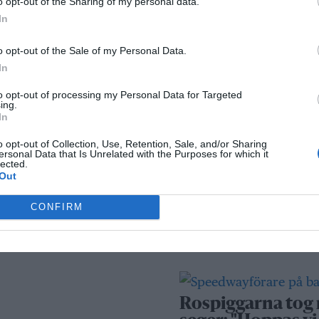
o opt-out of the Sharing of my personal data.
kameraövervakni
In
passersystem
o opt-out of the Sale of my Personal Data.
Sport
In
to opt-out of processing my Personal Data for Targeted
ing.
In
Rospiggarna lad
för hemmamatc
o opt-out of Collection, Use, Retention, Sale, and/or Sharing
ersonal Data that Is Unrelated with the Purposes for which it
mot serieledarn
lected.
Out
CONFIRM
BKV går med i ny
fotbollsnätverk
AIK
Rospiggarna tog