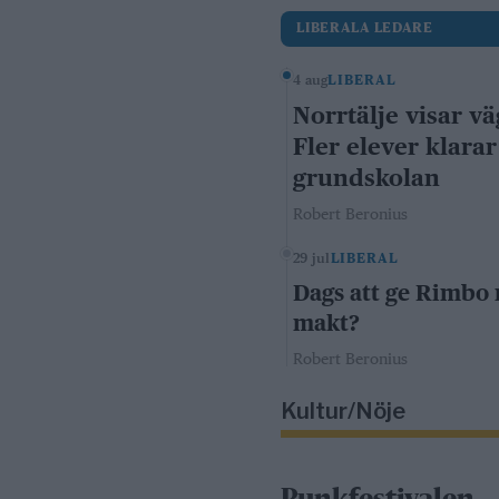
LIBERALA LEDARE
4 aug
LIBERAL
Norrtälje visar vä
Fler elever klarar
grundskolan
Robert Beronius
29 jul
LIBERAL
Dags att ge Rimbo
makt?
Robert Beronius
Kultur/Nöje