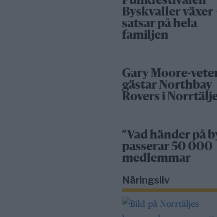
Punkfestivalen
Byskvaller växer 
satsar på hela
familjen
Gary Moore-vete
gästar Northbay
Rovers i Norrtälj
”Vad händer på b
passerar 50 000
medlemmar
Näringsliv