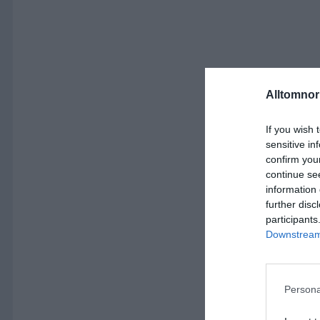
Alltomnorr
If you wish 
sensitive in
confirm you
continue se
information 
further disc
participants
Downstream 
Persona