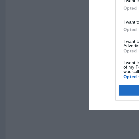
I want t
Opted 
I want t
Opted 
I want 
Advertis
Opted 
I want t
of my P
was col
Opted 