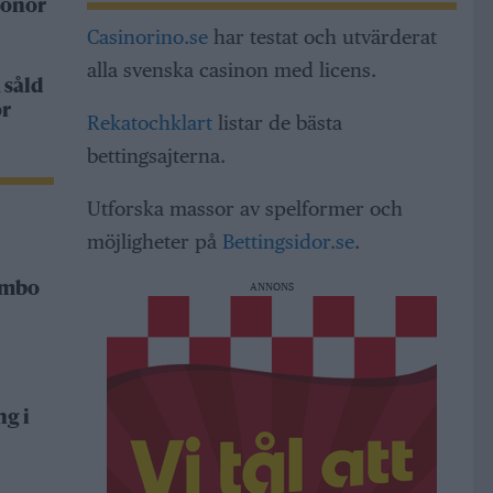
ronor
Casinorino.se
har testat och utvärderat
alla svenska casinon med licens.
 såld
or
Rekatochklart
listar de bästa
bettingsajterna.
Utforska massor av spelformer och
möjligheter på
Bettingsidor.se
.
Rimbo
ANNONS
ng i