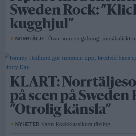
Sweden Rock: ”Kli
kugghjul”
"Övar som en galning, musikaliskt 
NORRTÄLJE
KLART: Norrtäljeson
på scen på Sweden 
”Otrolig känsla”
Vann Rockklassikers tävling
NYHETER