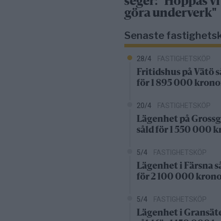
seger: "Hoppas vi
göra underverk"
Senaste fastighets
28/4
FASTIGHETSKÖP
Fritidshus på Vätö s
för 1 895 000 krono
20/4
FASTIGHETSKÖP
Lägenhet på Grossg
såld för 1 550 000 
5/4
FASTIGHETSKÖP
Lägenhet i Färsna s
för 2 100 000 kron
5/4
FASTIGHETSKÖP
Lägenhet i Gransät