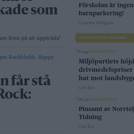
Förskolan är ingen
ckade som
barnparkering!
Catarina Wahlgren
men även på att uppträda"
KONSERVATIVA LEDARE
8 aug
KONSERVATIV
Miljöpartiets höj
drivmedelspriser
hat mot landsby
 får stå
Carl Eos
Rock:
29 jul
KONSERVATIV
Pinsamt av Norrtel
Tidning
Carl Eos