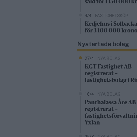
såld för 1 150 000 k
4/4
FASTIGHETSKÖP
Kedjehus i Solbacka
för 3 100 000 kron
Nystartade bolag
27/4
NYA BOLAG
KGT Fastighet AB
registrerat –
fastighetsbolag i 
16/4
NYA BOLAG
Panthalassa Åre AB
registrerat –
fastighetsförvaltni
Yxlan
25/3
NYA BOLAG