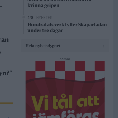
Stulen bil hittad i Hallstavik –
kvinna gripen
–
4/8
NYHETER
Hundratals verk fyller Skaparladan
under tre dagar
ran
›
Hela nyhetsdygnet
e
ANNONS
yn?”