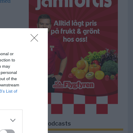
a i
sonal or
ection to
ou may
 personal
 gör
out of the
ts i
 downstream
B’s List of
r i
r
Lokala podcasts
m,