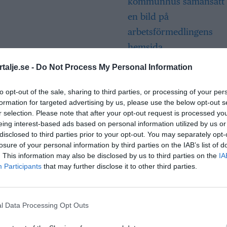
Så många är
talje.se -
Do Not Process My Personal Information
långtidsarbetslös
Norrtälje
to opt-out of the sale, sharing to third parties, or processing of your per
formation for targeted advertising by us, please use the below opt-out s
r selection. Please note that after your opt-out request is processed y
eing interest-based ads based on personal information utilized by us or
Bino Drummond
disclosed to third parties prior to your opt-out. You may separately opt-
comeback - tar pla
losure of your personal information by third parties on the IAB’s list of
styrelse
. This information may also be disclosed by us to third parties on the
IA
Participants
that may further disclose it to other third parties.
Säkerhetslösninga
Norrtälje – allt fle
l Data Processing Opt Outs
väljer inbrottslar