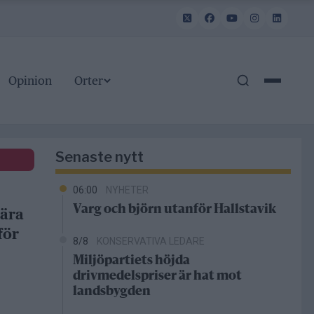
Opinion
Orter
Senaste nytt
06:00
NYHETER
Varg och björn utanför Hallstavik
bära
för
8/8
KONSERVATIVA LEDARE
Miljöpartiets höjda
drivmedelspriser är hat mot
landsbygden