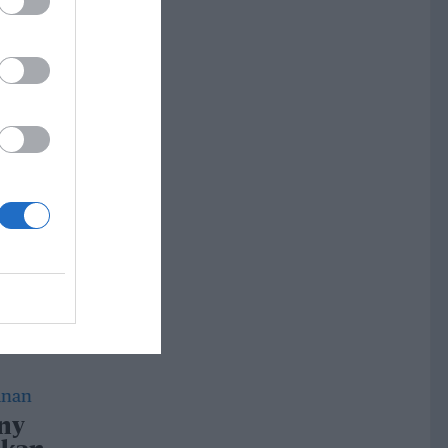
ng och
dar
h
a
tt
 med
 ny