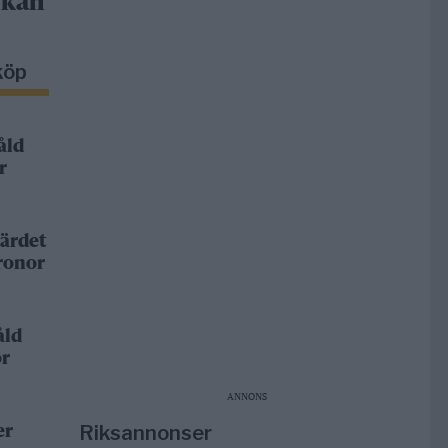
 kan
köp
åld
r
ärdet
kronor
åld
or
ANNONS
Riksannonser
er