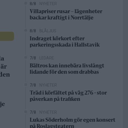
8/8
NYHETER
Villapriser rusar – lägenheter
backar kraftigt i Norrtälje
8/8
BLÅLJUS
Indraget körkort efter
parkeringsskada i Hallstavik
da
7/8
LEDARE
 är
Bältros kan innebära livslångt
lidande för den som drabbas
gden
7/8
NYHETER
Träd i körfältet på väg 276 - stor
påverkan på trafiken
je
7/8
NYHETER
Lukas Söderholm gör egen konsert
på Roslagsteatern