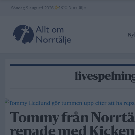
Skip
18°C Norrtälje
Söndag 9 augusti 2026
to
content
Ny
livespelnin
Tommy från Norrtä
repade med Kicken 