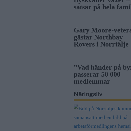
Byskvaller växer –
satsar på hela fami
Gary Moore-veter
gästar Northbay
Rovers i Norrtälje
”Vad händer på by
passerar 50 000
medlemmar
Näringsliv