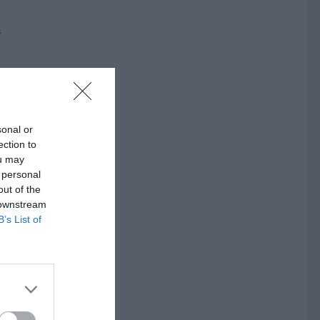
i
ör
s i
sonal or
ection to
ou may
 personal
r i
out of the
 downstream
r
B’s List of
m,
ng och