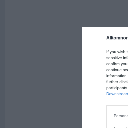
Alltomnorr
If you wish 
sensitive in
confirm you
continue se
information 
further disc
participants
Downstream 
Persona