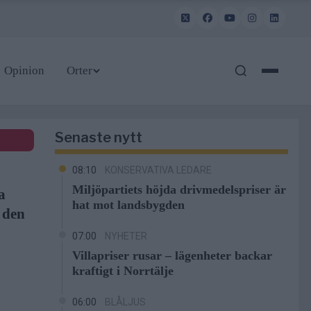
Opinion
Orter
Senaste nytt
08:10
KONSERVATIVA LEDARE
Miljöpartiets höjda drivmedelspriser är
a
hat mot landsbygden
r den
07:00
NYHETER
Villapriser rusar – lägenheter backar
kraftigt i Norrtälje
06:00
BLÅLJUS