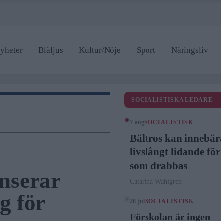
yheter
Blåljus
Kultur/Nöje
Sport
Näringsliv
SOCIALISTISKA LEDARE
7 aug
SOCIALISTISK
Bältros kan innebär
livslångt lidande fö
som drabbas
nserar
Catarina Wahlgren
g för
28 jul
SOCIALISTISK
Förskolan är ingen