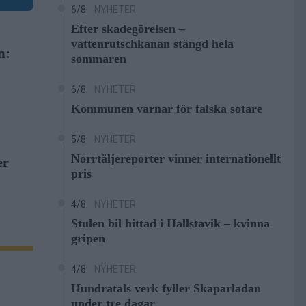
6/8
NYHETER
Efter skadegörelsen –
vattenrutschkanan stängd hela
n:
sommaren
6/8
NYHETER
Kommunen varnar för falska sotare
5/8
NYHETER
Norrtäljereporter vinner internationellt
er
pris
4/8
NYHETER
Stulen bil hittad i Hallstavik – kvinna
gripen
4/8
NYHETER
Hundratals verk fyller Skaparladan
under tre dagar