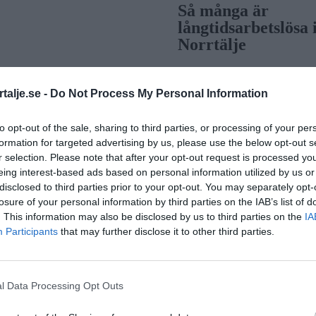
Så många är
långtidsarbetslösa 
Norrtälje
talje.se -
Do Not Process My Personal Information
Bino Drummond g
comeback – tar plat
to opt-out of the sale, sharing to third parties, or processing of your per
styrelse
formation for targeted advertising by us, please use the below opt-out s
r selection. Please note that after your opt-out request is processed y
eing interest-based ads based on personal information utilized by us or
Säkerhetslösninga
disclosed to third parties prior to your opt-out. You may separately opt-
losure of your personal information by third parties on the IAB’s list of
Norrtälje – allt fle
. This information may also be disclosed by us to third parties on the
IA
väljer inbrottslar
Participants
that may further disclose it to other third parties.
kameraövervakni
passersystem
l Data Processing Opt Outs
Sport