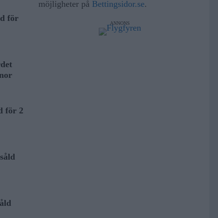
möjligheter på
Bettingsidor.se
.
d för
ANNONS
det
onor
d för 2
såld
åld