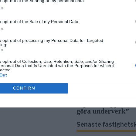
o opt-out of the Sharing of my personal data.
In
Rospiggarna ladda
o opt-out of the Sale of my Personal Data.
hemmamatch mot
In
serieledarna
to opt-out of processing my Personal Data for Targeted
ing.
In
BKV går med i nyt
o opt-out of Collection, Use, Retention, Sale, and/or Sharing
fotbollsnätverk me
ersonal Data that Is Unrelated with the Purposes for which it
lected.
AIK
Out
CONFIRM
Rospiggarna tog n
seger: ”Hoppas vi 
göra underverk”
Senaste fastighets