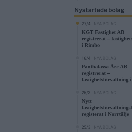
Nystartade bolag
27/4
NYA BOLAG
KGT Fastighet AB
registrerat – fastighe
i Rimbo
16/4
NYA BOLAG
Panthalassa Åre AB
registrerat –
fastighetsförvaltning 
25/3
NYA BOLAG
Nytt
fastighetsförvaltnings
registerat i Norrtälje
25/3
NYA BOLAG