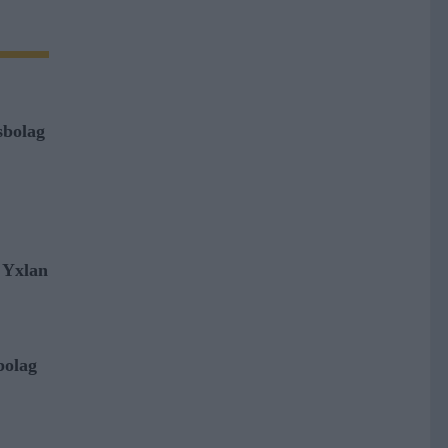
tsbolag
i Yxlan
bolag