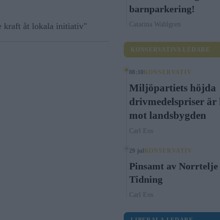
barnparkering!
Catarina Wahlgren
 kraft åt lokala initiativ"
KONSERVATIVA LEDARE
08:10
KONSERVATIV
Miljöpartiets höjda
drivmedelspriser är
mot landsbygden
Carl Eos
29 jul
KONSERVATIV
Pinsamt av Norrtelje
Tidning
Carl Eos