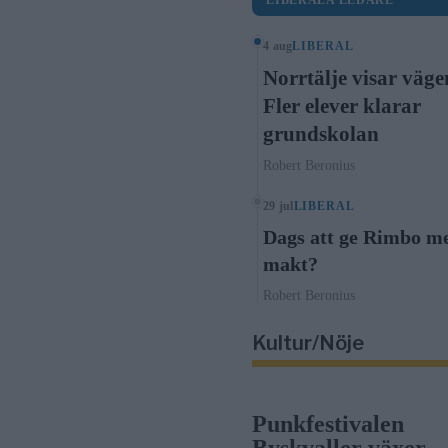
LIBERALA LEDARE
4 aug
LIBERAL
Norrtälje visar väge
Fler elever klarar
grundskolan
Robert Beronius
29 jul
LIBERAL
Dags att ge Rimbo m
makt?
Robert Beronius
Kultur/Nöje
Punkfestivalen