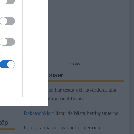
r för
t
d
ANNONS
Riksannonser
Casinorino.se
har testat och utvärderat alla
y
svenska casinon med licens.
kan
Rekatochklart
listar de bästa bettingsajterna.
köp
Utforska massor av spelformer och