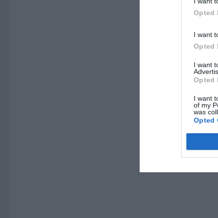
I want t
Opted 
I want t
Opted 
I want 
Advertis
Opted 
I want t
of my P
was col
Opted 