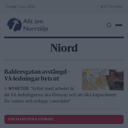
Skip
☀️
Fredag 7 aug. 2026
17° Norrtälje
to
content
Niord
Baldersgatan avstängd –
VA-ledningar byts ut
"Syftet med arbetet är
NYHETER
att VA-ledningarna ska förnyas och att öka kapaciteten
för vatten och avlopp i området"
SOCIALISTISKA LEDARE