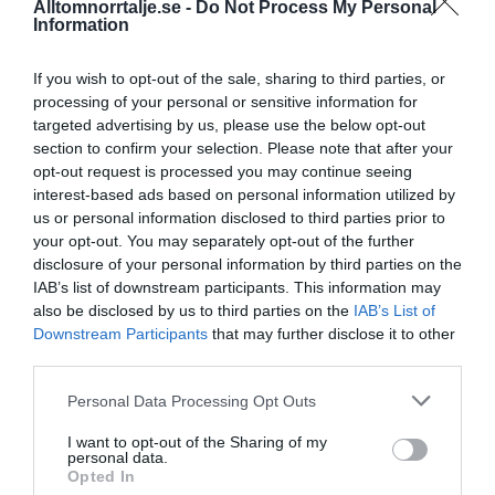
Alltomnorrtalje.se -
Do Not Process My Personal
Information
If you wish to opt-out of the sale, sharing to third parties, or
Rospiggarna tog ny seger:
processing of your personal or sensitive information for
targeted advertising by us, please use the below opt-out
"Hoppas vi kan göra underverk"
section to confirm your selection. Please note that after your
opt-out request is processed you may continue seeing
Senaste fastighetsköp
interest-based ads based on personal information utilized by
us or personal information disclosed to third parties prior to
your opt-out. You may separately opt-out of the further
28/4
FASTIGHETSKÖP
disclosure of your personal information by third parties on the
Fritidshus på Vätö såld för 1 895 000 kronor
IAB’s list of downstream participants. This information may
also be disclosed by us to third parties on the
IAB’s List of
20/4
FASTIGHETSKÖP
Downstream Participants
that may further disclose it to other
Lägenhet på Grossgärdet såld för 1 550 000
third parties.
kronor
Personal Data Processing Opt Outs
5/4
FASTIGHETSKÖP
I want to opt-out of the Sharing of my
Lägenhet i Färsna såld för 2 100 000 kronor
personal data.
Opted In