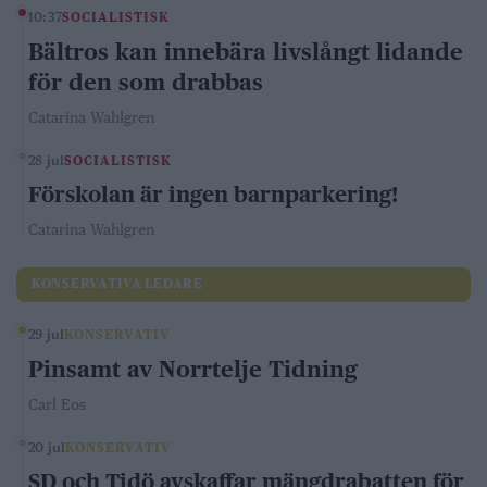
10:37
SOCIALISTISK
Bältros kan innebära livslångt lidande
för den som drabbas
Catarina Wahlgren
28 jul
SOCIALISTISK
Förskolan är ingen barnparkering!
Catarina Wahlgren
KONSERVATIVA LEDARE
29 jul
KONSERVATIV
Pinsamt av Norrtelje Tidning
Carl Eos
20 jul
KONSERVATIV
SD och Tidö avskaffar mängdrabatten för