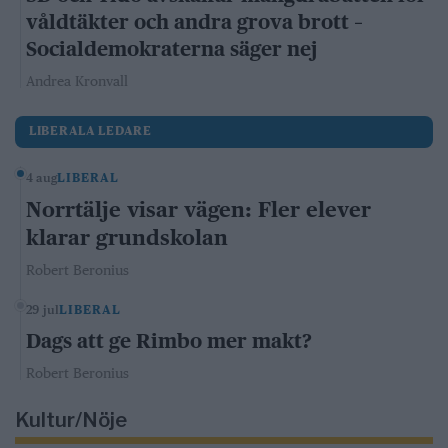
våldtäkter och andra grova brott –
Socialdemokraterna säger nej
Andrea Kronvall
LIBERALA LEDARE
4 aug
LIBERAL
Norrtälje visar vägen: Fler elever
klarar grundskolan
Robert Beronius
29 jul
LIBERAL
Dags att ge Rimbo mer makt?
Robert Beronius
Kultur/Nöje