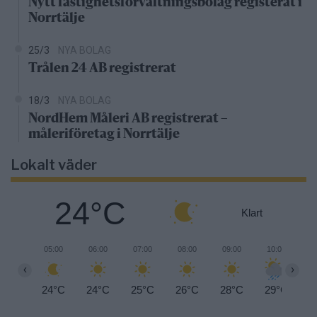
Nytt fastighetsförvaltningsbolag registerat i
Norrtälje
25/3
NYA BOLAG
Trålen 24 AB registrerat
18/3
NYA BOLAG
NordHem Måleri AB registrerat –
måleriföretag i Norrtälje
Lokalt väder
24°C
Klart
05:00
06:00
07:00
08:00
09:00
10:00
1
‹
›
24°C
24°C
25°C
26°C
28°C
29°C
3