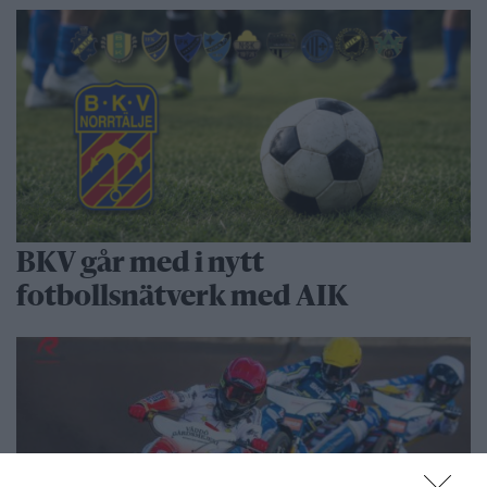
BKV går med i nytt
fotbollsnätverk med AIK