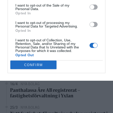
5/4
FASTIGHETSKÖP
I want to opt-out of the Sale of my
Lägenhet i Gransäter såld för 1 150 000
Personal Data.
Opted In
kronor
I want to opt-out of processing my
4/4
FASTIGHETSKÖP
Personal Data for Targeted Advertising.
Opted In
Kedjehus i Solbacka såld för 3 100 000
kronor
I want to opt-out of Collection, Use,
Retention, Sale, and/or Sharing of my
Personal Data that Is Unrelated with the
Nystartade bolag
Purposes for which it was collected.
Opted Out
27/4
NYA BOLAG
CONFIRM
KGT Fastighet AB registrerat –
fastighetsbolag i Rimbo
16/4
NYA BOLAG
Panthalassa Åre AB registrerat –
fastighetsförvaltning i Yxlan
25/3
NYA BOLAG