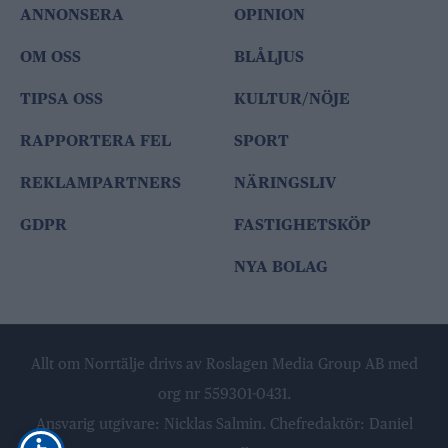
ANNONSERA
OPINION
OM OSS
BLÅLJUS
TIPSA OSS
KULTUR/NÖJE
RAPPORTERA FEL
SPORT
REKLAMPARTNERS
NÄRINGSLIV
GDPR
FASTIGHETSKÖP
NYA BOLAG
Allt om Norrtälje drivs av Roslagen Media Group AB med
org nr 559301-0431.
Ansvarig utgivare: Nicklas Salmin. Chefredaktör: Daniel