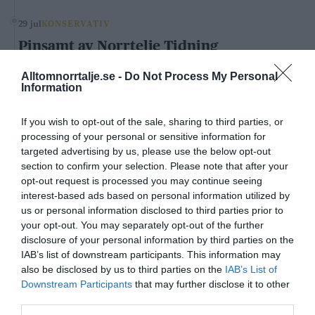
29 jul
KONSERVATIV
Pinsamt av Norrtelje Tidning
Carl Eos
Alltomnorrtalje.se -
Do Not Process My Personal
Information
LIBERALA LEDARE
If you wish to opt-out of the sale, sharing to third parties, or
processing of your personal or sensitive information for
4 aug
LIBERAL
targeted advertising by us, please use the below opt-out
Norrtälje visar vägen: Fler elever
section to confirm your selection. Please note that after your
klarar grundskolan
opt-out request is processed you may continue seeing
interest-based ads based on personal information utilized by
Robert Beronius
us or personal information disclosed to third parties prior to
your opt-out. You may separately opt-out of the further
29 jul
LIBERAL
disclosure of your personal information by third parties on the
Dags att ge Rimbo mer makt?
IAB’s list of downstream participants. This information may
also be disclosed by us to third parties on the
IAB’s List of
Robert Beronius
Downstream Participants
that may further disclose it to other
third parties.
Kultur/Nöje