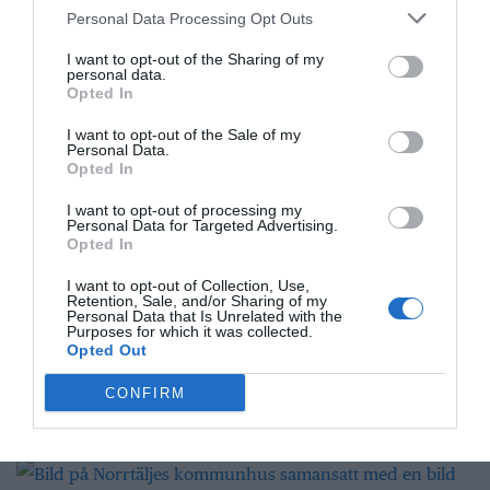
Personal Data Processing Opt Outs
I want to opt-out of the Sharing of my
Punkfestivalen Byskvaller växer –
personal data.
Opted In
satsar på hela familjen
I want to opt-out of the Sale of my
Personal Data.
Opted In
Gary Moore-veteran gästar
I want to opt-out of processing my
Personal Data for Targeted Advertising.
Northbay Rovers i Norrtälje
Opted In
I want to opt-out of Collection, Use,
Retention, Sale, and/or Sharing of my
Personal Data that Is Unrelated with the
”Vad händer på byn?” passerar 50
Purposes for which it was collected.
Opted Out
000 medlemmar
CONFIRM
Näringsliv