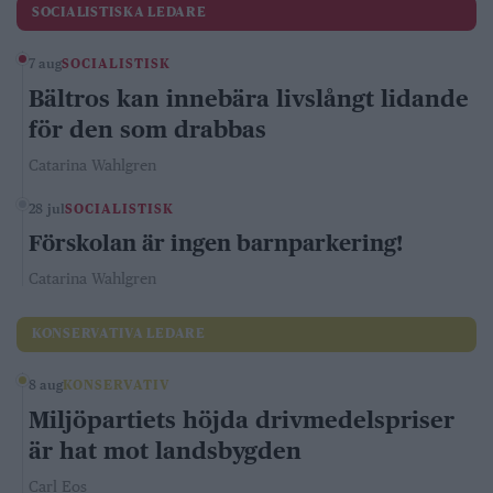
SOCIALISTISKA LEDARE
7 aug
SOCIALISTISK
Bältros kan innebära livslångt lidande
för den som drabbas
Catarina Wahlgren
28 jul
SOCIALISTISK
Förskolan är ingen barnparkering!
Catarina Wahlgren
KONSERVATIVA LEDARE
8 aug
KONSERVATIV
Miljöpartiets höjda drivmedelspriser
är hat mot landsbygden
Carl Eos