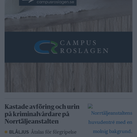
Kastade avföring och urin
på kriminalvårdare på
Norrtäljeanstalten
Åtalas för förgripelse
BLÅLJUS