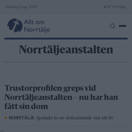
Skip
☀️
Söndag 9 aug. 2026
18° Norrtälje
to
content
Norrtäljeanstalten
Trustorprofilen greps vid
Norrtäljeanstalten – nu har han
fått sin dom
Spelade in en dokumentär om sitt liv
NORRTÄLJE