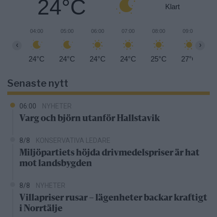
24°C
Klart
04:00
05:00
06:00
07:00
08:00
09:00
1
‹
›
24°C
24°C
24°C
24°C
25°C
27°C
2
Senaste nytt
06:00
NYHETER
Varg och björn utanför Hallstavik
8/8
KONSERVATIVA LEDARE
Miljöpartiets höjda drivmedelspriser är hat
mot landsbygden
8/8
NYHETER
Villapriser rusar – lägenheter backar kraftigt
i Norrtälje