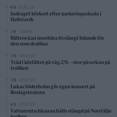
8/8
BLÅLJUS
Indraget körkort efter parkeringsskada i
Hallstavik
7/8
LEDARE
Bältros kan innebära livslångt lidande för
den som drabbas
7/8
NYHETER
Träd i körfältet på väg 276 – stor påverkan på
trafiken
7/8
NYHETER
Lukas Söderholm gör egen konsert på
Roslagsteatern
6/8
NYHETER
Vattenrutschkanan hålls stängd på Norrtälje