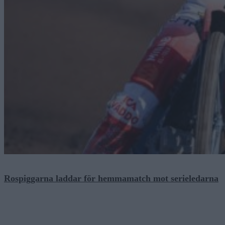
Rospiggarna laddar för hemmamatch mot serieledarna