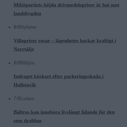
Miljöpartiets höjda drivmedelspriser är hat mot
landsbygden
8/8
Nyheter
Villapriser rusar – lägenheter backar kraftigt i
Norrtälje
8/8
Blåljus
Indraget körkort efter parkeringsskada i
Hallstavik
7/8
Ledare
Bältros kan innebära livslångt lidande för den
som drabbas