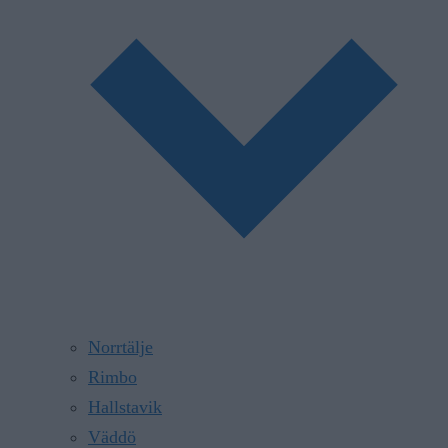
Norrtälje
Rimbo
Hallstavik
Väddö