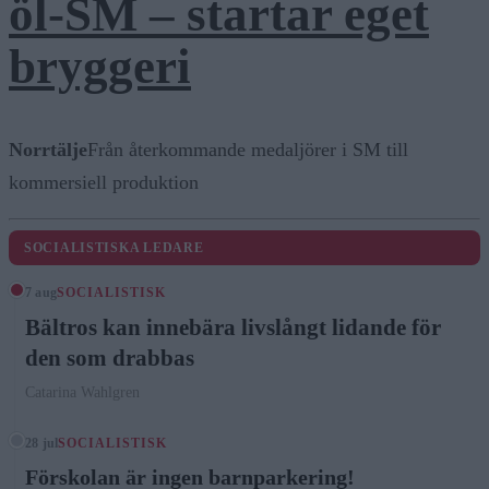
öl-SM – startar eget
bryggeri
Norrtälje
Från återkommande medaljörer i SM till
kommersiell produktion
SOCIALISTISKA LEDARE
7 aug
SOCIALISTISK
Bältros kan innebära livslångt lidande för
den som drabbas
Catarina Wahlgren
28 jul
SOCIALISTISK
Förskolan är ingen barnparkering!