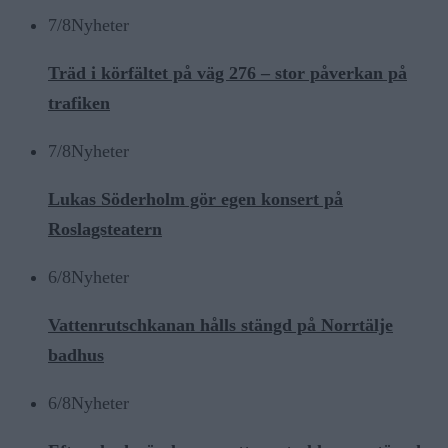
7/8
Nyheter
Träd i körfältet på väg 276 – stor påverkan på
trafiken
7/8
Nyheter
Lukas Söderholm gör egen konsert på
Roslagsteatern
6/8
Nyheter
Vattenrutschkanan hålls stängd på Norrtälje
badhus
6/8
Nyheter