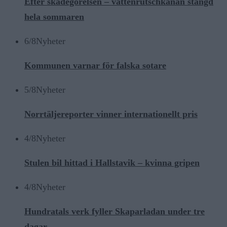
Efter skadegörelsen – vattenrutschkanan stängd
hela sommaren
6/8
Nyheter
Kommunen varnar för falska sotare
5/8
Nyheter
Norrtäljereporter vinner internationellt pris
4/8
Nyheter
Stulen bil hittad i Hallstavik – kvinna gripen
4/8
Nyheter
Hundratals verk fyller Skaparladan under tre
dagar