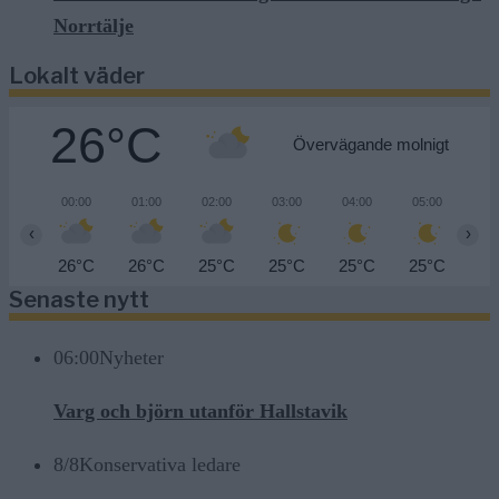
Norrtälje
Lokalt väder
26°C
Övervägande molnigt
00:00
01:00
02:00
03:00
04:00
05:00
06
‹
›
26°C
26°C
25°C
25°C
25°C
25°C
24
Senaste nytt
06:00
Nyheter
Varg och björn utanför Hallstavik
8/8
Konservativa ledare