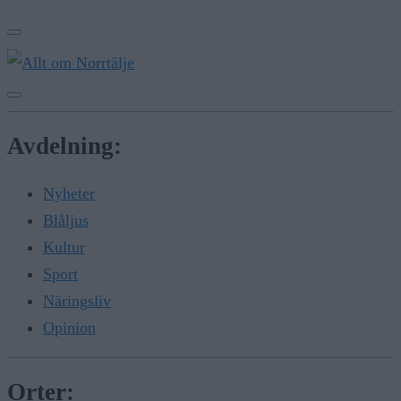
Avdelning:
Nyheter
Blåljus
Kultur
Sport
Näringsliv
Opinion
Orter: