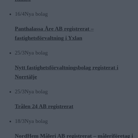
16/4
Nya bolag
Panthalassa Åre AB registrerat –
fastighetsförvaltning i Yxlan
25/3
Nya bolag
Nytt fastighetsförvaltningsbolag registerat i
Norrtälje
25/3
Nya bolag
Trålen 24 AB registrerat
18/3
Nya bolag
NordHem Måleri AB registrerat – måleriföretag i