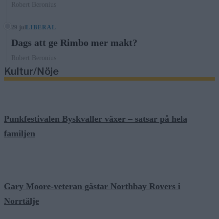
Robert Beronius
29 jul
LIBERAL
Dags att ge Rimbo mer makt?
Robert Beronius
Kultur/Nöje
Punkfestivalen Byskvaller växer – satsar på hela
familjen
Gary Moore-veteran gästar Northbay Rovers i
Norrtälje