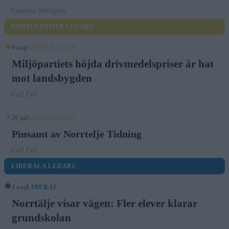
Catarina Wahlgren
KONSERVATIVA LEDARE
8 aug
KONSERVATIV
Miljöpartiets höjda drivmedelspriser är hat
mot landsbygden
Carl Eos
29 jul
KONSERVATIV
Pinsamt av Norrtelje Tidning
Carl Eos
LIBERALA LEDARE
4 aug
LIBERAL
Norrtälje visar vägen: Fler elever klarar
grundskolan