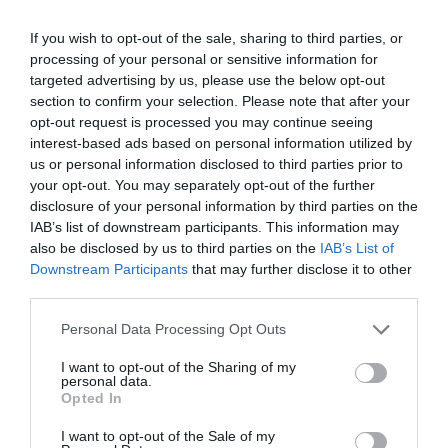
fastighetsförvaltning i Yxlan
If you wish to opt-out of the sale, sharing to third parties, or
processing of your personal or sensitive information for
25/3
NYA BOLAG
targeted advertising by us, please use the below opt-out
Nytt fastighetsförvaltningsbolag registerat i
section to confirm your selection. Please note that after your
Norrtälje
opt-out request is processed you may continue seeing
interest-based ads based on personal information utilized by
25/3
NYA BOLAG
us or personal information disclosed to third parties prior to
Trålen 24 AB registrerat
your opt-out. You may separately opt-out of the further
disclosure of your personal information by third parties on the
IAB’s list of downstream participants. This information may
18/3
NYA BOLAG
also be disclosed by us to third parties on the
IAB’s List of
NordHem Måleri AB registrerat – måleriföretag i
Downstream Participants
that may further disclose it to other
Norrtälje
third parties.
Lokalt väder
Personal Data Processing Opt Outs
I want to opt-out of the Sharing of my
26°C
personal data.
Övervägande molnigt
Opted In
I want to opt-out of the Sale of my
21:00
22:00
23:00
00:00
01:00
02:00
0