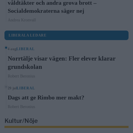
våldtäkter och andra grova brott –
Socialdemokraterna säger nej
Andrea Kronvall
LIBERALA LEDARE
4 aug
LIBERAL
Norrtälje visar vägen: Fler elever klarar
grundskolan
Robert Beronius
29 jul
LIBERAL
Dags att ge Rimbo mer makt?
Robert Beronius
Kultur/Nöje