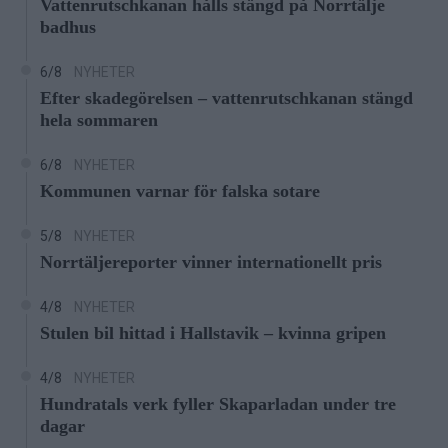
Vattenrutschkanan hålls stängd på Norrtälje
badhus
6/8
NYHETER
Efter skadegörelsen – vattenrutschkanan stängd
hela sommaren
6/8
NYHETER
Kommunen varnar för falska sotare
5/8
NYHETER
Norrtäljereporter vinner internationellt pris
4/8
NYHETER
Stulen bil hittad i Hallstavik – kvinna gripen
4/8
NYHETER
Hundratals verk fyller Skaparladan under tre
dagar