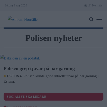
Skip
☀️
Lördag 8 aug. 2026
19° Norrtälje
to
content
Polisen nyheter
Polisen grep tjuvar på bar gärning
ESTUNA
Polisen kunde gripa inbrottstjuvar på bar gärning i
Estuna.
SOCIALISTISKA LEDARE