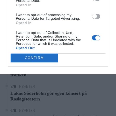
Personal Data.
Opted In
‹
›
26°C
26°C
26°C
26°C
25°C
25°C
2
I want to opt-out of processing my
Personal Data for Targeted Advertising.
Opted In
Senaste nytt
I want to opt-out of Collection, Use,
Retention, Sale, and/or Sharing of my
7/8
LEDARE
Personal Data that Is Unrelated with the
Purposes for which it was collected.
Bältros kan innebära livslångt lidande för den som
Opted Out
drabbas
CONFIRM
7/8
NYHETER
Träd i körfältet på väg 276 - stor påverkan på
trafiken
7/8
NYHETER
Lukas Söderholm gör egen konsert på
Roslagsteatern
6/8
NYHETER