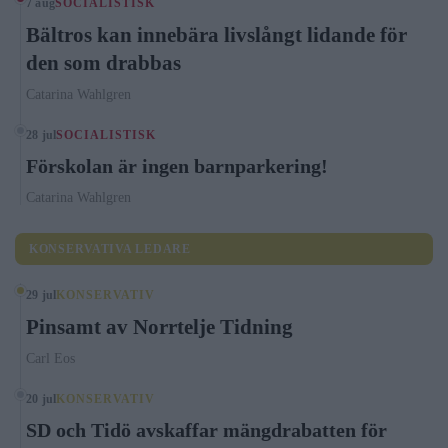
7 aug
SOCIALISTISK
Bältros kan innebära livslångt lidande för
den som drabbas
Catarina Wahlgren
28 jul
SOCIALISTISK
Förskolan är ingen barnparkering!
Catarina Wahlgren
KONSERVATIVA LEDARE
29 jul
KONSERVATIV
Pinsamt av Norrtelje Tidning
Carl Eos
20 jul
KONSERVATIV
SD och Tidö avskaffar mängdrabatten för