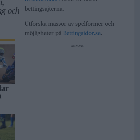
m,
ng och
bettingsajterna.
Utforska massor av spelformer och
möjligheter på
Bettingsidor.se
.
ANNONS
dar
h
a