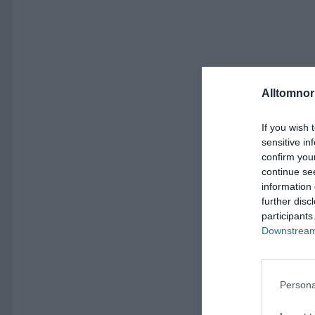
Alltomnorr
If you wish 
sensitive in
confirm you
continue se
information 
further disc
participants
Downstream 
Persona