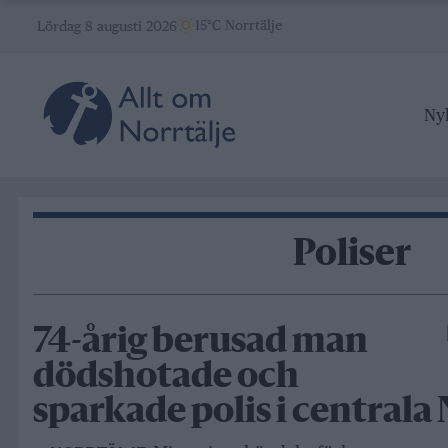
Skip
15°C Norrtälje
Lördag 8 augusti 2026
to
content
Ny
Poliser
74-årig berusad man
dödshotade och
sparkade polis i centrala