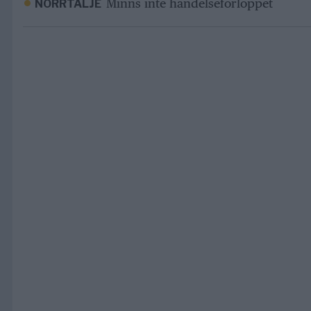
Minns inte händelseförloppet
NORRTÄLJE