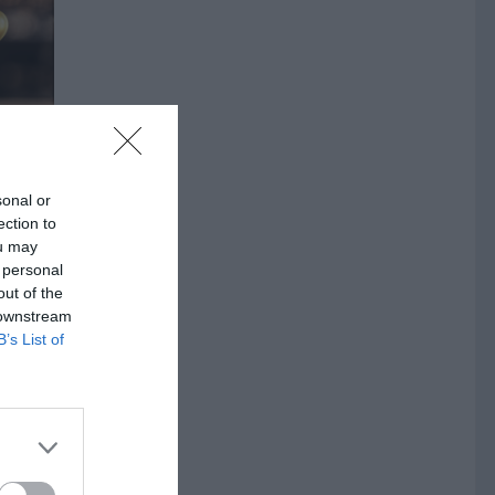
yn?”
sonal or
ection to
ou may
 personal
out of the
 downstream
B’s List of
a i