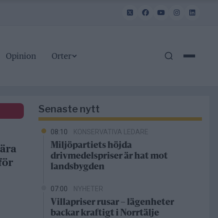
Opinion
Orter
Senaste nytt
08:10
KONSERVATIVA LEDARE
Miljöpartiets höjda
bära
drivmedelspriser är hat mot
för
landsbygden
07:00
NYHETER
Villapriser rusar – lägenheter
backar kraftigt i Norrtälje