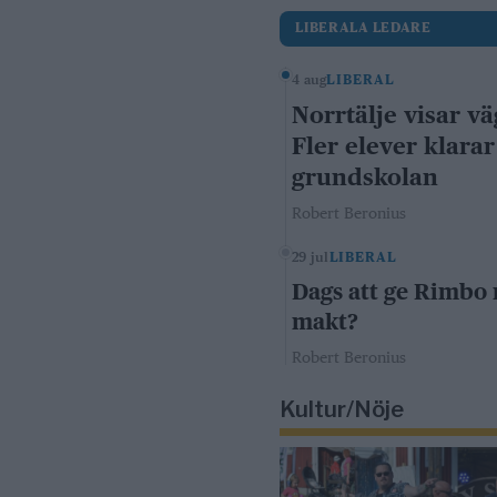
LIBERALA LEDARE
4 aug
LIBERAL
Norrtälje visar vä
Fler elever klarar
grundskolan
Robert Beronius
29 jul
LIBERAL
Dags att ge Rimbo
makt?
Robert Beronius
Kultur/Nöje