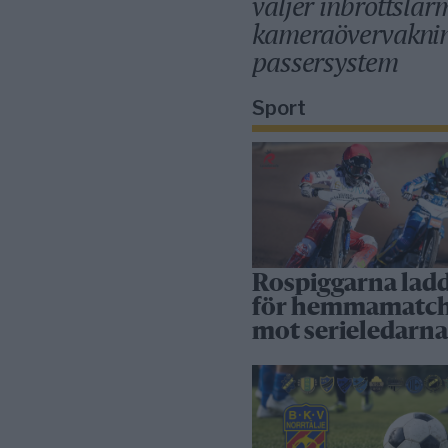
väljer inbrottslar
kameraövervakni
passersystem
Sport
Rospiggarna lad
för hemmamatc
mot serieledarn