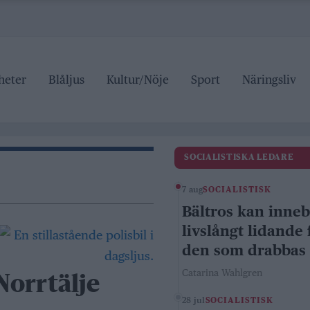
heter
Blåljus
Kultur/Nöje
Sport
Näringsliv
SOCIALISTISKA LEDARE
7 aug
SOCIALISTISK
Bältros kan inne
livslångt lidande 
den som drabbas
Catarina Wahlgren
 Norrtälje
28 jul
SOCIALISTISK