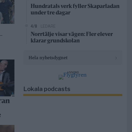
Hundratals verk fyller Skaparladan
under tre dagar
4/8
LEDARE
Norrtälje visar vägen: Fler elever
–
klarar grundskolan
›
Hela nyhetsdygnet
ANNONS
Lokala podcasts
ran
e