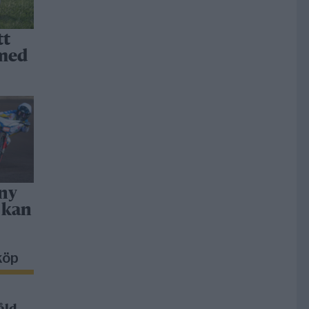
tt
 med
 ny
 kan
köp