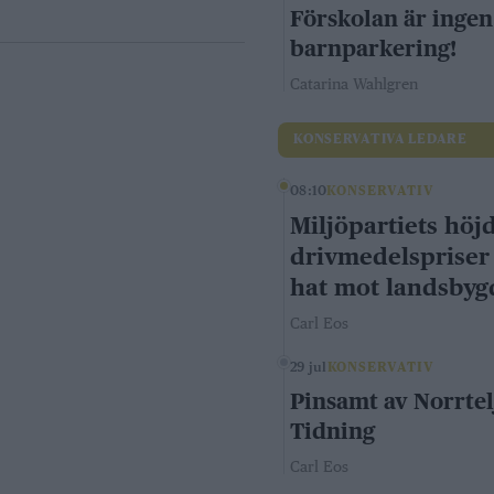
Förskolan är ingen
barnparkering!
Catarina Wahlgren
KONSERVATIVA LEDARE
08:10
KONSERVATIV
Miljöpartiets höj
drivmedelspriser
hat mot landsby
Carl Eos
29 jul
KONSERVATIV
Pinsamt av Norrtel
Tidning
Carl Eos