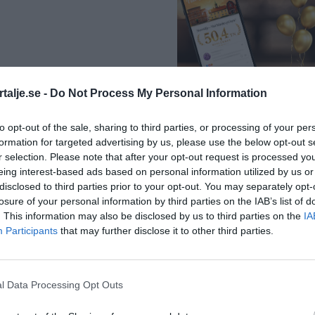
”Vad händer på b
talje.se -
Do Not Process My Personal Information
passerar 50 000
medlemmar
to opt-out of the sale, sharing to third parties, or processing of your per
formation for targeted advertising by us, please use the below opt-out s
Näringsliv
r selection. Please note that after your opt-out request is processed y
eing interest-based ads based on personal information utilized by us or
disclosed to third parties prior to your opt-out. You may separately opt-
losure of your personal information by third parties on the IAB’s list of
. This information may also be disclosed by us to third parties on the
IA
Participants
that may further disclose it to other third parties.
Så många är
l Data Processing Opt Outs
långtidsarbetslös
Norrtälje