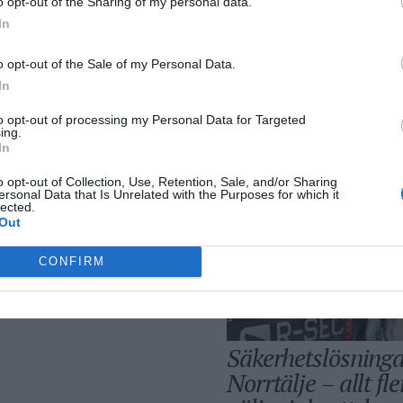
o opt-out of the Sharing of my personal data.
In
o opt-out of the Sale of my Personal Data.
In
to opt-out of processing my Personal Data for Targeted
ing.
In
Bino Drummond
comeback – tar p
o opt-out of Collection, Use, Retention, Sale, and/or Sharing
ersonal Data that Is Unrelated with the Purposes for which it
i styrelse
lected.
Out
CONFIRM
Säkerhetslösninga
Norrtälje – allt fle