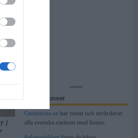
 gör
lats
ANNONS
Riksannonser
Casinorino.se
har testat och utvärderat
r i
alla svenska casinon med licens.
r
Rekatochklart
listar de bästa