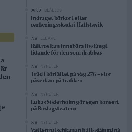
06:00
BLÅLJUS
Indraget körkort efter
parkeringsskada i Hallstavik
7/8
LEDARE
Bältros kan innebära livslångt
lidande för den som drabbas
da
7/8
NYHETER
 är
Träd i körfältet på väg 276 – stor
gden
påverkan på trafiken
7/8
NYHETER
Lukas Söderholm gör egen konsert
je
på Roslagsteatern
6/8
NYHETER
Vattenrutschkanan hålls stängd på