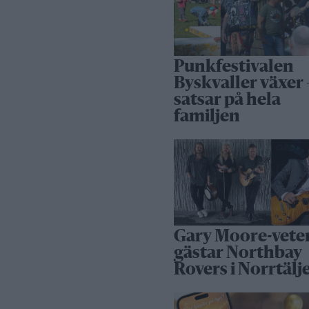
Punkfestivalen
Byskvaller växer 
satsar på hela
familjen
Gary Moore-vete
gästar Northbay
Rovers i Norrtälj