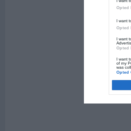
I want t
Opted 
I want t
Opted 
I want 
Advertis
Opted 
I want t
of my P
was col
Opted 