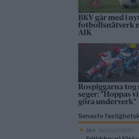
BKV går med i ny
fotbollsnätverk
AIK
Rospiggarna tog
seger: ”Hoppas vi
göra underverk”
Senaste fastighets
28/4
FASTIGHETSKÖP