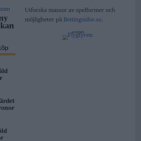
Utforska massor av spelformer och
 ny
möjligheter på
Bettingsidor.se
.
 kan
ANNONS
köp
åld
r
ärdet
kronor
åld
or