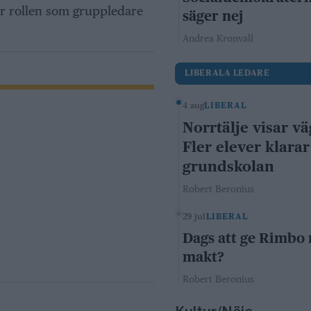
r rollen som gruppledare
säger nej
Andrea Kronvall
LIBERALA LEDARE
4 aug
LIBERAL
Norrtälje visar vä
Fler elever klarar
grundskolan
Robert Beronius
29 jul
LIBERAL
Dags att ge Rimbo
makt?
Robert Beronius