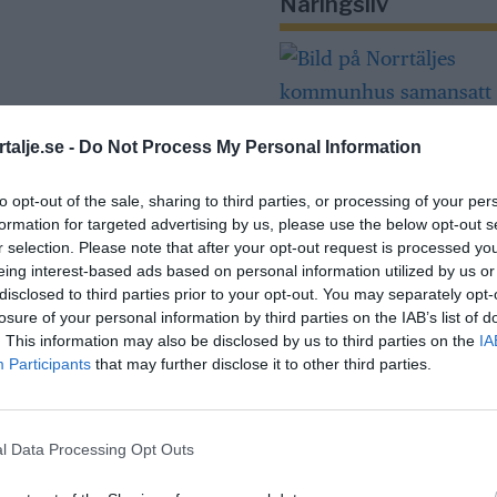
Näringsliv
talje.se -
Do Not Process My Personal Information
to opt-out of the sale, sharing to third parties, or processing of your per
Så många är
formation for targeted advertising by us, please use the below opt-out s
r selection. Please note that after your opt-out request is processed y
långtidsarbetslös
eing interest-based ads based on personal information utilized by us or
Norrtälje
disclosed to third parties prior to your opt-out. You may separately opt-
losure of your personal information by third parties on the IAB’s list of
. This information may also be disclosed by us to third parties on the
IA
Participants
that may further disclose it to other third parties.
Bino Drummond
comeback - tar pla
styrelse
l Data Processing Opt Outs