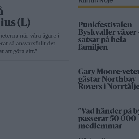
Kultur/Nöje
å
us (L)
Punkfestivalen
Byskvaller växer 
eterna när våra ägare i
satsar på hela
at så ansvarsfullt det
familjen
 att göra sitt.”
Gary Moore-vete
gästar Northbay
Rovers i Norrtälj
”Vad händer på b
passerar 50 000
medlemmar