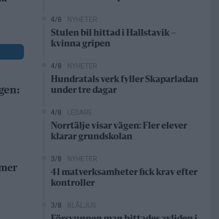
4/8
NYHETER
Stulen bil hittad i Hallstavik –
kvinna gripen
4/8
NYHETER
Hundratals verk fyller Skaparladan
gen:
under tre dagar
4/8
LEDARE
Norrtälje visar vägen: Fler elever
klarar grundskolan
3/8
NYHETER
 mer
41 matverksamheter fick krav efter
kontroller
3/8
BLÅLJUS