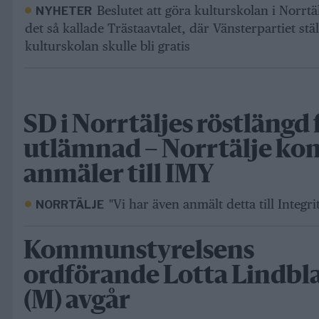
Beslutet att göra kulturskolan i Norrtäl
NYHETER
det så kallade Trästaavtalet, där Vänsterpartiet stä
kulturskolan skulle bli gratis
SD i Norrtäljes röstlängd 
utlämnad – Norrtälje k
anmäler till IMY
"Vi har även anmält detta till Integ
NORRTÄLJE
Kommunstyrelsens
ordförande Lotta Lindb
(M) avgår