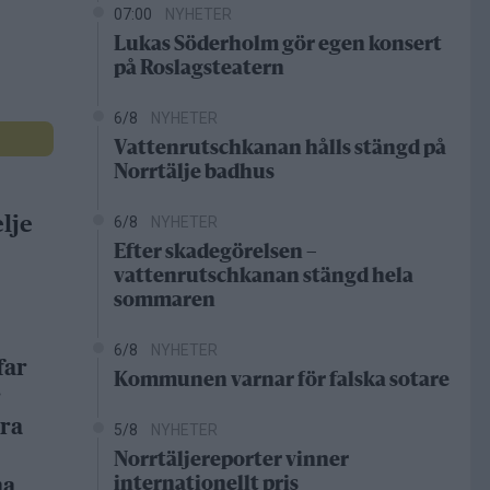
07:00
NYHETER
Lukas Söderholm gör egen konsert
på Roslagsteatern
6/8
NYHETER
Vattenrutschkanan hålls stängd på
Norrtälje badhus
lje
6/8
NYHETER
Efter skadegörelsen –
vattenrutschkanan stängd hela
sommaren
6/8
NYHETER
far
Kommunen varnar för falska sotare
r
dra
5/8
NYHETER
Norrtäljereporter vinner
na
internationellt pris