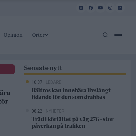
Opinion
Orter
Senaste nytt
10:37
LEDARE
Bältros kan innebära livslångt
bära
lidande för den som drabbas
för
08:22
NYHETER
Träd i körfältet på väg 276 - stor
påverkan på trafiken