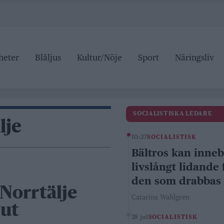
heter
Blåljus
Kultur/Nöje
Sport
Näringsliv
SOCIALISTISKA LEDARE
lje
10:37
SOCIALISTISK
Bältros kan inne
livslångt lidande 
den som drabbas
 Norrtälje
Catarina Wahlgren
 ut
28 jul
SOCIALISTISK