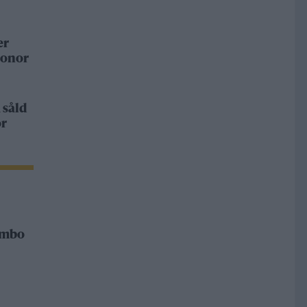
er
ronor
 såld
or
Rimbo