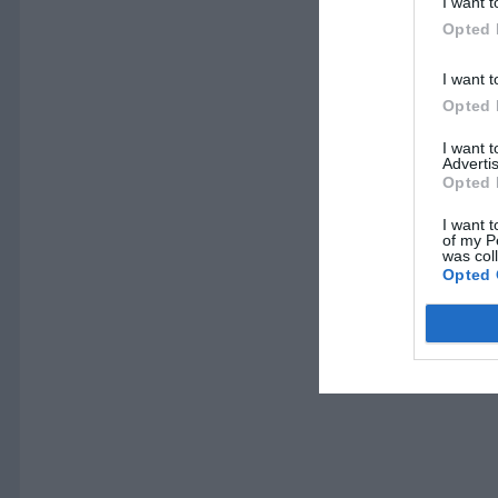
I want t
Opted 
I want t
Opted 
I want 
Advertis
Opted 
I want t
of my P
was col
Opted 