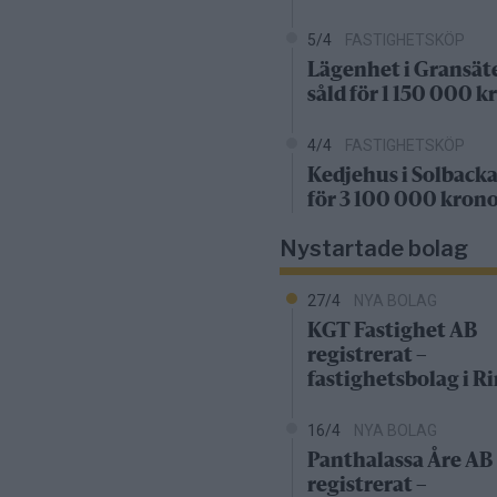
5/4
FASTIGHETSKÖP
Lägenhet i Gransät
såld för 1 150 000 k
4/4
FASTIGHETSKÖP
Kedjehus i Solbacka
för 3 100 000 kron
Nystartade bolag
27/4
NYA BOLAG
KGT Fastighet AB
registrerat –
fastighetsbolag i 
16/4
NYA BOLAG
Panthalassa Åre AB
registrerat –