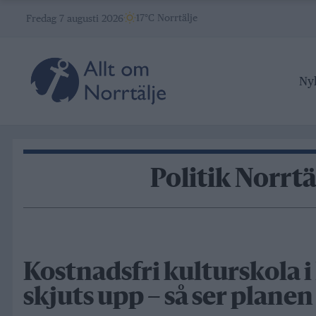
Skip
17°C Norrtälje
Fredag 7 augusti 2026
to
content
Ny
Politik Norrtä
Kostnadsfri kulturskola i
skjuts upp – så ser planen