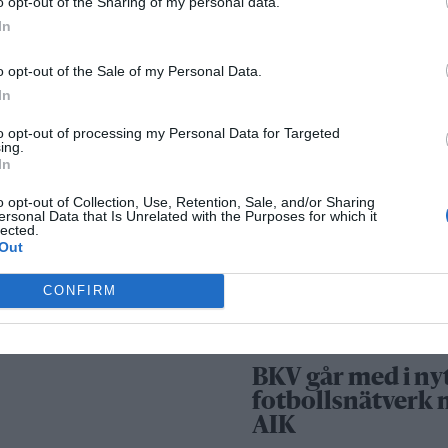
o opt-out of the Sharing of my personal data.
Säkerhetslösninga
In
Norrtälje – allt fle
väljer inbrottslar
o opt-out of the Sale of my Personal Data.
kameraövervakni
In
passersystem
to opt-out of processing my Personal Data for Targeted
ing.
In
Sport
o opt-out of Collection, Use, Retention, Sale, and/or Sharing
ersonal Data that Is Unrelated with the Purposes for which it
lected.
Out
Rospiggarna lad
för hemmamatc
CONFIRM
mot serieledarn
BKV går med i ny
fotbollsnätverk
AIK