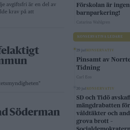
je avgiftsfri är en del av
Förskolan är ingen
llde krav på att
barnparkering!
Catarina Wahlgren
KONSERVATIVA LEDARE
felaktigt
29 jul
KONSERVATIV
Pinsamt av Norrte
ommun
Tidning
Carl Eos
ritetsmyndigheten"
20 jul
KONSERVATIV
SD och Tidö avskaf
mängdrabatten fö
lad Söderman
våldtäkter och an
grova brott –
Socialdemokrater