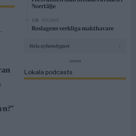
Försvunnen man hittades avliden i
Norrtälje
1/8
KRÖNIKA
Roslagens verkliga makthavare
–
›
Hela nyhetsdygnet
ANNONS
ran
Lokala podcasts
e
yn?”