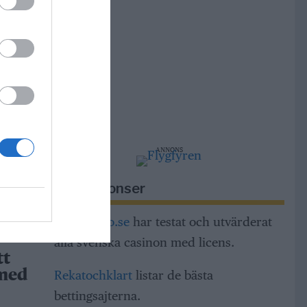
r i
r
m,
ng och
ANNONS
dar
Riksannonser
h
a
Casinorino.se
har testat och utvärderat
alla svenska casinon med licens.
tt
Rekatochklart
listar de bästa
 med
bettingsajterna.