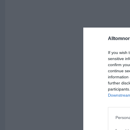
Alltomnorr
If you wish 
sensitive in
confirm you
continue se
information 
further disc
participants
Downstream 
Persona