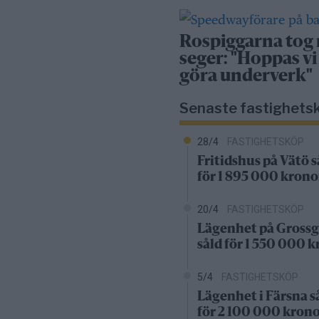
Rospiggarna tog
seger: "Hoppas vi
göra underverk"
Senaste fastighets
28/4
FASTIGHETSKÖP
Fritidshus på Vätö s
för 1 895 000 krono
20/4
FASTIGHETSKÖP
Lägenhet på Grossg
såld för 1 550 000 
5/4
FASTIGHETSKÖP
Lägenhet i Färsna s
för 2 100 000 kron