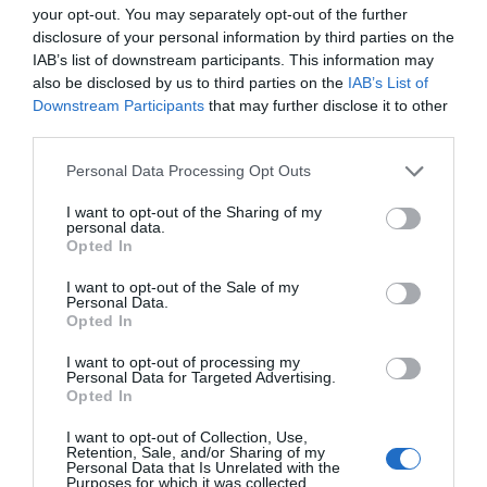
your opt-out. You may separately opt-out of the further
disclosure of your personal information by third parties on the
LIBERALA LEDARE
IAB’s list of downstream participants. This information may
also be disclosed by us to third parties on the
IAB’s List of
4 aug
LIBERAL
Downstream Participants
that may further disclose it to other
third parties.
Norrtälje visar vägen: Fler elever
klarar grundskolan
Personal Data Processing Opt Outs
Robert Beronius
I want to opt-out of the Sharing of my
personal data.
29 jul
LIBERAL
Opted In
Dags att ge Rimbo mer makt?
I want to opt-out of the Sale of my
Personal Data.
Robert Beronius
Opted In
Kultur/Nöje
I want to opt-out of processing my
Personal Data for Targeted Advertising.
Opted In
I want to opt-out of Collection, Use,
Retention, Sale, and/or Sharing of my
Personal Data that Is Unrelated with the
Purposes for which it was collected.