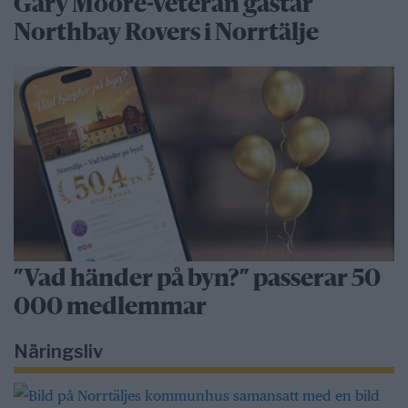
Gary Moore-veteran gästar
Northbay Rovers i Norrtälje
”Vad händer på byn?” passerar 50
000 medlemmar
Näringsliv