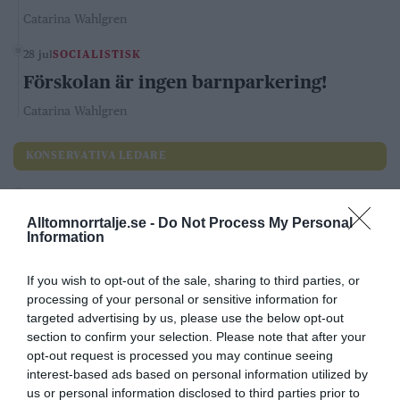
Catarina Wahlgren
28 jul
SOCIALISTISK
Förskolan är ingen barnparkering!
Catarina Wahlgren
KONSERVATIVA LEDARE
29 jul
KONSERVATIV
Pinsamt av Norrtelje Tidning
Alltomnorrtalje.se -
Do Not Process My Personal
Information
Carl Eos
If you wish to opt-out of the sale, sharing to third parties, or
20 jul
KONSERVATIV
processing of your personal or sensitive information for
SD och Tidö avskaffar mängdrabatten för
targeted advertising by us, please use the below opt-out
section to confirm your selection. Please note that after your
våldtäkter och andra grova brott –
opt-out request is processed you may continue seeing
Socialdemokraterna säger nej
interest-based ads based on personal information utilized by
us or personal information disclosed to third parties prior to
Andrea Kronvall