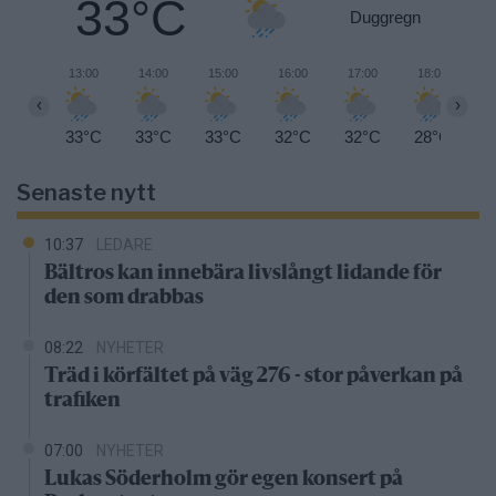
33°C
Duggregn
13:00
14:00
15:00
16:00
17:00
18:00
1
‹
›
33°C
33°C
33°C
32°C
32°C
28°C
2
Senaste nytt
10:37
LEDARE
Bältros kan innebära livslångt lidande för
den som drabbas
08:22
NYHETER
Träd i körfältet på väg 276 - stor påverkan på
trafiken
07:00
NYHETER
Lukas Söderholm gör egen konsert på