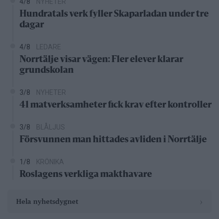
4/8
NYHETER
Hundratals verk fyller Skaparladan under tre
dagar
4/8
LEDARE
Norrtälje visar vägen: Fler elever klarar
grundskolan
3/8
NYHETER
41 matverksamheter fick krav efter kontroller
3/8
BLÅLJUS
Försvunnen man hittades avliden i Norrtälje
1/8
KRÖNIKA
Roslagens verkliga makthavare
›
Hela nyhetsdygnet