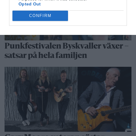
Opted Out
CONFIRM
Punkfestivalen Byskvaller växer –
satsar på hela familjen