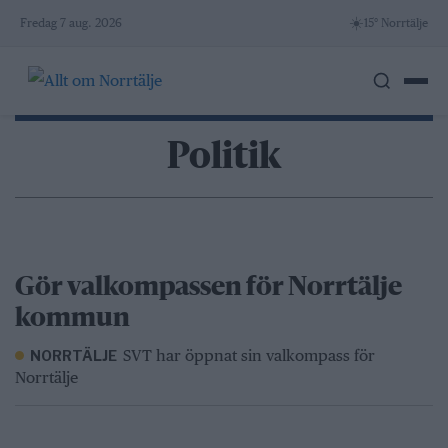
Skip
☀️
Fredag 7 aug. 2026
15° Norrtälje
to
content
Politik
Gör valkompassen för Norrtälje
kommun
SVT har öppnat sin valkompass för
NORRTÄLJE
Norrtälje