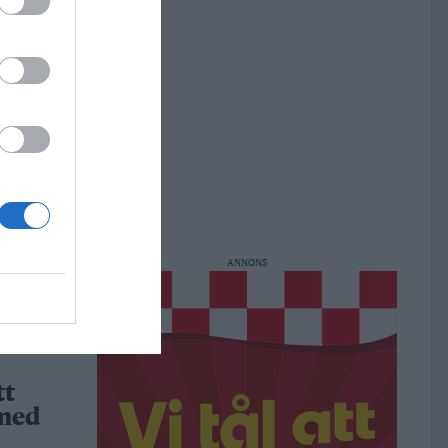
r i
r
m,
ng och
dar
ANNONS
h
a
tt
 med