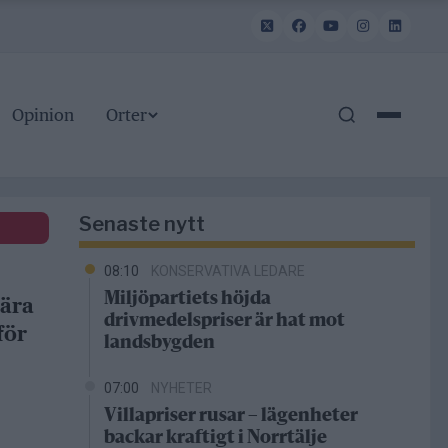
Opinion
Orter
Senaste nytt
08:10
KONSERVATIVA LEDARE
Miljöpartiets höjda
bära
drivmedelspriser är hat mot
för
landsbygden
07:00
NYHETER
Villapriser rusar – lägenheter
backar kraftigt i Norrtälje