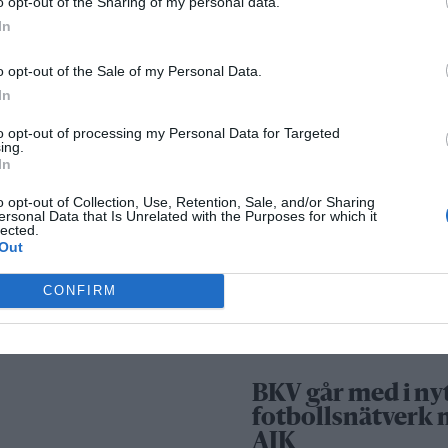
o opt-out of the Sharing of my personal data.
Säkerhetslösninga
In
Norrtälje – allt fle
o opt-out of the Sale of my Personal Data.
väljer inbrottslar
In
kameraövervakni
passersystem
to opt-out of processing my Personal Data for Targeted
ing.
In
Sport
o opt-out of Collection, Use, Retention, Sale, and/or Sharing
ersonal Data that Is Unrelated with the Purposes for which it
lected.
Out
Rospiggarna lad
för hemmamatc
CONFIRM
mot serieledarn
BKV går med i ny
fotbollsnätverk
AIK