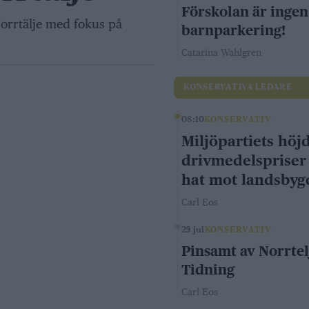
Förskolan är ingen
 Norrtälje med fokus på
barnparkering!
Catarina Wahlgren
KONSERVATIVA LEDARE
08:10
KONSERVATIV
Miljöpartiets höj
drivmedelspriser
hat mot landsby
Carl Eos
29 jul
KONSERVATIV
Pinsamt av Norrtel
Tidning
Carl Eos