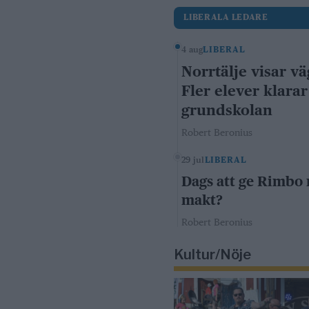
LIBERALA LEDARE
4 aug
LIBERAL
Norrtälje visar vä
Fler elever klarar
grundskolan
Robert Beronius
29 jul
LIBERAL
Dags att ge Rimbo
makt?
Robert Beronius
Kultur/Nöje