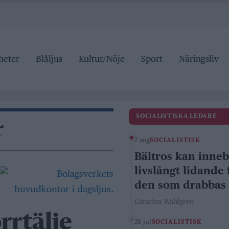
heter
Blåljus
Kultur/Nöje
Sport
Näringsliv
SOCIALISTISKA LEDARE
r
7 aug
SOCIALISTISK
Bältros kan inne
livslångt lidande 
den som drabbas
Catarina Wahlgren
rrtälje
28 jul
SOCIALISTISK