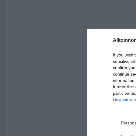
Alltomnorr
If you wish 
sensitive in
confirm you
continue se
information 
further disc
participants
Downstream 
Persona