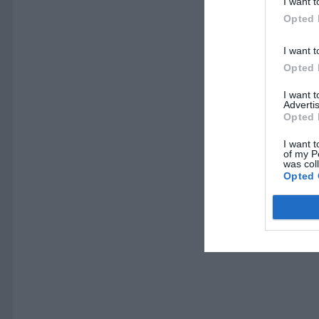
I want t
Opted 
I want t
Opted 
I want 
Advertis
Opted 
I want t
of my P
was col
Opted 