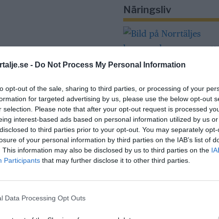
Näringsliv
talje.se -
Do Not Process My Personal Information
to opt-out of the sale, sharing to third parties, or processing of your per
formation for targeted advertising by us, please use the below opt-out s
Så många är
r selection. Please note that after your opt-out request is processed y
långtidsarbetslös
eing interest-based ads based on personal information utilized by us or
disclosed to third parties prior to your opt-out. You may separately opt-
Norrtälje
losure of your personal information by third parties on the IAB’s list of
. This information may also be disclosed by us to third parties on the
IA
Participants
that may further disclose it to other third parties.
Bino Drummond
comeback – tar p
i styrelse
l Data Processing Opt Outs