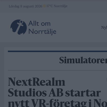
Skip
17°C Norrtälje
Lördag 8 augusti 2026
to
content
Ny
Simulatore
NextRealm
Studios AB startar
nytt VR-företag i No