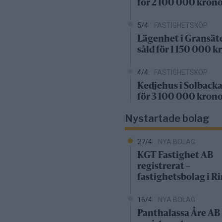
för 2 100 000 kron
5/4
FASTIGHETSKÖP
Lägenhet i Gransät
såld för 1 150 000 k
4/4
FASTIGHETSKÖP
Kedjehus i Solbacka
för 3 100 000 kron
Nystartade bolag
27/4
NYA BOLAG
KGT Fastighet AB
registrerat –
fastighetsbolag i 
16/4
NYA BOLAG
Panthalassa Åre AB