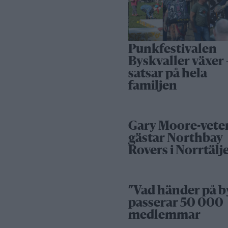
Punkfestivalen
Byskvaller växer 
satsar på hela
familjen
Gary Moore-vete
gästar Northbay
Rovers i Norrtälj
”Vad händer på b
passerar 50 000
medlemmar