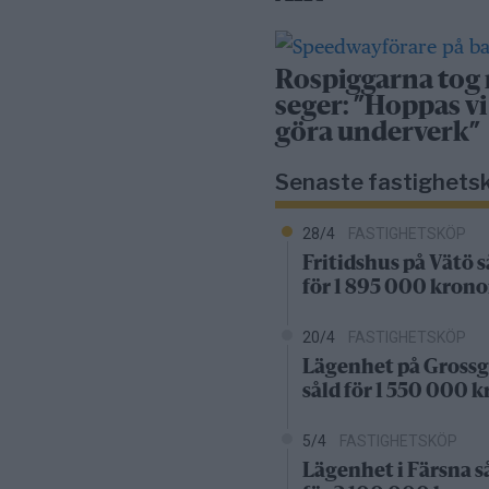
Rospiggarna tog
seger: ”Hoppas vi
göra underverk”
Senaste fastighets
28/4
FASTIGHETSKÖP
Fritidshus på Vätö s
för 1 895 000 krono
20/4
FASTIGHETSKÖP
Lägenhet på Grossg
såld för 1 550 000 
5/4
FASTIGHETSKÖP
Lägenhet i Färsna s