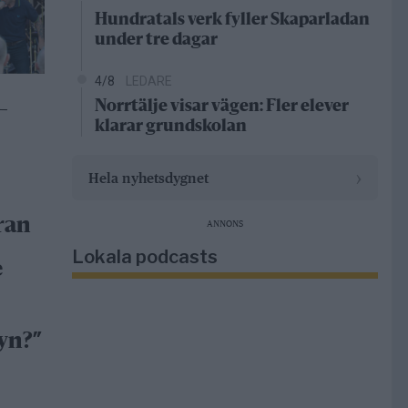
Hundratals verk fyller Skaparladan
under tre dagar
4/8
LEDARE
Norrtälje visar vägen: Fler elever
–
klarar grundskolan
›
Hela nyhetsdygnet
ran
ANNONS
Lokala podcasts
e
yn?”