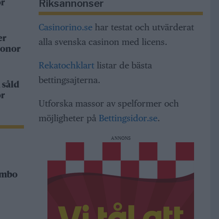
Riksannonser
or
Casinorino.se
har testat och utvärderat
er
alla svenska casinon med licens.
ronor
Rekatochklart
listar de bästa
bettingsajterna.
 såld
or
Utforska massor av spelformer och
möjligheter på
Bettingsidor.se
.
ANNONS
Rimbo