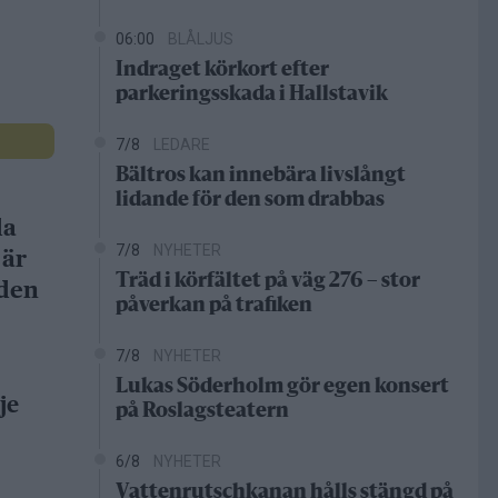
06:00
BLÅLJUS
Indraget körkort efter
parkeringsskada i Hallstavik
7/8
LEDARE
Bältros kan innebära livslångt
lidande för den som drabbas
da
7/8
NYHETER
 är
Träd i körfältet på väg 276 – stor
gden
påverkan på trafiken
7/8
NYHETER
Lukas Söderholm gör egen konsert
je
på Roslagsteatern
6/8
NYHETER
Vattenrutschkanan hålls stängd på