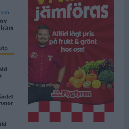
 ny
 kan
köp
åld
r
ärdet
kronor
åld