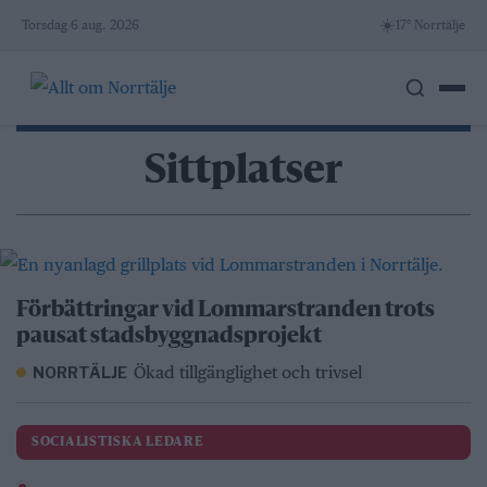
Skip
☀️
Torsdag 6 aug. 2026
17° Norrtälje
to
content
Sittplatser
Förbättringar vid Lommarstranden trots
pausat stadsbyggnadsprojekt
Ökad tillgänglighet och trivsel
NORRTÄLJE
SOCIALISTISKA LEDARE