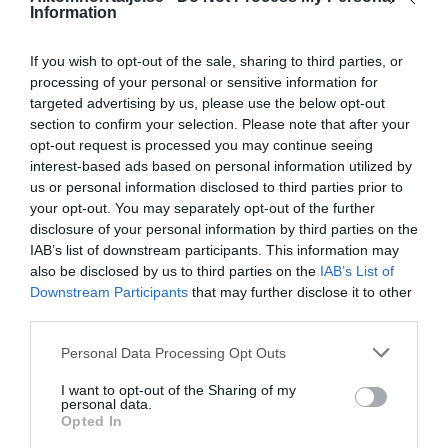
Information
Panthalassa Åre AB registrerat –
fastighetsförvaltning i Yxlan
If you wish to opt-out of the sale, sharing to third parties, or
processing of your personal or sensitive information for
25/3
NYA BOLAG
targeted advertising by us, please use the below opt-out
Nytt fastighetsförvaltningsbolag registerat i
section to confirm your selection. Please note that after your
Norrtälje
opt-out request is processed you may continue seeing
interest-based ads based on personal information utilized by
25/3
NYA BOLAG
us or personal information disclosed to third parties prior to
Trålen 24 AB registrerat
your opt-out. You may separately opt-out of the further
disclosure of your personal information by third parties on the
18/3
NYA BOLAG
IAB’s list of downstream participants. This information may
also be disclosed by us to third parties on the
IAB’s List of
NordHem Måleri AB registrerat –
Downstream Participants
that may further disclose it to other
måleriföretag i Norrtälje
third parties.
Lokalt väder
Personal Data Processing Opt Outs
I want to opt-out of the Sharing of my
23°C
personal data.
Klart
Opted In