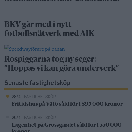
BKV går med i nytt
fotbollsnätverk med AIK
Rospiggarna tog ny seger:
”Hoppas vi kan göra underverk”
Senaste fastighetsköp
28/4
FASTIGHETSKÖP
Fritidshus på Vätö såld för 1 895 000 kronor
20/4
FASTIGHETSKÖP
Lägenhet på Grossgärdet såld för 1 550 000
kronor