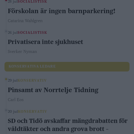
28 jul
SOCIALISTISK
Förskolan är ingen barnparkering!
Catarina Wahlgren
26 jul
SOCIALISTISK
Privatisera inte sjukhuset
Sverker Nyman
KONSERVATIVA LEDARE
29 jul
KONSERVATIV
Pinsamt av Norrtelje Tidning
Carl Eos
20 jul
KONSERVATIV
SD och Tidö avskaffar mängdrabatten för
våldtäkter och andra grova brott –