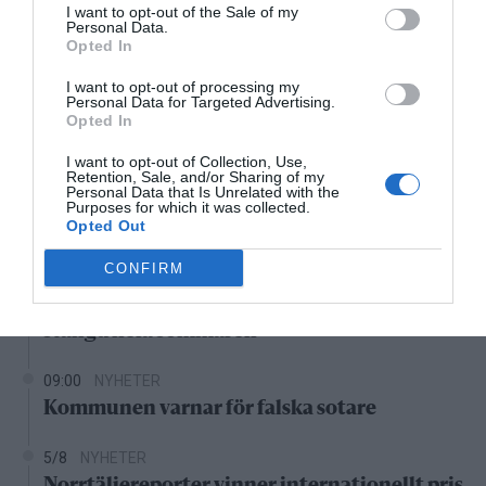
I want to opt-out of the Sale of my
06:00
07:00
08:00
09:00
10:00
11:00
1
Personal Data.
‹
›
Opted In
23°C
24°C
25°C
27°C
28°C
29°C
3
I want to opt-out of processing my
Personal Data for Targeted Advertising.
Opted In
Senaste nytt
I want to opt-out of Collection, Use,
Retention, Sale, and/or Sharing of my
11:25
NYHETER
Personal Data that Is Unrelated with the
Vattenrutschkanan hålls stängd på Norrtälje
Purposes for which it was collected.
Opted Out
badhus
CONFIRM
10:26
NYHETER
Efter skadegörelsen – vattenrutschkanan
stängd hela sommaren
09:00
NYHETER
Kommunen varnar för falska sotare
5/8
NYHETER
Norrtäljereporter vinner internationellt pris