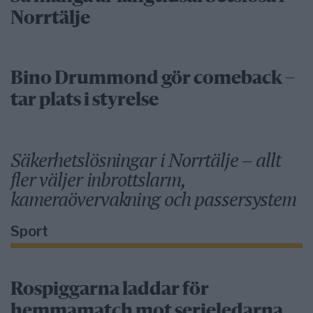
Norrtälje
Bino Drummond gör comeback –
tar plats i styrelse
Säkerhetslösningar i Norrtälje – allt
fler väljer inbrottslarm,
kameraövervakning och passersystem
Sport
Rospiggarna laddar för
hemmamatch mot serieledarna