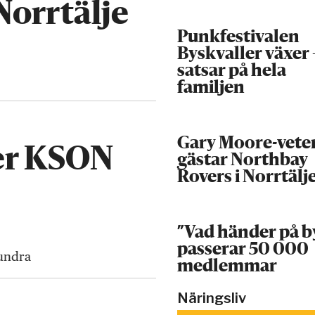
Norrtälje
Punkfestivalen
Byskvaller växer 
satsar på hela
familjen
Gary Moore-vete
er KSON
gästar Northbay
Rovers i Norrtälj
”Vad händer på b
passerar 50 000
undra
medlemmar
Näringsliv