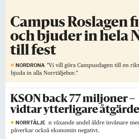
Campus Roslagen fir
och bjuder in hela 
till fest
"Vi vill göra Campusdagen till en ri
NORDRONA
bjuda in alla Norrtäljebor."
KSON back 77 miljoner –
vidtar ytterligare åtgärd
n växande andel äldre invånare me
NORRTÄLJE
påverkar också ekonomin negativt.