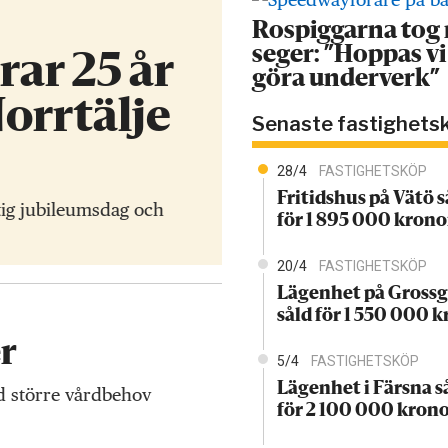
Rospiggarna tog
seger: ”Hoppas vi
ar 25 år
göra underverk”
Norrtälje
Senaste fastighets
28/4
FASTIGHETSKÖP
Fritidshus på Vätö s
ktig jubileumsdag och
för 1 895 000 krono
20/4
FASTIGHETSKÖP
Lägenhet på Grossg
såld för 1 550 000 
er
5/4
FASTIGHETSKÖP
Lägenhet i Färsna s
d större vårdbehov
för 2 100 000 kron