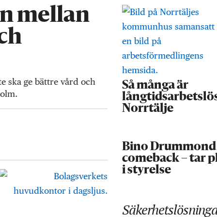
an mellan
och
e ska ge bättre vård och
Så många är
holm.
långtidsarbetslös
Norrtälje
Bino Drummond
comeback – tar p
i styrelse
Säkerhetslösninga