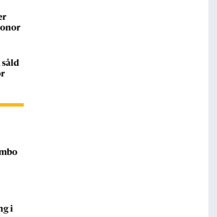
er
ronor
 såld
or
Rimbo
ng i