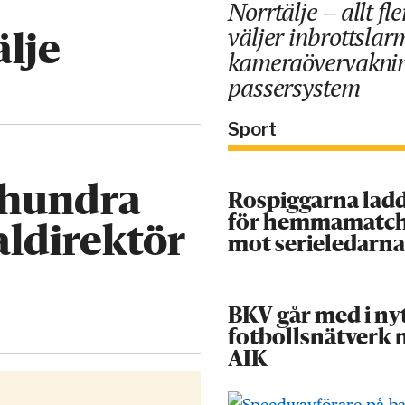
Norrtälje – allt fle
väljer inbrottslar
älje
kameraövervakni
passersystem
Sport
ohundra
Rospiggarna lad
för hemmamatc
aldirektör
mot serieledarn
BKV går med i ny
fotbollsnätverk
AIK