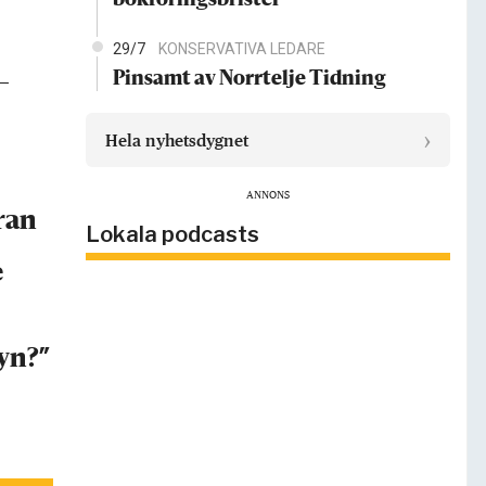
bokföringsbrister
29/7
KONSERVATIVA LEDARE
Pinsamt av Norrtelje Tidning
–
›
Hela nyhetsdygnet
ANNONS
ran
Lokala podcasts
e
yn?”