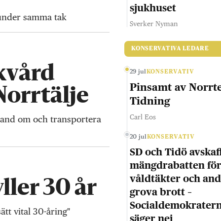
sjukhuset
 under samma tak
Sverker Nyman
KONSERVATIVA LEDARE
ukvård
29 jul
KONSERVATIV
Pinsamt av Norrte
Norrtälje
Tidning
Carl Eos
 hand om och transportera
20 jul
KONSERVATIV
SD och Tidö avskaf
mängdrabatten fö
våldtäkter och an
ller 30 år
grova brott –
Socialdemokrater
tt vital 30-åring"
säger nej