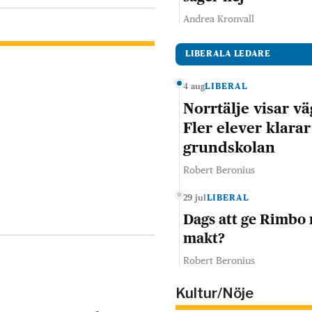
Andrea Kronvall
LIBERALA LEDARE
4 aug
LIBERAL
Norrtälje visar vä
Fler elever klarar
grundskolan
Robert Beronius
29 jul
LIBERAL
Dags att ge Rimbo
makt?
Robert Beronius
Kultur/Nöje