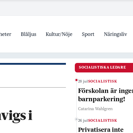
heter
Blåljus
Kultur/Nöje
Sport
Näringsliv
SOCIALISTISKA LEDARE
28 jul
SOCIALISTISK
Förskolan är inge
barnparkering!
Catarina Wahlgren
vigs i
26 jul
SOCIALISTISK
Privatisera inte