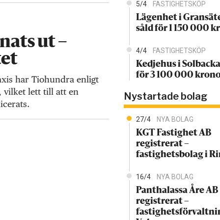
5/4
FASTIGHETSKÖP
Lägenhet i Gransät
såld för 1 150 000 k
nats ut –
4/4
FASTIGHETSKÖP
tet
Kedjehus i Solbacka
för 3 100 000 kron
axis har Tiohundra enligt
lket lett till att en
Nystartade bolag
icerats.
27/4
NYA BOLAG
KGT Fastighet AB
registrerat –
fastighetsbolag i 
16/4
NYA BOLAG
Panthalassa Åre AB
registrerat –
fastighetsförvaltni