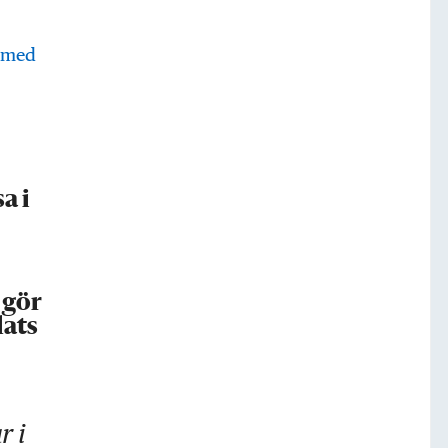
a i
 gör
lats
r i