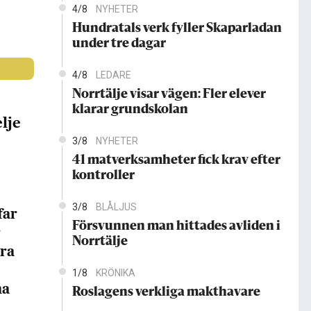
4/8
NYHETER
Hundratals verk fyller Skaparladan
under tre dagar
4/8
LEDARE
Norrtälje visar vägen: Fler elever
klarar grundskolan
lje
3/8
NYHETER
41 matverksamheter fick krav efter
kontroller
3/8
BLÅLJUS
far
Försvunnen man hittades avliden i
r
Norrtälje
dra
1/8
KRÖNIKA
na
Roslagens verkliga makthavare