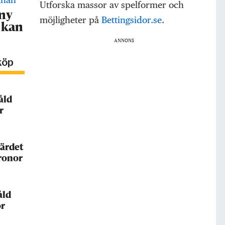
Utforska massor av spelformer och
 ny
möjligheter på
Bettingsidor.se
.
 kan
ANNONS
köp
åld
r
ärdet
kronor
åld
or