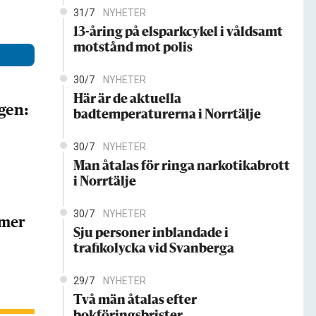
31/7
NYHETER
13-åring på elsparkcykel i våldsamt
motstånd mot polis
30/7
NYHETER
Här är de aktuella
gen:
badtemperaturerna i Norrtälje
30/7
NYHETER
Man åtalas för ringa narkotikabrott
i Norrtälje
30/7
NYHETER
 mer
Sju personer inblandade i
trafikolycka vid Svanberga
29/7
NYHETER
Två män åtalas efter