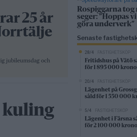
Rospiggarna tog
ar 25 år
seger: ”Hoppas vi
göra underverk”
Norrtälje
Senaste fastighets
28/4
FASTIGHETSKÖP
ktig jubileumsdag och
Fritidshus på Vätö s
för 1 895 000 krono
20/4
FASTIGHETSKÖP
Lägenhet på Grossg
såld för 1 550 000 
 kuling
5/4
FASTIGHETSKÖP
Lägenhet i Färsna s
för 2 100 000 kron