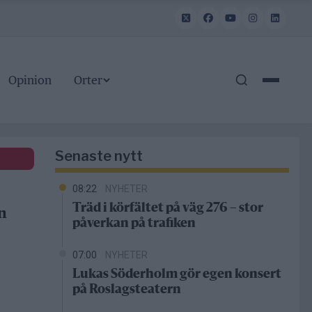
Opinion
Orter
Senaste nytt
08:22
NYHETER
Träd i körfältet på väg 276 – stor
n
påverkan på trafiken
07:00
NYHETER
Lukas Söderholm gör egen konsert
på Roslagsteatern