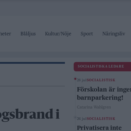
heter
Blåljus
Kultur/Nöje
Sport
Näringsliv
SOCIALISTISKA LEDARE
28 jul
SOCIALISTISK
Förskolan är inge
barnparkering!
Catarina Wahlgren
ogsbrand i
26 jul
SOCIALISTISK
Privatisera inte