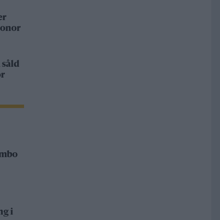
er
ronor
 såld
or
Rimbo
ng i