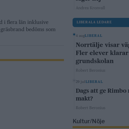
Andrea Kronvall
 i flera län inklusive
LIBERALA LEDARE
r gräsbrand bedöms som
4 aug
LIBERAL
Norrtälje visar vä
Fler elever klarar
grundskolan
Robert Beronius
29 jul
LIBERAL
Dags att ge Rimbo
makt?
Robert Beronius
Kultur/Nöje