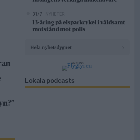
Roslagens verkliga makthavare
31/7
NYHETER
13-åring på elsparkcykel i våldsamt
–
motstånd mot polis
›
Hela nyhetsdygnet
ran
ANNONS
e
Lokala podcasts
yn?”