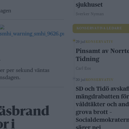
sjukhuset
dagen
Sverker Nyman
KONSERVATIVA LEDARE
29 jul
KONSERVATIV
Pinsamt av Norrte
n
Tidning
Carl Eos
ter per sekund väntas
onsdagen.
20 jul
KONSERVATIV
SD och Tidö avskaf
mängdrabatten fö
våldtäkter och an
räsbrand
grova brott –
Socialdemokrater
r i
säger nej