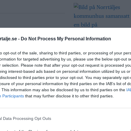
 sedan
talje.se -
Do Not Process My Personal Information
Så många är
to opt-out of the sale, sharing to third parties, or processing of your per
långtidsarbetslös
formation for targeted advertising by us, please use the below opt-out s
orrtälje kommun med
Norrtälje
r selection. Please note that after your opt-out request is processed y
eing interest-based ads based on personal information utilized by us or
disclosed to third parties prior to your opt-out. You may separately opt-
losure of your personal information by third parties on the IAB’s list of
Bino Drummond
. This information may also be disclosed by us to third parties on the
IA
comeback – tar p
Participants
that may further disclose it to other third parties.
i styrelse
l Data Processing Opt Outs
Säkerhetslösninga