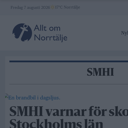
Skip
17°C Norrtälje
Fredag 7 augusti 2026
to
content
Ny
SMHI
SMHI varnar för sk
Stockholms län