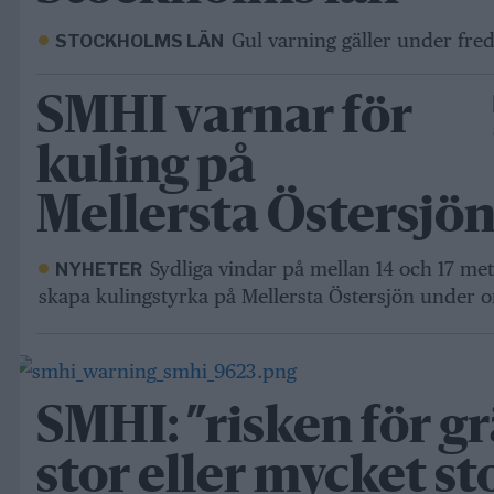
Gul varning gäller under fre
STOCKHOLMS LÄN
SMHI varnar för
kuling på
Mellersta Östersjö
Sydliga vindar på mellan 14 och 17 me
NYHETER
skapa kulingstyrka på Mellersta Östersjön under 
SMHI: ”risken för g
stor eller mycket sto