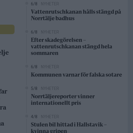
6/8
NYHETER
Vattenrutschkanan hålls stängd på
Norrtälje badhus
6/8
NYHETER
Efter skadegörelsen –
vattenrutschkanan stängd hela
lje
sommaren
6/8
NYHETER
Kommunen varnar för falska sotare
5/8
NYHETER
far
Norrtäljereporter vinner
r
internationellt pris
dra
4/8
NYHETER
na
Stulen bil hittad i Hallstavik –
kvinna gripen