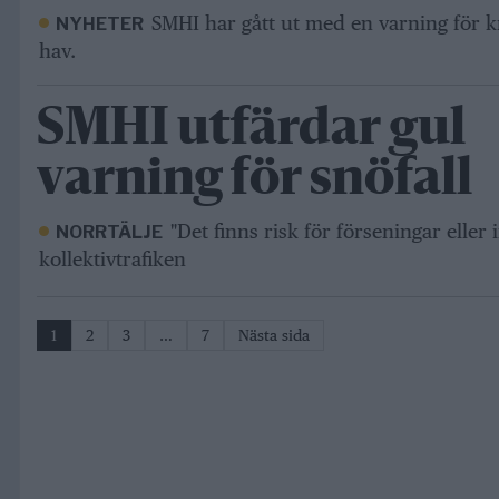
SMHI har gått ut med en varning för k
NYHETER
hav.
SMHI utfärdar gul
varning för snöfall
"Det finns risk för förseningar eller
NORRTÄLJE
kollektivtrafiken
1
2
3
…
7
Nästa sida