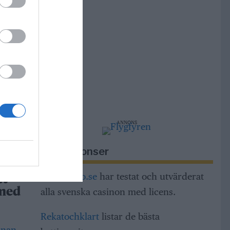
r
m,
ng och
dar
ANNONS
h
a
Riksannonser
Casinorino.se
har testat och utvärderat
tt
alla svenska casinon med licens.
 med
Rekatochklart
listar de bästa