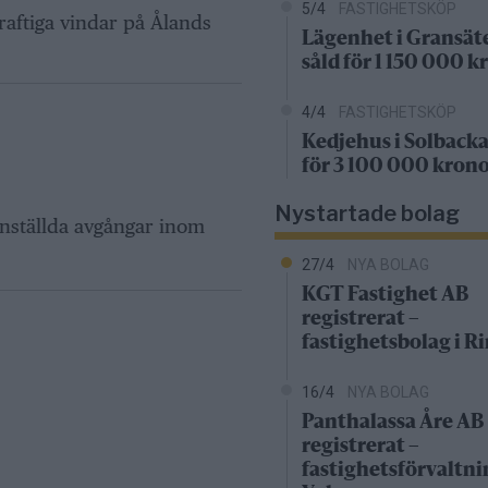
5/4
FASTIGHETSKÖP
raftiga vindar på Ålands
Lägenhet i Gransät
såld för 1 150 000 k
4/4
FASTIGHETSKÖP
Kedjehus i Solbacka
för 3 100 000 kron
Nystartade bolag
 inställda avgångar inom
27/4
NYA BOLAG
KGT Fastighet AB
registrerat –
fastighetsbolag i 
16/4
NYA BOLAG
Panthalassa Åre AB
registrerat –
fastighetsförvaltni