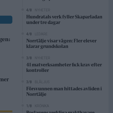
4/8
NYHETER
Hundratals verk fyller Skaparladan
under tre dagar
4/8
LEDARE
gen:
Norrtälje visar vägen: Fler elever
klarar grundskolan
3/8
NYHETER
41 matverksamheter fick krav efter
kontroller
 mer
3/8
BLÅLJUS
Försvunnen man hittades avliden i
Norrtälje
1/8
KRÖNIKA