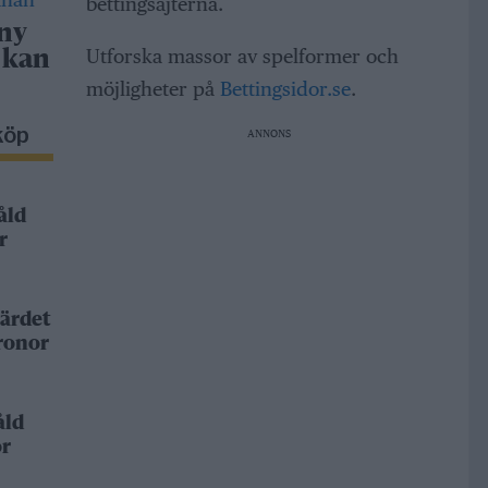
bettingsajterna.
 ny
Utforska massor av spelformer och
 kan
möjligheter på
Bettingsidor.se
.
köp
ANNONS
åld
r
ärdet
kronor
åld
or