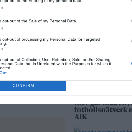
o opt-out of the Sharing of my personal data.
Norrtälje – allt fle
ing i
In
väljer inbrottslar
kameraövervakni
o opt-out of the Sale of my Personal Data.
passersystem
In
nordliga kulingvindar
to opt-out of processing my Personal Data for Targeted
Sport
ing.
In
o opt-out of Collection, Use, Retention, Sale, and/or Sharing
ersonal Data that Is Unrelated with the Purposes for which it
Rospiggarna lad
lected.
för hemmamatc
Out
mot serieledarn
n
CONFIRM
BKV går med i ny
fotbollsnätverk
AIK