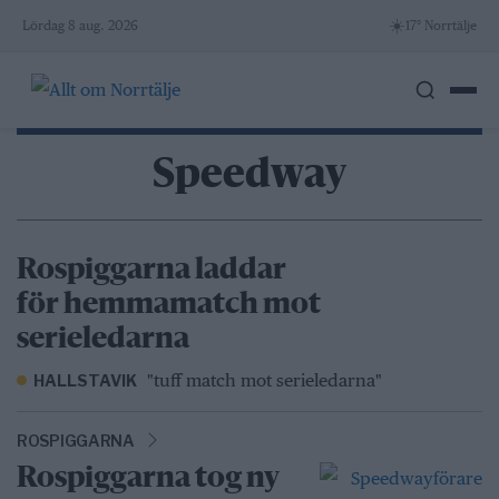
Skip
☀️
Lördag 8 aug. 2026
17° Norrtälje
to
content
Speedway
Rospiggarna laddar
för hemmamatch mot
serieledarna
"tuff match mot serieledarna"
HALLSTAVIK
ROSPIGGARNA
Rospiggarna tog ny