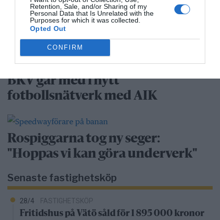
Retention, Sale, and/or Sharing of my
Personal Data that Is Unrelated with the
Purposes for which it was collected.
Rospiggarna laddar för
Opted Out
hemmamatch mot serieledarna
CONFIRM
BKV går med i nytt
fotbollsnätverk med AIK
Rospiggarna tog ny seger:
"Hoppas vi kan göra underverk"
Senaste fastighetsköp
28/4
FASTIGHETSKÖP
Fritidshus på Vätö såld för 1 895 000 kronor