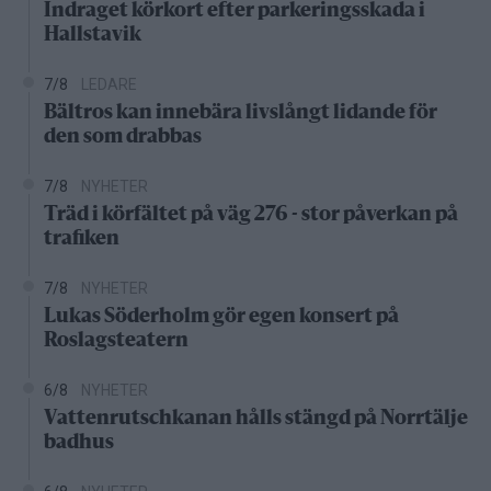
Indraget körkort efter parkeringsskada i
Hallstavik
7/8
LEDARE
Bältros kan innebära livslångt lidande för
den som drabbas
7/8
NYHETER
Träd i körfältet på väg 276 - stor påverkan på
trafiken
7/8
NYHETER
Lukas Söderholm gör egen konsert på
Roslagsteatern
6/8
NYHETER
Vattenrutschkanan hålls stängd på Norrtälje
badhus