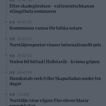
6/8
NYHETER
Efter skadegörelsen – vattenrutschkanan
stängd hela sommaren
6/8
NYHETER
Kommunen varnar för falska sotare
5/8
NYHETER
Norrtäljereporter vinner internationellt pris
4/8
NYHETER
Stulen bil hittad i Hallstavik – kvinna gripen
4/8
NYHETER
Hundratals verk fyller Skaparladan under tre
dagar
4/8
LEDARE
Norrtälje visar vägen: Fler elever klarar
grundskolan