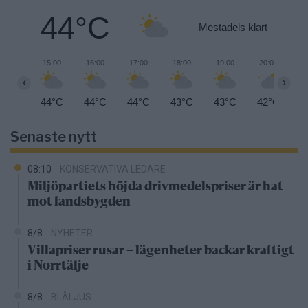
44°C
Mestadels klart
15:00
16:00
17:00
18:00
19:00
20:00
2
‹
›
44°C
44°C
44°C
43°C
43°C
42°C
4
Senaste nytt
08:10
KONSERVATIVA LEDARE
Miljöpartiets höjda drivmedelspriser är hat
mot landsbygden
8/8
NYHETER
Villapriser rusar – lägenheter backar kraftigt
i Norrtälje
8/8
BLÅLJUS