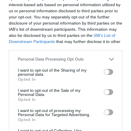
interest-based ads based on personal information utilized by
us or personal information disclosed to third parties prior to
your opt-out. You may separately opt-out of the further
Så många är långtidsarbetslösa i
disclosure of your personal information by third parties on the
IAB’s list of downstream participants. This information may
Norrtälje
also be disclosed by us to third parties on the
IAB’s List of
Downstream Participants
that may further disclose it to other
third parties.
Bino Drummond gör comeback -
Personal Data Processing Opt Outs
tar plats i styrelse
I want to opt-out of the Sharing of my
personal data.
Opted In
Säkerhetslösningar i Norrtälje – allt
I want to opt-out of the Sale of my
Personal Data.
fler väljer inbrottslarm,
Opted In
kameraövervakning och passersystem
I want to opt-out of processing my
Personal Data for Targeted Advertising.
Sport
Opted In
I want to opt-out of Collection, Use,