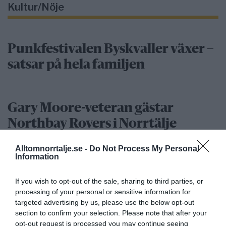
Kultur/Nöje
Punkfestivalen Byskvaller växer –
satsar på hela familjen
Gary Moore-veteran gästar
Northbay Rovers i Norrtälje
Alltomnorrtalje.se -
Do Not Process My Personal
Information
”Vad händer på byn?” passerar 50
000 medlemmar
If you wish to opt-out of the sale, sharing to third parties, or
processing of your personal or sensitive information for
targeted advertising by us, please use the below opt-out
Näringsliv
section to confirm your selection. Please note that after your
opt-out request is processed you may continue seeing