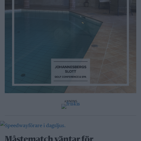
ANNONS
Måstematch väntar för