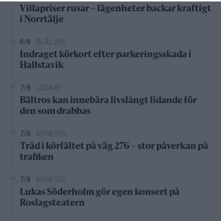
Villapriser rusar – lägenheter backar kraftigt
i Norrtälje
8/8
BLÅLJUS
Indraget körkort efter parkeringsskada i
Hallstavik
7/8
LEDARE
Bältros kan innebära livslångt lidande för
den som drabbas
7/8
NYHETER
Träd i körfältet på väg 276 – stor påverkan på
trafiken
7/8
NYHETER
Lukas Söderholm gör egen konsert på
Roslagsteatern