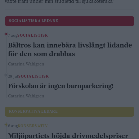
växte fram under min studietid till sjuksköterska"
SOCIALISTISKA LEDARE
7 aug
SOCIALISTISK
Bältros kan innebära livslångt lidande
för den som drabbas
Catarina Wahlgren
28 jul
SOCIALISTISK
Förskolan är ingen barnparkering!
Catarina Wahlgren
KONSERVATIVA LEDARE
8 aug
KONSERVATIV
Miljöpartiets höjda drivmedelspriser