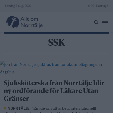
Skip
☀️
Söndag 9 aug. 2026
20° Norrtälje
to
content
SSK
Sjuksköterska från Norrtälje blir
ny ordförande för Läkare Utan
Gränser
"En idé om att arbeta internationellt
NORRTÄLJE