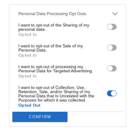
Lokalt väder
third parties.
Personal Data Processing Opt Outs
36°C
Klart
I want to opt-out of the Sharing of my
personal data.
Opted In
03:00
04:00
05:00
06:00
07:00
08:00
0
‹
›
I want to opt-out of the Sale of my
Personal Data.
36°C
34°C
34°C
33°C
34°C
35°C
3
Opted In
I want to opt-out of processing my
Senaste nytt
Personal Data for Targeted Advertising.
Opted In
06:00
NYHETER
I want to opt-out of Collection, Use,
Varg och björn utanför Hallstavik
Retention, Sale, and/or Sharing of my
Personal Data that Is Unrelated with the
Purposes for which it was collected.
8/8
KONSERVATIVA LEDARE
Opted Out
Miljöpartiets höjda drivmedelspriser är hat
CONFIRM
mot landsbygden
8/8
NYHETER