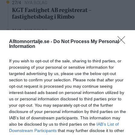
27/4
NYA BOLAG
KGT Fastighet AB registrerat –
fastighetsbolag i Rimbo
16/4
NYA BOLAG
Panthalassa Åre AB registrerat –
Alltomnorrtalje.se -
Do Not Process My Personal
fastighetsförvaltning i Yxlan
Information
25/3
NYA BOLAG
If you wish to opt-out of the sale, sharing to third parties, or
Nytt fastighetsförvaltningsbolag registerat i
processing of your personal or sensitive information for
Norrtälje
targeted advertising by us, please use the below opt-out
section to confirm your selection. Please note that after your
opt-out request is processed you may continue seeing
25/3
NYA BOLAG
interest-based ads based on personal information utilized by
Trålen 24 AB registrerat
us or personal information disclosed to third parties prior to
your opt-out. You may separately opt-out of the further
18/3
NYA BOLAG
disclosure of your personal information by third parties on the
NordHem Måleri AB registrerat –
IAB’s list of downstream participants. This information may
måleriföretag i Norrtälje
also be disclosed by us to third parties on the
IAB’s List of
Downstream Participants
that may further disclose it to other