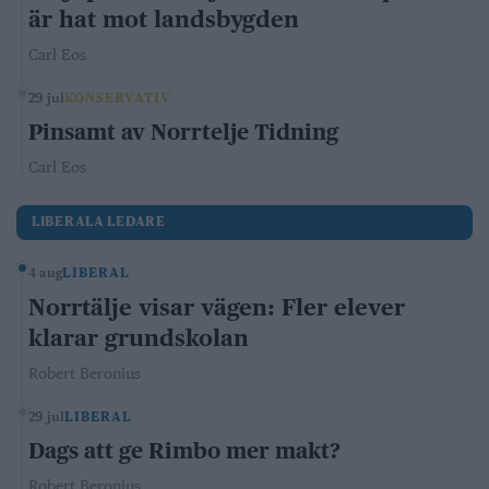
är hat mot landsbygden
Carl Eos
29 jul
KONSERVATIV
Pinsamt av Norrtelje Tidning
Carl Eos
LIBERALA LEDARE
4 aug
LIBERAL
Norrtälje visar vägen: Fler elever
klarar grundskolan
Robert Beronius
29 jul
LIBERAL
Dags att ge Rimbo mer makt?
Robert Beronius