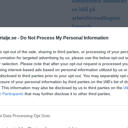
Så många är
talje.se -
Do Not Process My Personal Information
långtidsarbetslös
Norrtälje
to opt-out of the sale, sharing to third parties, or processing of your per
formation for targeted advertising by us, please use the below opt-out s
r selection. Please note that after your opt-out request is processed y
eing interest-based ads based on personal information utilized by us or
Bino Drummond
disclosed to third parties prior to your opt-out. You may separately opt-
comeback – tar p
losure of your personal information by third parties on the IAB’s list of
i styrelse
. This information may also be disclosed by us to third parties on the
IA
Participants
that may further disclose it to other third parties.
Säkerhetslösninga
Norrtälje – allt fle
l Data Processing Opt Outs
väljer inbrottslar