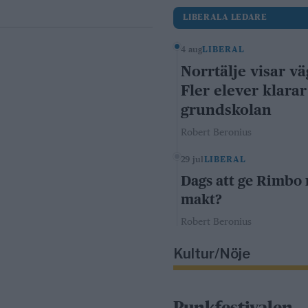
LIBERALA LEDARE
4 aug
LIBERAL
Norrtälje visar vä
Fler elever klarar
grundskolan
Robert Beronius
29 jul
LIBERAL
Dags att ge Rimbo
makt?
Robert Beronius
Kultur/Nöje