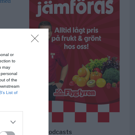
a i
sonal or
ection to
ou may
 personal
 gör
out of the
lats
 downstream
B’s List of
r i
r
m,
Lokala podcasts