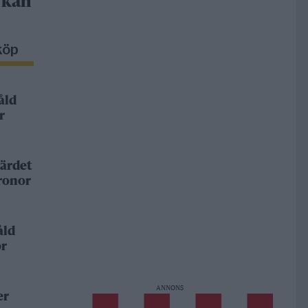
 kan
köp
åld
r
ärdet
kronor
åld
or
ANNONS
er