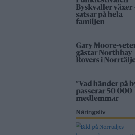
Punkfestivalen
Byskvaller växer 
satsar på hela
familjen
Gary Moore-vete
gästar Northbay
Rovers i Norrtälj
”Vad händer på b
passerar 50 000
medlemmar
Näringsliv