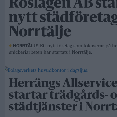
Roslagen AB sta
nytt städföretag
Norrtälje
Ett nytt företag som fokuserar på 
NORRTÄLJE
snickeriarbeten har startats i Norrtälje.
Herrängs Allservic
startar trädgårds- 
städtjänster i Norrt