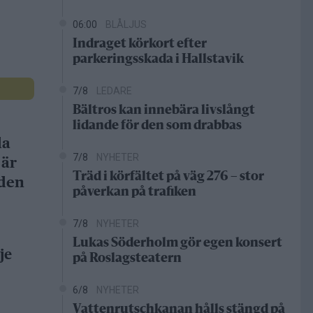
06:00
BLÅLJUS
Indraget körkort efter
parkeringsskada i Hallstavik
7/8
LEDARE
Bältros kan innebära livslångt
lidande för den som drabbas
da
7/8
NYHETER
 är
Träd i körfältet på väg 276 – stor
gden
påverkan på trafiken
7/8
NYHETER
Lukas Söderholm gör egen konsert
je
på Roslagsteatern
6/8
NYHETER
Vattenrutschkanan hålls stängd på