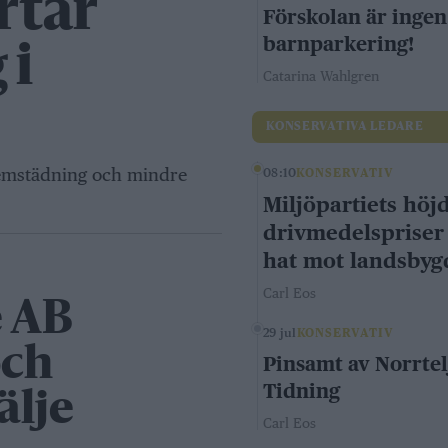
rtar
Förskolan är ingen
barnparkering!
 i
Catarina Wahlgren
KONSERVATIVA LEDARE
hemstädning och mindre
08:10
KONSERVATIV
Miljöpartiets höj
drivmedelspriser
hat mot landsby
Carl Eos
e AB
29 jul
KONSERVATIV
och
Pinsamt av Norrtel
Tidning
älje
Carl Eos