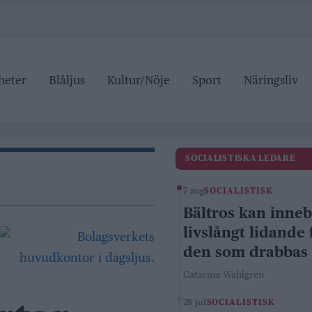
heter
Blåljus
Kultur/Nöje
Sport
Näringsliv
SOCIALISTISKA LEDARE
7 aug
SOCIALISTISK
Bältros kan inne
livslångt lidande 
den som drabbas
Catarina Wahlgren
28 jul
SOCIALISTISK