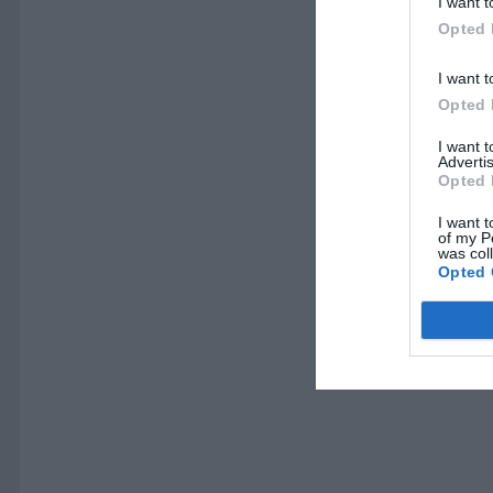
I want t
Opted 
I want t
Opted 
I want 
Advertis
Opted 
I want t
of my P
was col
Opted 