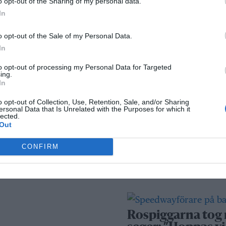
o opt-out of the Sharing of my personal data.
kameraövervakni
In
passersystem
o opt-out of the Sale of my Personal Data.
Sport
In
to opt-out of processing my Personal Data for Targeted
ing.
In
Rospiggarna lad
för hemmamatc
o opt-out of Collection, Use, Retention, Sale, and/or Sharing
ersonal Data that Is Unrelated with the Purposes for which it
mot serieledarn
lected.
Out
CONFIRM
BKV går med i ny
fotbollsnätverk
AIK
Rospiggarna tog