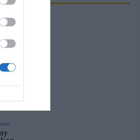
ng och
dar
h
a
tt
 med
 ny