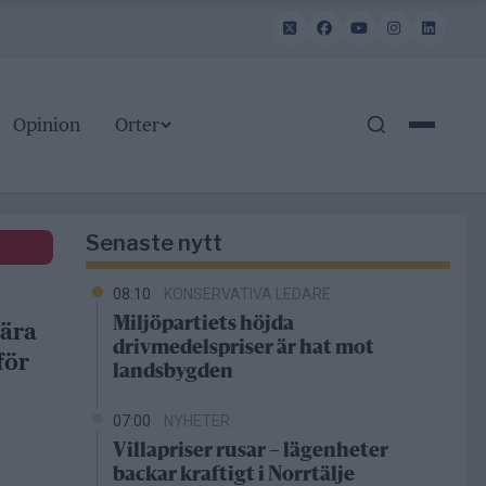
Opinion
Orter
Senaste nytt
08:10
KONSERVATIVA LEDARE
Miljöpartiets höjda
bära
drivmedelspriser är hat mot
för
landsbygden
07:00
NYHETER
Villapriser rusar – lägenheter
backar kraftigt i Norrtälje