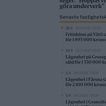
seger: ”Hoppas vi
göra underverk”
Senaste fastighets
28/4
FASTIGHETSKÖP
Fritidshus på Vätö s
för 1 895 000 krono
20/4
FASTIGHETSKÖP
Lägenhet på Grossg
såld för 1 550 000 
5/4
FASTIGHETSKÖP
Lägenhet i Färsna s
för 2 100 000 kron
5/4
FASTIGHETSKÖP
Lägenhet i Gransät