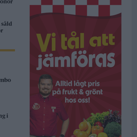
ronor
 såld
or
Rimbo
ng i