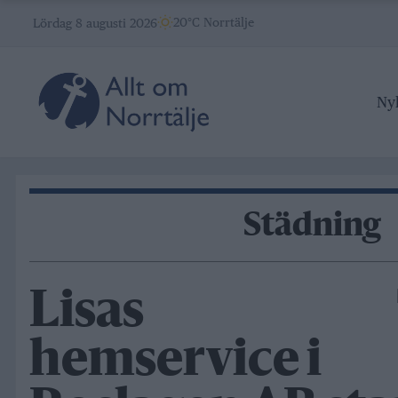
Skip
20°C Norrtälje
Lördag 8 augusti 2026
to
content
Ny
Städning
Lisas
hemservice i