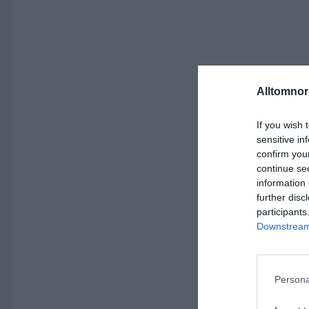
Alltomnorr
If you wish 
sensitive in
confirm you
continue se
information 
further disc
participants
Downstream 
Persona