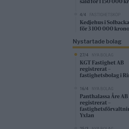
såld för 1 150 000 k
4/4
FASTIGHETSKÖP
Kedjehus i Solbacka
för 3 100 000 kron
Nystartade bolag
27/4
NYA BOLAG
KGT Fastighet AB
registrerat –
fastighetsbolag i 
16/4
NYA BOLAG
Panthalassa Åre AB
registrerat –
fastighetsförvaltni
Yxlan
25/3
NYA BOLAG