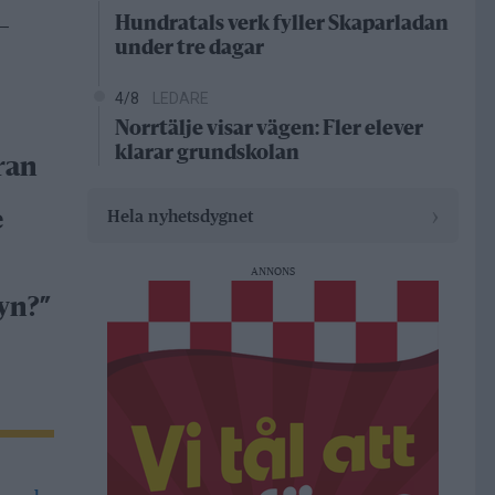
Hundratals verk fyller Skaparladan
–
under tre dagar
4/8
LEDARE
Norrtälje visar vägen: Fler elever
klarar grundskolan
ran
›
Hela nyhetsdygnet
e
ANNONS
yn?”