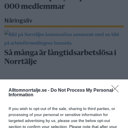
000 medlemmar
Näringsliv
Så många är långtidsarbetslösa i
Norrtälje
Bino Drummond gör comeback -
Alltomnorrtalje.se -
Do Not Process My Personal
tar plats i styrelse
Information
If you wish to opt-out of the sale, sharing to third parties, or
processing of your personal or sensitive information for
Säkerhetslösningar i Norrtälje – allt
targeted advertising by us, please use the below opt-out
fler väljer inbrottslarm,
section to confirm your selection. Please note that after your