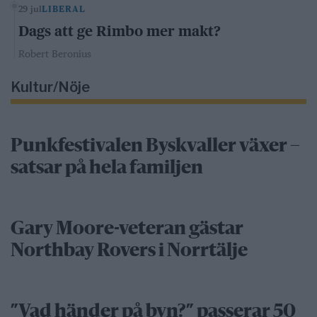
29 jul
LIBERAL
Dags att ge Rimbo mer makt?
Robert Beronius
Kultur/Nöje
Punkfestivalen Byskvaller växer –
satsar på hela familjen
Gary Moore-veteran gästar
Northbay Rovers i Norrtälje
”Vad händer på byn?” passerar 50