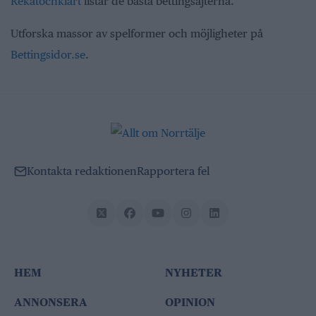
Rekatochklart
listar de bästa bettingsajterna.
Utforska massor av spelformer och möjligheter på
Bettingsidor.se
.
Kontakta redaktionen
Rapportera fel
HEM
NYHETER
ANNONSERA
OPINION