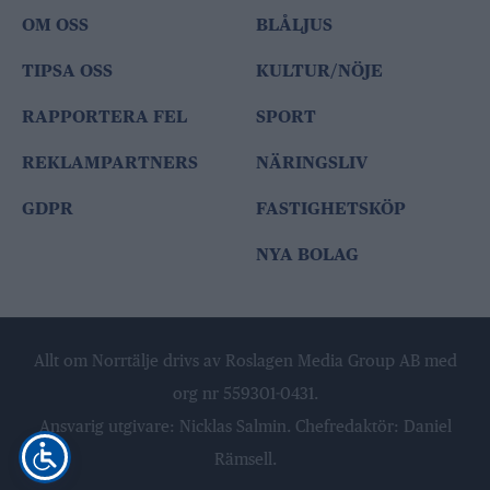
OM OSS
BLÅLJUS
TIPSA OSS
KULTUR/NÖJE
RAPPORTERA FEL
SPORT
REKLAMPARTNERS
NÄRINGSLIV
GDPR
FASTIGHETSKÖP
NYA BOLAG
Allt om Norrtälje drivs av Roslagen Media Group AB med
org nr 559301-0431.
Ansvarig utgivare: Nicklas Salmin. Chefredaktör: Daniel
Rämsell.