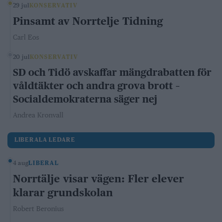
29 jul
KONSERVATIV
Pinsamt av Norrtelje Tidning
Carl Eos
20 jul
KONSERVATIV
SD och Tidö avskaffar mängdrabatten för
våldtäkter och andra grova brott –
Socialdemokraterna säger nej
Andrea Kronvall
LIBERALA LEDARE
4 aug
LIBERAL
Norrtälje visar vägen: Fler elever
klarar grundskolan
Robert Beronius