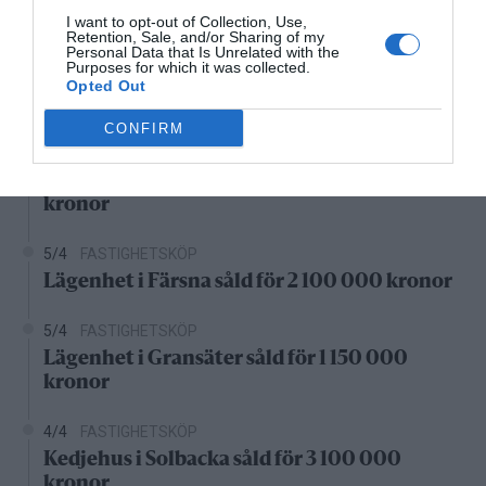
Senaste fastighetsköp
I want to opt-out of Collection, Use,
Retention, Sale, and/or Sharing of my
Personal Data that Is Unrelated with the
Purposes for which it was collected.
28/4
FASTIGHETSKÖP
Opted Out
Fritidshus på Vätö såld för 1 895 000 kronor
CONFIRM
20/4
FASTIGHETSKÖP
Lägenhet på Grossgärdet såld för 1 550 000
kronor
5/4
FASTIGHETSKÖP
Lägenhet i Färsna såld för 2 100 000 kronor
5/4
FASTIGHETSKÖP
Lägenhet i Gransäter såld för 1 150 000
kronor
4/4
FASTIGHETSKÖP
Kedjehus i Solbacka såld för 3 100 000
kronor