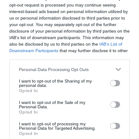
opt-out request is processed you may continue seeing
kameraövervakning och passersystem
interest-based ads based on personal information utilized by
us or personal information disclosed to third parties prior to
Sport
your opt-out. You may separately opt-out of the further
disclosure of your personal information by third parties on the
IAB’s list of downstream participants. This information may
also be disclosed by us to third parties on the
IAB’s List of
Rospiggarna laddar för
Downstream Participants
that may further disclose it to other
hemmamatch mot serieledarna
third parties.
Personal Data Processing Opt Outs
I want to opt-out of the Sharing of my
BKV går med i nytt
personal data.
Opted In
fotbollsnätverk med AIK
I want to opt-out of the Sale of my
Personal Data.
Opted In
Rospiggarna tog ny seger:
I want to opt-out of processing my
Personal Data for Targeted Advertising.
"Hoppas vi kan göra underverk"
Opted In