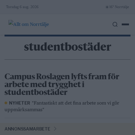
Skip
☀️
Torsdag 6 aug. 2026
16° Norrtälje
to
content
studentbostäder
Campus Roslagen lyfts fram för
arbete med trygghet i
studentbostäder
"Fantastiskt att det fina arbete som vi gör
NYHETER
uppmärksammas"
ANNONSSAMARBETE