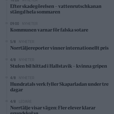
10:26
NYHETER
Efter skadegörelsen – vattenrutschkanan
stängd hela sommaren
09:00
NYHETER
Kommunen varnar för falska sotare
5/8
NYHETER
Norrtäljereporter vinner internationellt pris
4/8
NYHETER
Stulen bil hittad i Hallstavik – kvinna gripen
4/8
NYHETER
Hundratals verk fyller Skaparladan under tre
dagar
4/8
LEDARE
Norrtälje visar vägen: Fler elever klarar
grundskolan