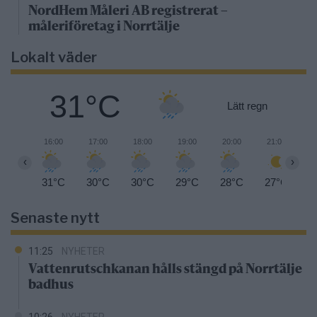
NordHem Måleri AB registrerat –
måleriföretag i Norrtälje
Lokalt väder
31°C
Lätt regn
16:00
17:00
18:00
19:00
20:00
21:00
2
‹
›
31°C
30°C
30°C
29°C
28°C
27°C
2
Senaste nytt
11:25
NYHETER
Vattenrutschkanan hålls stängd på Norrtälje
badhus