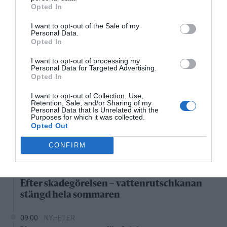
Opted In
24°C
Klart
I want to opt-out of the Sale of my
Personal Data.
Opted In
07:00
08:00
09:00
10:00
11:00
12:00
1
‹
›
I want to opt-out of processing my
Personal Data for Targeted Advertising.
24°C
25°C
27°C
28°C
29°C
30°C
3
Opted In
I want to opt-out of Collection, Use,
Senaste nytt
Retention, Sale, and/or Sharing of my
Personal Data that Is Unrelated with the
Purposes for which it was collected.
11:25
NYHETER
Opted Out
Vattenrutschkanan hålls stängd på Norrtälje
CONFIRM
badhus
10:26
NYHETER
Efter skadegörelsen – vattenrutschkanan
stängd hela sommaren
09:00
NYHETER