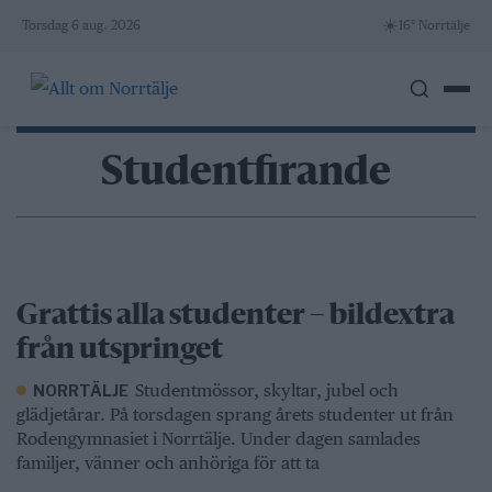
Skip
☀️
Torsdag 6 aug. 2026
16° Norrtälje
to
content
Studentfirande
Grattis alla studenter – bildextra
från utspringet
Studentmössor, skyltar, jubel och
NORRTÄLJE
glädjetårar. På torsdagen sprang årets studenter ut från
Rodengymnasiet i Norrtälje. Under dagen samlades
familjer, vänner och anhöriga för att ta