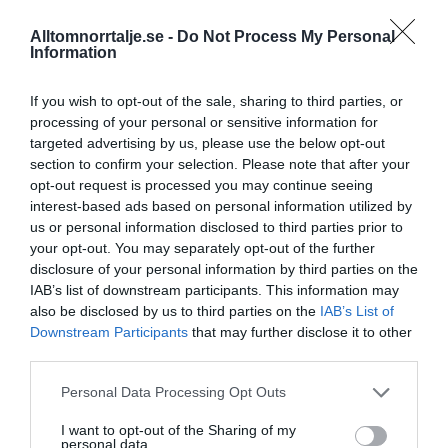
KGT Fastighet AB registrerat –
fastighetsbolag i Rimbo
Alltomnorrtalje.se -
Do Not Process My Personal
Information
16/4
NYA BOLAG
Panthalassa Åre AB registrerat –
If you wish to opt-out of the sale, sharing to third parties, or
fastighetsförvaltning i Yxlan
processing of your personal or sensitive information for
targeted advertising by us, please use the below opt-out
25/3
NYA BOLAG
section to confirm your selection. Please note that after your
opt-out request is processed you may continue seeing
Nytt fastighetsförvaltningsbolag registerat i
interest-based ads based on personal information utilized by
Norrtälje
us or personal information disclosed to third parties prior to
your opt-out. You may separately opt-out of the further
25/3
NYA BOLAG
disclosure of your personal information by third parties on the
Trålen 24 AB registrerat
IAB’s list of downstream participants. This information may
also be disclosed by us to third parties on the
IAB’s List of
18/3
NYA BOLAG
Downstream Participants
that may further disclose it to other
NordHem Måleri AB registrerat –
third parties.
måleriföretag i Norrtälje
Personal Data Processing Opt Outs
Lokalt väder
I want to opt-out of the Sharing of my
personal data.