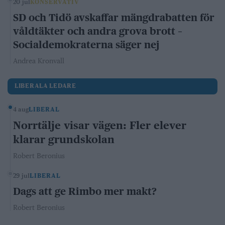
20 jul
KONSERVATIV
SD och Tidö avskaffar mängdrabatten för
våldtäkter och andra grova brott –
Socialdemokraterna säger nej
Andrea Kronvall
LIBERALA LEDARE
4 aug
LIBERAL
Norrtälje visar vägen: Fler elever
klarar grundskolan
Robert Beronius
29 jul
LIBERAL
Dags att ge Rimbo mer makt?
Robert Beronius