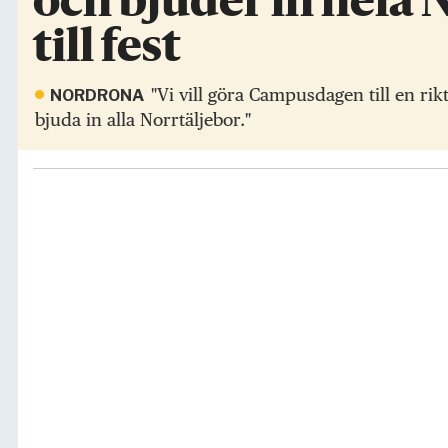
och bjuder in hela 
till fest
"Vi vill göra Campusdagen till en ri
NORDRONA
bjuda in alla Norrtäljebor."