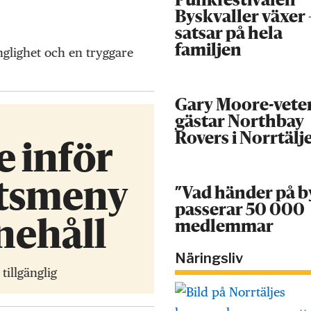
Punkfestivalen
Byskvaller växer 
satsar på hela
familjen
nglighet och en tryggare
Gary Moore-vete
gästar Northbay
Rovers i Norrtälj
e inför
etsmeny
”Vad händer på b
passerar 50 000
nehåll
medlemmar
Näringsliv
illgänglig