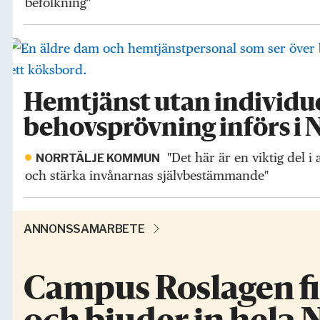
befolkning"
Hemtjänst utan individue
behovsprövning införs i 
"Det här är en viktig del i 
NORRTÄLJE KOMMUN
och stärka invånarnas självbestämmande"
ANNONSSAMARBETE
Campus Roslagen fir