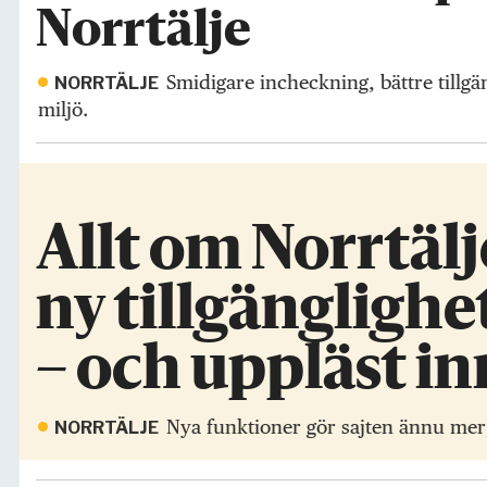
Norrtälje
Smidigare incheckning, bättre tillgä
NORRTÄLJE
miljö.
Allt om Norrtälj
ny tillgängligh
– och uppläst in
Nya funktioner gör sajten ännu mer t
NORRTÄLJE