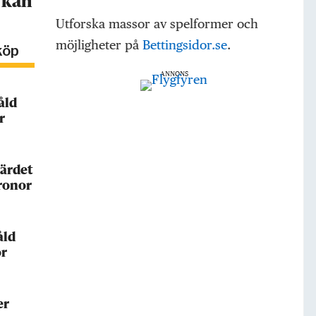
 kan
Utforska massor av spelformer och
möjligheter på
Bettingsidor.se
.
köp
ANNONS
åld
r
ärdet
kronor
åld
or
er