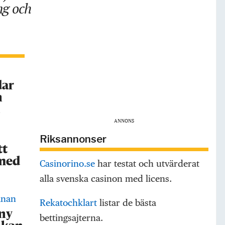
ng och
dar
h
a
ANNONS
Riksannonser
tt
 med
Casinorino.se
har testat och utvärderat
alla svenska casinon med licens.
Rekatochklart
listar de bästa
 ny
bettingsajterna.