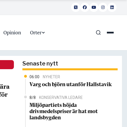
Opinion
Orter
Senaste nytt
06:00
NYHETER
Varg och björn utanför Hallstavik
bära
för
8/8
KONSERVATIVA LEDARE
Miljöpartiets höjda
drivmedelspriser är hat mot
landsbygden