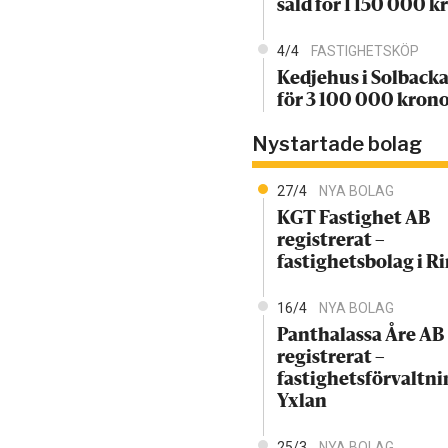
såld för 1 150 000 k
4/4
FASTIGHETSKÖP
Kedjehus i Solbacka
för 3 100 000 kron
Nystartade bolag
27/4
NYA BOLAG
KGT Fastighet AB
registrerat –
fastighetsbolag i 
16/4
NYA BOLAG
Panthalassa Åre AB
registrerat –
fastighetsförvaltni
Yxlan
25/3
NYA BOLAG