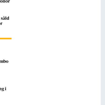
ronor
 såld
or
Rimbo
ng i