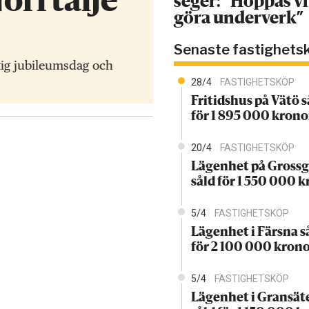
Norrtälje
seger: ”Hoppas vi
göra underverk”
Senaste fastighets
ktig jubileumsdag och
28/4
FASTIGHETSKÖP
Fritidshus på Vätö s
för 1 895 000 krono
20/4
FASTIGHETSKÖP
Lägenhet på Grossg
såld för 1 550 000 
5/4
FASTIGHETSKÖP
Lägenhet i Färsna s
för 2 100 000 kron
5/4
FASTIGHETSKÖP
Lägenhet i Gransät