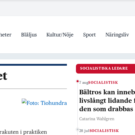
heter
Blåljus
Kultur/Nöje
Sport
Näringsliv
SOCIALISTISKA LEDARE
et
7 aug
SOCIALISTISK
Bältros kan inne
livslångt lidande 
den som drabbas
Catarina Wahlgren
rakuten i praktiken
28 jul
SOCIALISTISK