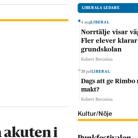
LIBERALA LEDARE
4 aug
LIBERAL
Norrtälje visar vä
Fler elever klarar
grundskolan
Robert Beronius
29 jul
LIBERAL
Dags att ge Rimbo
makt?
Robert Beronius
Kultur/Nöje
 akuten i