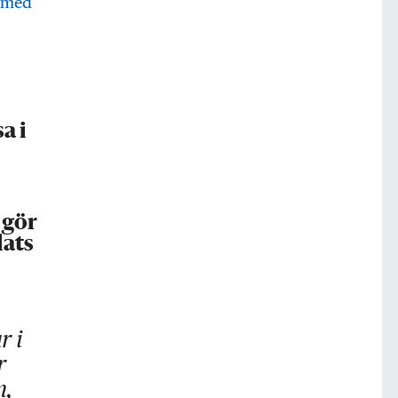
a i
 gör
lats
r i
r
m,