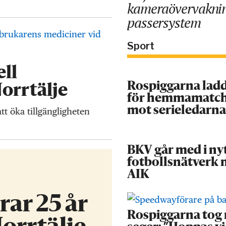
kameraövervakni
passersystem
Sport
ll
Rospiggarna lad
Norrtälje
för hemmamatc
mot serieledarn
att öka tillgängligheten
BKV går med i ny
fotbollsnätverk
AIK
ar 25 år
Rospiggarna tog