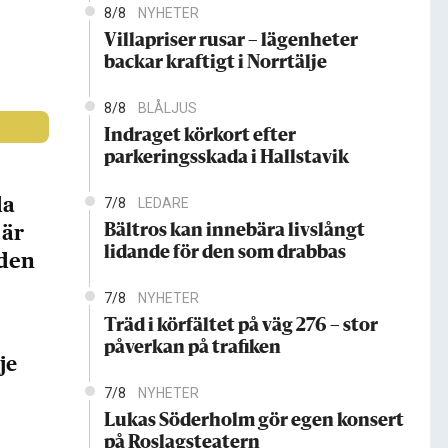
8/8
NYHETER
Villapriser rusar – lägenheter
backar kraftigt i Norrtälje
8/8
BLÅLJUS
Indraget körkort efter
parkeringsskada i Hallstavik
da
7/8
LEDARE
 är
Bältros kan innebära livslångt
lidande för den som drabbas
gden
7/8
NYHETER
Träd i körfältet på väg 276 – stor
påverkan på trafiken
je
7/8
NYHETER
Lukas Söderholm gör egen konsert
på Roslagsteatern