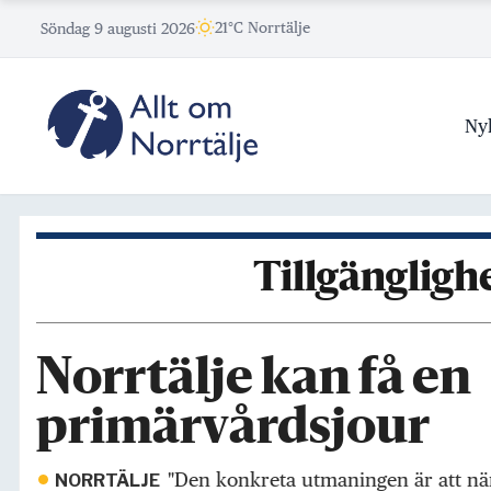
Skip
21°C Norrtälje
Söndag 9 augusti 2026
to
content
Ny
Tillgängligh
Norrtälje kan få en
primärvårdsjour
"Den konkreta utmaningen är att nä
NORRTÄLJE