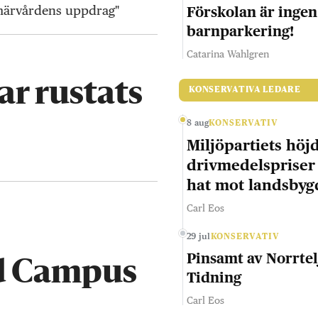
märvårdens uppdrag"
Förskolan är ingen
barnparkering!
Catarina Wahlgren
ar rustats
KONSERVATIVA LEDARE
8 aug
KONSERVATIV
Miljöpartiets höj
drivmedelspriser
hat mot landsby
Carl Eos
29 jul
KONSERVATIV
Pinsamt av Norrtel
id Campus
Tidning
Carl Eos