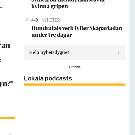
Stulen bil hittad i Hallstavik –
kvinna gripen
–
4/8
NYHETER
Hundratals verk fyller Skaparladan
under tre dagar
ran
›
Hela nyhetsdygnet
e
ANNONS
Lokala podcasts
yn?”