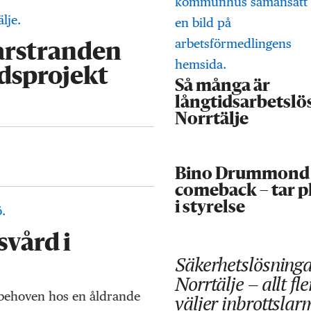
arstranden
adsprojekt
Så många är
långtidsarbetslös
Norrtälje
Bino Drummond
comeback – tar p
i styrelse
vård i
Säkerhetslösninga
Norrtälje – allt fle
 behoven hos en åldrande
väljer inbrottslar