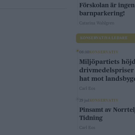
Förskolan är ingen
barnparkering!
Catarina Wahlgren
KONSERVATIVA LEDARE
08:10
KONSERVATIV
Miljöpartiets höj
drivmedelspriser
hat mot landsby
Carl Eos
29 jul
KONSERVATIV
Pinsamt av Norrtel
Tidning
Carl Eos