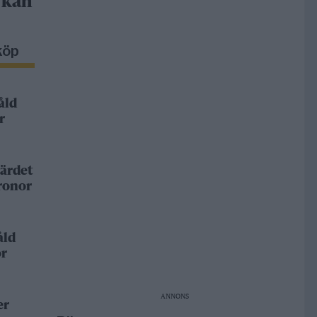
 kan
köp
åld
r
ärdet
kronor
åld
or
ANNONS
er