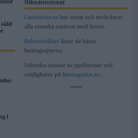
Riksannonser
ronor
Casinorino.se
har testat och utvärderat
 såld
alla svenska casinon med licens.
or
Rekatochklart
listar de bästa
bettingsajterna.
Utforska massor av spelformer och
möjligheter på
Bettingsidor.se
.
Rimbo
ANNONS
ng i