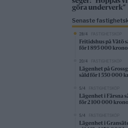
seger: ”Hoppas vi
göra underverk”
Senaste fastighets
28/4
FASTIGHETSKÖP
Fritidshus på Vätö s
för 1 895 000 krono
20/4
FASTIGHETSKÖP
Lägenhet på Grossg
såld för 1 550 000 
5/4
FASTIGHETSKÖP
Lägenhet i Färsna s
för 2 100 000 kron
5/4
FASTIGHETSKÖP
Lägenhet i Gransät