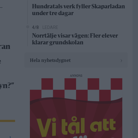
Hundratals verk fyller Skaparladan
–
under tre dagar
4/8
LEDARE
Norrtälje visar vägen: Fler elever
klarar grundskolan
ran
›
Hela nyhetsdygnet
e
ANNONS
yn?”