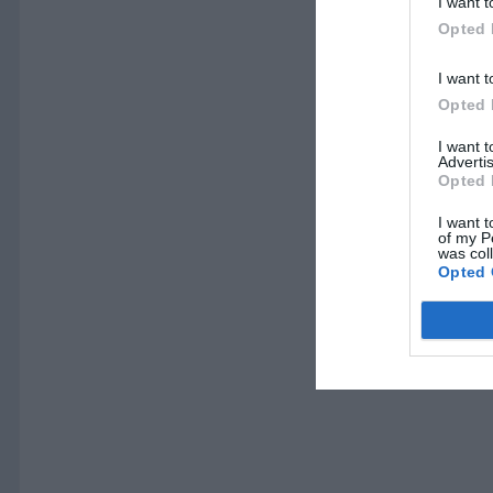
I want t
Opted 
I want t
Opted 
I want 
Advertis
Opted 
I want t
of my P
was col
Opted 