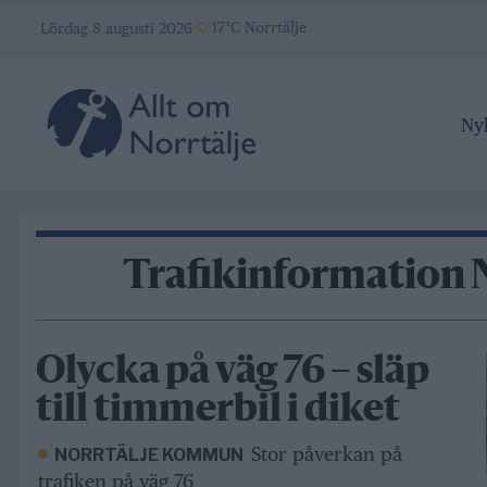
Skip
17°C Norrtälje
Lördag 8 augusti 2026
to
content
Ny
Trafikinformation 
Olycka på väg 76 – släp
till timmerbil i diket
Stor påverkan på
NORRTÄLJE KOMMUN
trafiken på väg 76