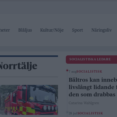
heter
Blåljus
Kultur/Nöje
Sport
Näringsliv
SOCIALISTISKA LEDARE
Norrtälje
7 aug
SOCIALISTISK
Bältros kan inne
livslångt lidande 
den som drabbas
Catarina Wahlgren
28 jul
SOCIALISTISK