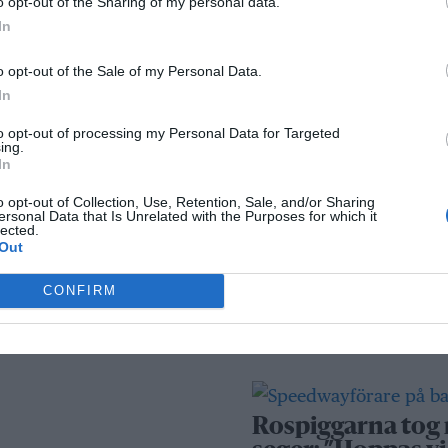
o opt-out of the Sharing of my personal data.
kameraövervakni
In
passersystem
o opt-out of the Sale of my Personal Data.
Sport
In
to opt-out of processing my Personal Data for Targeted
ing.
In
Rospiggarna lad
för hemmamatc
o opt-out of Collection, Use, Retention, Sale, and/or Sharing
ersonal Data that Is Unrelated with the Purposes for which it
mot serieledarn
lected.
Out
CONFIRM
BKV går med i ny
fotbollsnätverk
AIK
Rospiggarna tog