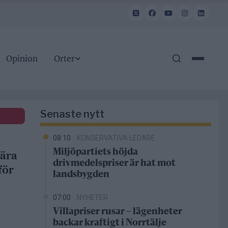
Opinion
Orter
Senaste nytt
08:10
KONSERVATIVA LEDARE
Miljöpartiets höjda
bära
drivmedelspriser är hat mot
för
landsbygden
07:00
NYHETER
Villapriser rusar – lägenheter
backar kraftigt i Norrtälje