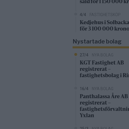
såld för 1 150 000 k
4/4
FASTIGHETSKÖP
Kedjehus i Solbacka
för 3 100 000 kron
Nystartade bolag
27/4
NYA BOLAG
KGT Fastighet AB
registrerat –
fastighetsbolag i 
16/4
NYA BOLAG
Panthalassa Åre AB
registrerat –
fastighetsförvaltni
Yxlan
25/3
NYA BOLAG