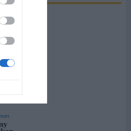
ng och
dar
h
a
tt
 med
 ny