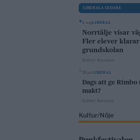
LIBERALA LEDARE
4 aug
LIBERAL
Norrtälje visar vä
Fler elever klarar
grundskolan
Robert Beronius
29 jul
LIBERAL
Dags att ge Rimbo
makt?
Robert Beronius
Kultur/Nöje