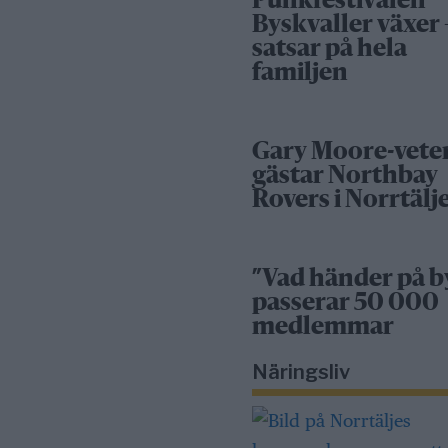
Punkfestivalen
Byskvaller växer 
satsar på hela
familjen
Gary Moore-vete
gästar Northbay
Rovers i Norrtälj
”Vad händer på b
passerar 50 000
medlemmar
Näringsliv