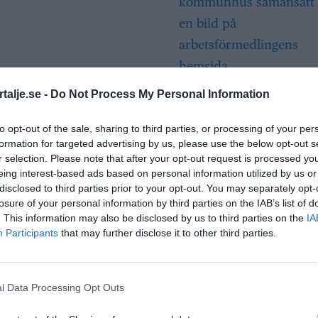
Så många är
talje.se -
Do Not Process My Personal Information
långtidsarbetslös
Norrtälje
to opt-out of the sale, sharing to third parties, or processing of your per
formation for targeted advertising by us, please use the below opt-out s
r selection. Please note that after your opt-out request is processed y
eing interest-based ads based on personal information utilized by us or
Bino Drummond
disclosed to third parties prior to your opt-out. You may separately opt-
comeback – tar p
losure of your personal information by third parties on the IAB’s list of
i styrelse
. This information may also be disclosed by us to third parties on the
IA
Participants
that may further disclose it to other third parties.
Säkerhetslösninga
Norrtälje – allt fle
l Data Processing Opt Outs
väljer inbrottslar