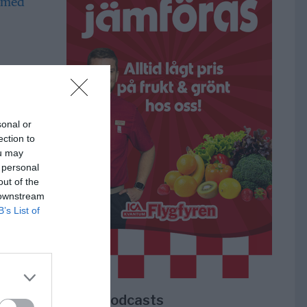
a i
sonal or
ection to
ou may
 personal
 gör
out of the
lats
 downstream
B’s List of
r i
r
m,
Lokala podcasts