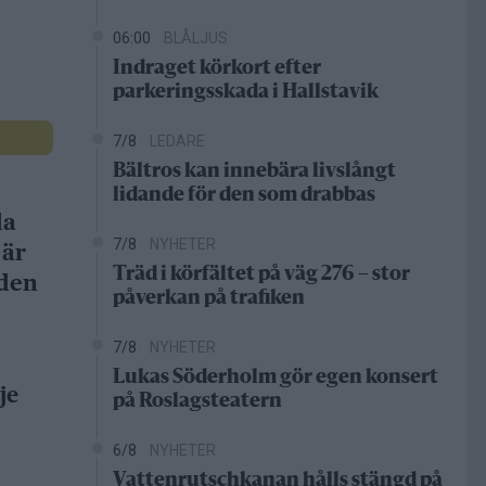
06:00
BLÅLJUS
Indraget körkort efter
parkeringsskada i Hallstavik
7/8
LEDARE
Bältros kan innebära livslångt
lidande för den som drabbas
da
7/8
NYHETER
 är
Träd i körfältet på väg 276 – stor
gden
påverkan på trafiken
7/8
NYHETER
Lukas Söderholm gör egen konsert
je
på Roslagsteatern
6/8
NYHETER
Vattenrutschkanan hålls stängd på