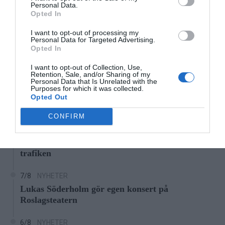
Personal Data.
18:00
19:00
20:00
21:00
22:00
23:00
0
Opted In
‹
›
I want to opt-out of processing my
44°C
43°C
41°C
41°C
40°C
39°C
3
Personal Data for Targeted Advertising.
Opted In
Senaste nytt
I want to opt-out of Collection, Use,
Retention, Sale, and/or Sharing of my
Personal Data that Is Unrelated with the
7/8
LEDARE
Purposes for which it was collected.
Bältros kan innebära livslångt lidande för den som
Opted Out
drabbas
CONFIRM
7/8
NYHETER
Träd i körfältet på väg 276 - stor påverkan på
trafiken
7/8
NYHETER
Lukas Söderholm gör egen konsert på
Roslagsteatern
6/8
NYHETER