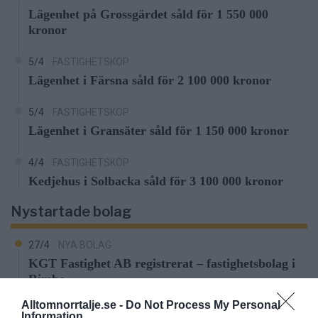
Lägenhet på Grossgärdet såld för 1 550 000
kronor
5/4
FASTIGHETSKÖP
Lägenhet i Färsna såld för 2 100 000 kronor
5/4
FASTIGHETSKÖP
Lägenhet i Gransäter såld för 1 150 000 kronor
4/4
FASTIGHETSKÖP
Kedjehus i Solbacka såld för 3 100 000 kronor
Nystartade bolag
27/4
NYA BOLAG
KGT Fastighet AB registrerat – fastighetsbolag i
Rimbo
Alltomnorrtalje.se -
Do Not Process My Personal
16/4
NYA BOLAG
Information