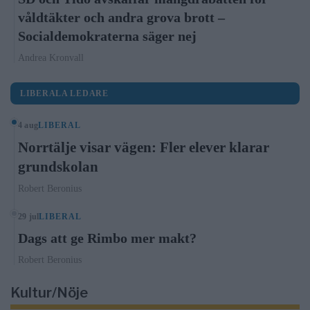
våldtäkter och andra grova brott –
Socialdemokraterna säger nej
Andrea Kronvall
LIBERALA LEDARE
4 aug
LIBERAL
Norrtälje visar vägen: Fler elever klarar
grundskolan
Robert Beronius
29 jul
LIBERAL
Dags att ge Rimbo mer makt?
Robert Beronius
Kultur/Nöje