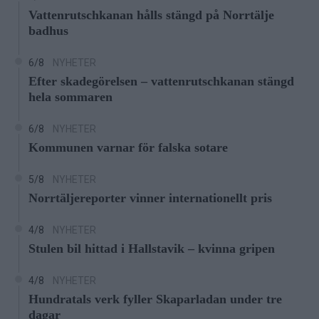
Vattenrutschkanan hålls stängd på Norrtälje
badhus
6/8
NYHETER
Efter skadegörelsen – vattenrutschkanan stängd
hela sommaren
6/8
NYHETER
Kommunen varnar för falska sotare
5/8
NYHETER
Norrtäljereporter vinner internationellt pris
4/8
NYHETER
Stulen bil hittad i Hallstavik – kvinna gripen
4/8
NYHETER
Hundratals verk fyller Skaparladan under tre
dagar