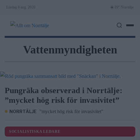
Skip
☀️
Lördag 8 aug. 2026
19° Norrtälje
to
content
Vattenmyndigheten
Pungräka observerad i Norrtälje:
”mycket hög risk för invasivitet”
NORRTÄLJE
”mycket hög risk för invasivitet"
SOCIALISTISKA LEDARE