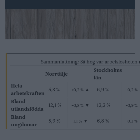
Sammanfattning: Så hög var arbetslösheten
Stockholms
Norrtälje
län
Hela
5,3 %
▲
6,9 %
+0,2 %
−0,2 %
arbetskraften
Bland
12,1 %
▼
12,2 %
−0,8 %
−0,9 %
utlandsfödda
Bland
5,9 %
▼
6,8 %
−1,1 %
−0,3 %
ungdomar