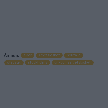
ålder
arbetslöshet
norrtälje
Ämnen:
statistik
stockholms
ungdomsarbetslöshet