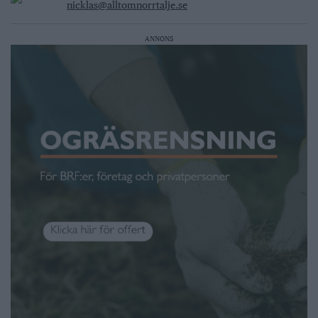
nicklas@alltomnorrtalje.se
ANNONS