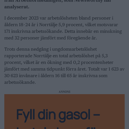
från Arbetsförmedlingen, som Newsworthy har
analyserat.
I december 2023 var arbetslösheten bland personer i
åldern 18–24 år i Norrtälje 5,9 procent, vilket motsvarar
171 inskrivna arbetssökande. Detta innebär en minskning
med 32 personer jämfört med föregående år.
Trots denna nedgång i ungdomsarbetslöshet
rapporterade Norrtälje en total arbetslöshet på 5,3
procent, vilket är en ökning med 0,2 procentenheter
jämfört med samma tidpunkt förra året. Totalt var 1 623 av
30 623 invånare i åldern 16 till 65 år inskrivna som
arbetssökande.
ANNONS