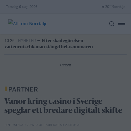
Skip
4/8
NYHETER
—
Stulen bil hittad i Hallstavik – kvinna
☀️
Torsdag 6 aug. 2026
20° Norrtälje
gripen
to
11:25
NYHETER
—
Vattenrutschkanan hålls stängd på
content
Norrtälje badhus
10:26
NYHETER
—
Efter skadegörelsen –
vattenrutschkanan stängd hela sommaren
09:00
NYHETER
—
Kommunen varnar för falska sotare
5/8
NYHETER
—
Norrtäljereporter vinner internationellt
pris
4/8
NYHETER
—
Stulen bil hittad i Hallstavik – kvinna
gripen
ANNONS
11:25
NYHETER
—
Vattenrutschkanan hålls stängd på
Norrtälje badhus
PARTNER
Vanor kring casino i Sverige
speglar ett bredare digitalt skifte
UPPDATERAD 2026-03-31
,
PUBLICERAD 2026-03-31