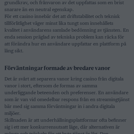
grundkrav, och frånvaron av det uppfattas som en brist
snarare än en neutral egenskap.
För ett casino innebär det att driftstabilitet och teknisk
tillförlitlighet väger minst lika tungt som innehållets
kvalitet i användarens samlade bedömning av tjänsten. En
enda session präglad av tekniska problem kan räcka för
att förändra hur en användare uppfattar en plattform på
lång sikt.
Förväntningar formade av bredare vanor
Det är svårt att separera vanor kring casino från digitala
vanor i stort, eftersom de formas av samma
underliggande beteenden och preferenser. En användare
som är van vid omedelbar respons från en streamingtjänst
bär med sig samma förväntningar in i andra digitala
miljöer.
Skillnaden är att underhållningsplattformar ofta befinner
sig i ett mer konkurrensutsatt läge, där alternativen är
många och tröskeln för att byta tjänst är låg. Den