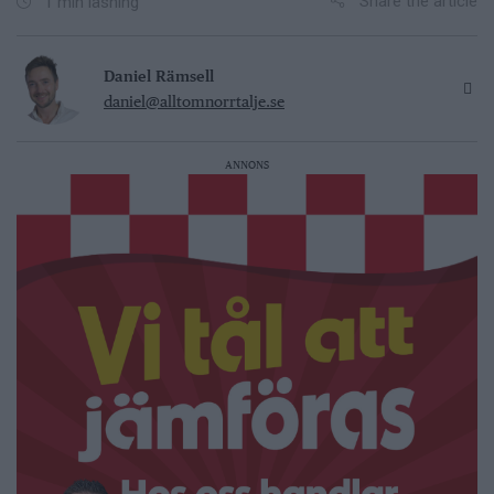
Share the article
1 min läsning
Daniel Rämsell
daniel@alltomnorrtalje.se
ANNONS