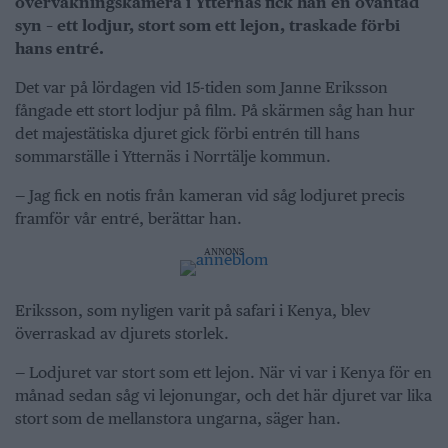
övervakningskamera i Ytternäs fick han en oväntad
syn – ett lodjur, stort som ett lejon, traskade förbi
hans entré.
Det var på lördagen vid 15-tiden som Janne Eriksson
fångade ett stort lodjur på film. På skärmen såg han hur
det majestätiska djuret gick förbi entrén till hans
sommarställe i Ytternäs i Norrtälje kommun.
— Jag fick en notis från kameran vid såg lodjuret precis
framför vår entré, berättar han.
ANNONS
Eriksson, som nyligen varit på safari i Kenya, blev
överraskad av djurets storlek.
— Lodjuret var stort som ett lejon. När vi var i Kenya för en
månad sedan såg vi lejonungar, och det här djuret var lika
stort som de mellanstora ungarna, säger han.