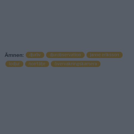
djurliv
djurobservation
janne eriksson
Ämnen:
lodjur
norrtälje
övervakningskamera