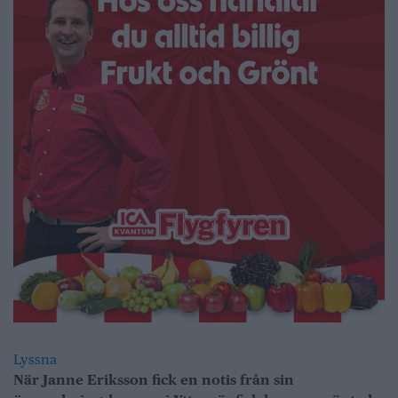
Lyssna
När Janne Eriksson fick en notis från sin