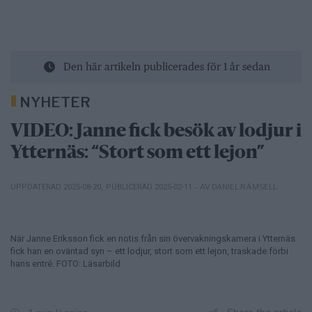
Den här artikeln publicerades för 1 år sedan
NYHETER
VIDEO: Janne fick besök av lodjur i
Ytternäs: “Stort som ett lejon”
– AV DANIEL RÄMSELL
UPPDATERAD 2025-08-20
,
PUBLICERAD 2025-02-11
När Janne Eriksson fick en notis från sin övervakningskamera i Ytternäs
fick han en oväntad syn – ett lodjur, stort som ett lejon, traskade förbi
hans entré. FOTO: Läsarbild