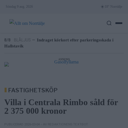
Skip
7/8
NYHETER
—
Träd i körfältet på väg 276 – stor påverkan
☀️
Söndag 9 aug. 2026
18° Norrtälje
på trafiken
to
8/8
KONSERVATIVA LEDARE
—
Miljöpartiets höjda
content
drivmedelspriser är hat mot landsbygden
8/8
NYHETER
—
Villapriser rusar – lägenheter backar
kraftigt i Norrtälje
8/8
BLÅLJUS
—
Indraget körkort efter parkeringsskada i
Hallstavik
7/8
LEDARE
—
Bältros kan innebära livslångt lidande för den
som drabbas
ANNONS
7/8
NYHETER
—
Träd i körfältet på väg 276 – stor påverkan
på trafiken
8/8
KONSERVATIVA LEDARE
—
Miljöpartiets höjda
drivmedelspriser är hat mot landsbygden
FASTIGHETSKÖP
Villa i Centrala Rimbo såld för
2 375 000 kronor
– AV REDAKTIONENS TEXTBOT
PUBLICERAD 2026-03-04