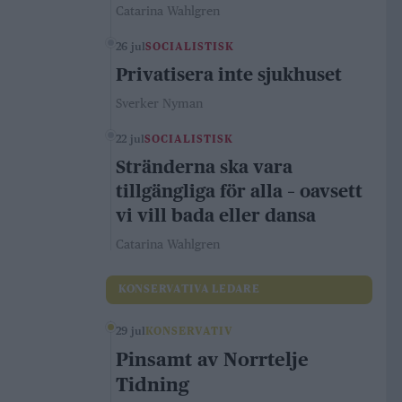
Catarina Wahlgren
26 jul
SOCIALISTISK
Privatisera inte sjukhuset
Sverker Nyman
22 jul
SOCIALISTISK
Stränderna ska vara
tillgängliga för alla – oavsett
vi vill bada eller dansa
Catarina Wahlgren
KONSERVATIVA LEDARE
29 jul
KONSERVATIV
Pinsamt av Norrtelje
Tidning