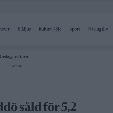
heter
Blåljus
Kultur/Nöje
Sport
Näringsliv
kan på trafiken
Roslagsteatern
tälje badhus
ANNONS
an stängd hela sommaren
kan på trafiken
ddö såld för 5,2