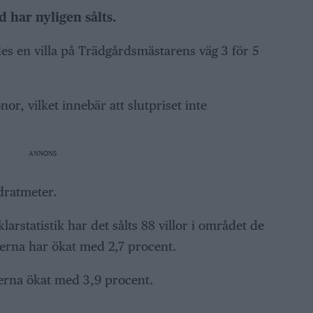
d har nyligen sålts.
des en villa på Trädgårdsmästarens väg 3 för 5
r, vilket innebär att slutpriset inte
ANNONS
dratmeter.
larstatistik har det sålts 88 villor i området de
erna har ökat med 2,7 procent.
serna ökat med 3,9 procent.