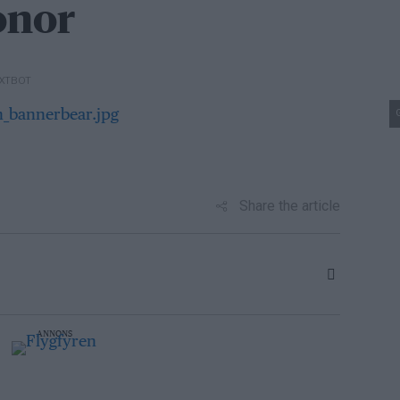
onor
EXTBOT
Share the article
ANNONS