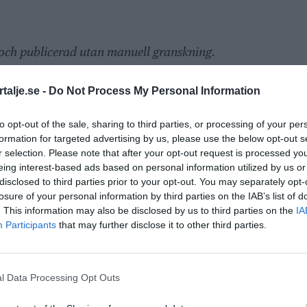
 och publicerad utan manuell granskning.
ån https://ahody.com och kan innehålla fel och
talje.se -
Do Not Process My Personal Information
ller rättelser, kontakta redaktionen här:
era-fel/
to opt-out of the sale, sharing to third parties, or processing of your per
formation for targeted advertising by us, please use the below opt-out s
ANNONS
r selection. Please note that after your opt-out request is processed y
eing interest-based ads based on personal information utilized by us or
disclosed to third parties prior to your opt-out. You may separately opt-
losure of your personal information by third parties on the IAB’s list of
ANNONS
. This information may also be disclosed by us to third parties on the
IA
Participants
that may further disclose it to other third parties.
l Data Processing Opt Outs