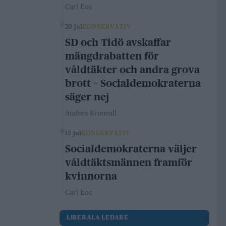
Carl Eos
20 jul
KONSERVATIV
SD och Tidö avskaffar
mängdrabatten för
våldtäkter och andra grova
brott – Socialdemokraterna
säger nej
Andrea Kronvall
15 jul
KONSERVATIV
Socialdemokraterna väljer
våldtäktsmännen framför
kvinnorna
Carl Eos
LIBERALA LEDARE