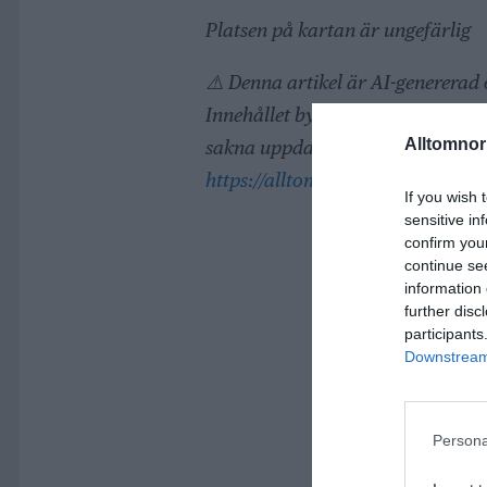
Platsen på kartan är ungefärlig
⚠️ Denna artikel är AI-genererad
Innehållet bygger på uppgifter fr
Alltomnorr
sakna uppdateringar. Vid frågor e
https://alltomnorrtalje.se/rapport
If you wish 
sensitive in
confirm you
continue se
information 
further disc
participants
Downstream 
Persona