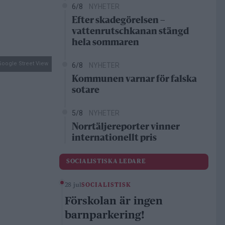
6/8
NYHETER
Efter skadegörelsen –
vattenrutschkanan stängd
hela sommaren
Google Street View
6/8
NYHETER
Kommunen varnar för falska
sotare
5/8
NYHETER
Norrtäljereporter vinner
internationellt pris
SOCIALISTISKA LEDARE
28 jul
SOCIALISTISK
Förskolan är ingen
barnparkering!