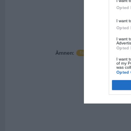
I want t
Opted 
I want t
Opted 
I want 
Advertis
Opted 
Ämnen:
fastighetsaffär
norrtä
I want t
of my P
was col
Opted 