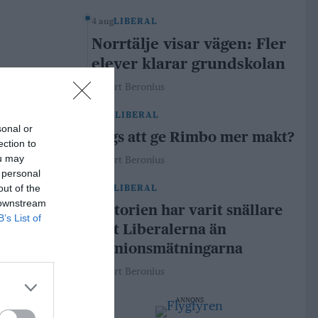
4 aug
LIBERAL
Norrtälje visar vägen: Fler
elever klarar grundskolan
Robert Beronius
29 jul
LIBERAL
sonal or
Dags att ge Rimbo mer makt?
ection to
ou may
Robert Beronius
 personal
out of the
21 jul
LIBERAL
 downstream
Historien har varit snällare
B’s List of
mot Liberalerna än
opinionsmätningarna
Robert Beronius
ANNONS