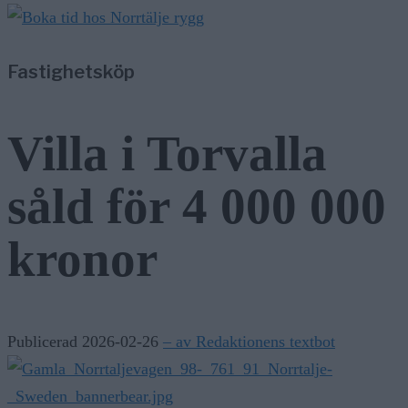
Kommunen varnar för falska sotare
5/8
Nyheter
—
Fastighetsköp
Norrtäljereporter vinner internationellt pris
4/8
Nyheter
—
Stulen bil hittad i Hallstavik – kvinna gripen
Villa i Torvalla
6/8
Nyheter
—
Vattenrutschkanan hålls stängd på Norrtälje badhus
såld för 4 000 000
kronor
Publicerad 2026-02-26
– av Redaktionens textbot