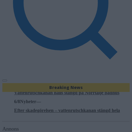
4/8
Nyheter
—
Stulen bil hittad i Hallstavik – kvinna gripen
6/8
Nyheter
—
Breaking News
Vattenrutschkanan hålls stängd på Norrtälje badhus
6/8
Nyheter
—
Efter skadegörelsen – vattenrutschkanan stängd hela
sommaren
6/8
Nyheter
—
Annons