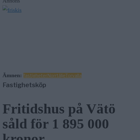
Annons
Ämnen:
fastigheter
Norrtälje
Torvalla
Fastighetsköp
Fritidshus på Vätö
såld för 1 895 000
kronor