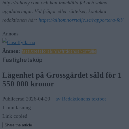
https://ahody.com och kan innehålla fel och sakna
uppdateringar. Vid frågor eller rättelser, kontakta
redaktionen här:
https://alltomnorrtalje.se/rapportera-fel/
Annons
Ämnen:
fastighetsförsäljning
fritidshus
Norrtälje
Fastighetsköp
Lägenhet på Grossgärdet såld för 1
550 000 kronor
Publicerad 2026-04-20
– av Redaktionens textbot
1 min läsning
Link copied
Share the article