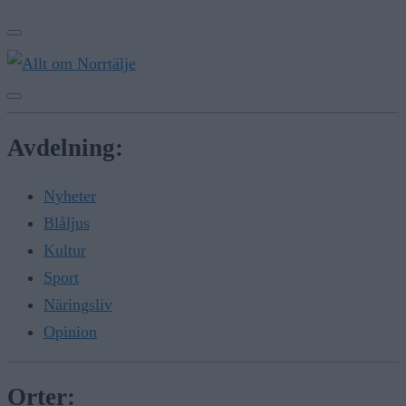
Avdelning:
Nyheter
Blåljus
Kultur
Sport
Näringsliv
Opinion
Orter: