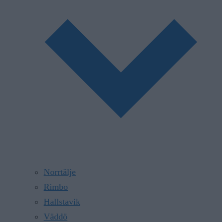
Norrtälje
Rimbo
Hallstavik
Väddö