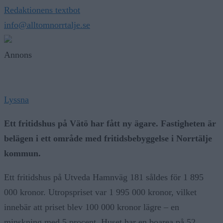
Redaktionens textbot
info@alltomnorrtalje.se
Annons
Lyssna
Ett fritidshus på Vätö har fått ny ägare. Fastigheten är
belägen i ett område med fritidsbebyggelse i Norrtälje
kommun.
Ett fritidshus på Utveda Hamnväg 181 såldes för 1 895
000 kronor. Utropspriset var 1 995 000 kronor, vilket
innebär att priset blev 100 000 kronor lägre – en
minskning med 5 procent. Huset har en boarea på 52