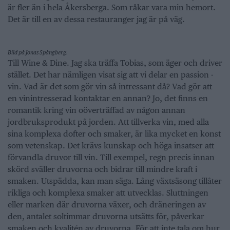
är fler än i hela Åkersberga. Som råkar vara min hemort.
Det är till en av dessa restauranger jag är på väg.
Bild på Jonas Spångberg.
Till Wine & Dine. Jag ska träffa Tobias, som äger och driver
stället. Det har nämligen visat sig att vi delar en passion -
vin. Vad är det som gör vin så intressant då? Vad gör att
en vinintresserad kontaktar en annan? Jo, det finns en
romantik kring vin oöverträffad av någon annan
jordbruksprodukt på jorden. Att tillverka vin, med alla
sina komplexa dofter och smaker, är lika mycket en konst
som vetenskap. Det krävs kunskap och höga insatser att
förvandla druvor till vin. Till exempel, regn precis innan
skörd sväller druvorna och bidrar till mindre kraft i
smaken. Utspädda, kan man säga. Lång växtsäsong tillåter
rikliga och komplexa smaker att utvecklas. Sluttningen
eller marken där druvorna växer, och dräneringen av
den, antalet soltimmar druvorna utsätts för, påverkar
smaken och kvalitén av druvorna. För att inte tala om hur