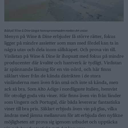
Bild på Wine & Dine längst hamnpromenaden medan det snöar.
Menyn på Wine & Dine erbjuder få större rätter, fokus
ligger på mindre assietter som man med fördel kan ta in
några utav och dela inom sällskapet. Och prova vin till.
Vinlistan på Wine & Dine är ihopsatt med fokus på mindre
producenter där kvalité och hantverk är tydligt. Vinlistan
är spännande läsning för en vin-nörd, och här finns
såklart viner från de kända distrikten i de stora
vinländerna men även från små och inte så kända, men
ack så bra. Som Alto Adige i nordligaste Italien, hemvist
för otroligt goda vita viner. Här finns även vin från länder
som Ungern och Portugal, där båda levererar fantastiska
viner till bra pris. Såklart erbjuds även vin på glas, vilka
ändras med jämna mellanrum för att erbjuda den nyfikne
möjligheten att prova sig igenom utbudet och upptäcka