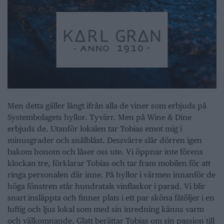
Men detta gäller långt ifrån alla de viner som erbjuds på
Systembolagets hyllor. Tyvärr. Men på Wine & Dine
erbjuds de. Utanför lokalen tar Tobias emot mig i
minusgrader och snålblåst. Dessvärre slår dörren igen
bakom honom och låser oss ute. Vi öppnar inte förens
klockan tre, förklarar Tobias och tar fram mobilen för att
ringa personalen där inne. På hyllor i värmen innanför de
höga fönstren står hundratals vinflaskor i parad. Vi blir
snart insläppta och finner plats i ett par sköna fåtöljer i en
luftig och ljus lokal som med sin inredning känns varm
och välkomnande. Glatt berättar Tobias om sin passion till