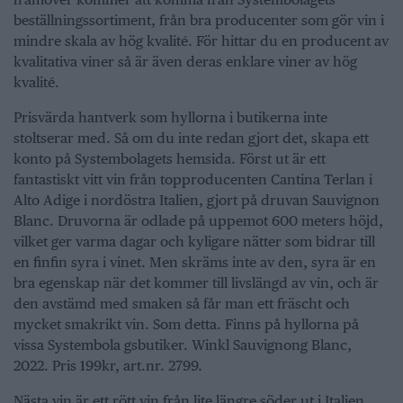
beställningssortiment, från bra producenter som gör vin i
mindre skala av hög kvalité. För hittar du en producent av
kvalitativa viner så är även deras enklare viner av hög
kvalité.
Prisvärda hantverk som hyllorna i butikerna inte
stoltserar med. Så om du inte redan gjort det, skapa ett
konto på Systembolagets hemsida. Först ut är ett
fantastiskt vitt vin från topproducenten Cantina Terlan i
Alto Adige i nordöstra Italien, gjort på druvan Sauvignon
Blanc. Druvorna är odlade på uppemot 600 meters höjd,
vilket ger varma dagar och kyligare nätter som bidrar till
en finfin syra i vinet. Men skräms inte av den, syra är en
bra egenskap när det kommer till livslängd av vin, och är
den avstämd med smaken så får man ett fräscht och
mycket smakrikt vin. Som detta. Finns på hyllorna på
vissa Systembola gsbutiker. Winkl Sauvignong Blanc,
2022. Pris 199kr, art.nr. 2799.
Nästa vin är ett rött vin från lite längre söder ut i Italien,