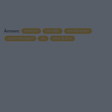
hamnen
norrtälje
restauranger
Ämnen:
systembolaget
vin
wine & dine