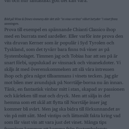
vin och hur fantastiskt gott det kan vara.
Bild på Wine & Dines vinmeny där det står "in vino veritas" vilket betyder "i vinet finns
sanningen.
Prova till exempel en spännande Chianti Classico ihop
med en burrata med sardeller. Eller varför inte prova den
vita druvan Kerner som är populär i Syd Tyrolen och
Tyskland, som det tyvärr bara finns två viner av på
Systembolaget. Timmen jag och Tobias har att ses på är
snart förbi, uppslukad av vinsnack och vinanekdoter. Vi
skiljs åt med överenskommelsen att slå våra intressen
ihop och göra något tillsammans i vinets tecken. Jag går
mot bilen mer avundsjuk på Norrtälje-borna nu än innan.
Tänk, en fantastisk vinbar mitt i stan, skapad av passionen
och kärleken till mat och dryck. Men att sälja in det
hemma som ett skäl att flytta till Norrtälje inser jag
kommer bli svårt. Men jag ska bidra till förkunnandet av
vin på mitt sätt. Med vintips och lättsmält fakta kring vad
som får visst vin att vara just det vinet. Många tips
framöver kommer att komma från Systembolagets