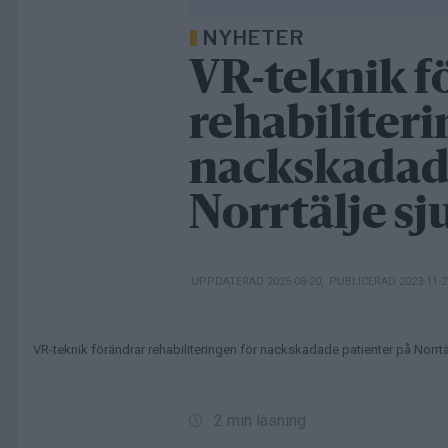
NYHETER
VR-teknik f
rehabiliteri
nackskadade
Norrtälje s
UPPDATERAD 2025-08-20
,
PUBLICERAD 2023-11-
VR-teknik förändrar rehabiliteringen för nackskadade patienter på Norrtä
2 min läsning