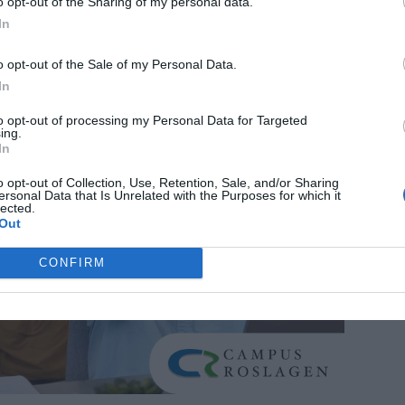
o opt-out of the Sharing of my personal data.
In
ANNONS
o opt-out of the Sale of my Personal Data.
In
to opt-out of processing my Personal Data for Targeted
ing.
In
o opt-out of Collection, Use, Retention, Sale, and/or Sharing
ersonal Data that Is Unrelated with the Purposes for which it
lected.
Out
CONFIRM