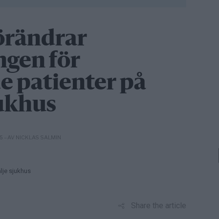
örändrar
ngen för
 patienter på
jukhus
– AV NICKLAS SALMIN
25
lje sjukhus
Share the article