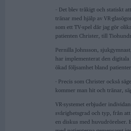
– Det blev tråkigt och statiskt
tränar med hjälp av VR-glasögon 
som ett TV-spel där jag gör oli
patienten Christer, till Tiohund
Pernilla Johnsson, sjukgymnast
har implementerat den digitala
ökad följsamhet bland patienter
- Precis som Christer också säge
kommer man hit och tränar, säg
VR-systemet erbjuder individan
svårighetsgrad och typ, från att 
en diskus med huvudrörelser. E
med patienterna gemensamt ige