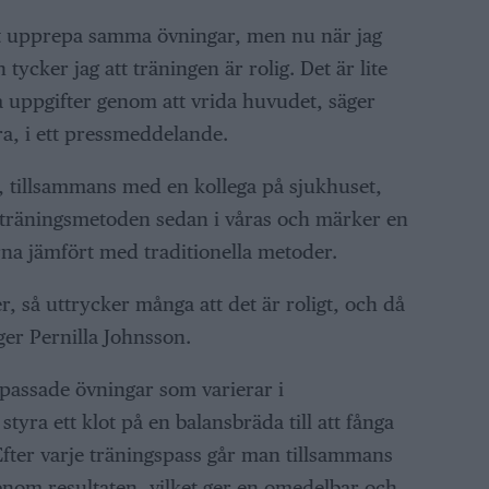
 att upprepa samma övningar, men nu när jag
tycker jag att träningen är rolig. Det är lite
ka uppgifter genom att vrida huvudet, säger
ra, i ett pressmeddelande.
, tillsammans med en kollega på sjukhuset,
 träningsmetoden sedan i våras och märker en
na jämfört med traditionella metoder.
r, så uttrycker många att det är roligt, och då
er Pernilla Johnsson.
passade övningar som varierar i
styra ett klot på en balansbräda till att fånga
fter varje träningspass går man tillsammans
nom resultaten, vilket ger en omedelbar och