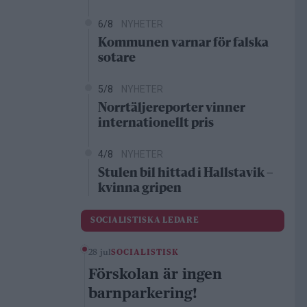
6/8
NYHETER
Kommunen varnar för falska
sotare
5/8
NYHETER
Norrtäljereporter vinner
internationellt pris
4/8
NYHETER
Stulen bil hittad i Hallstavik –
kvinna gripen
SOCIALISTISKA LEDARE
28 jul
SOCIALISTISK
Förskolan är ingen
barnparkering!