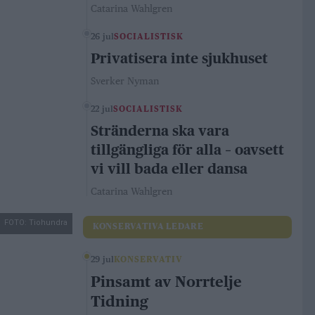
Catarina Wahlgren
26 jul
SOCIALISTISK
Privatisera inte sjukhuset
Sverker Nyman
22 jul
SOCIALISTISK
Stränderna ska vara
tillgängliga för alla – oavsett
vi vill bada eller dansa
Catarina Wahlgren
FOTO: Tiohundra
KONSERVATIVA LEDARE
29 jul
KONSERVATIV
Pinsamt av Norrtelje
Tidning