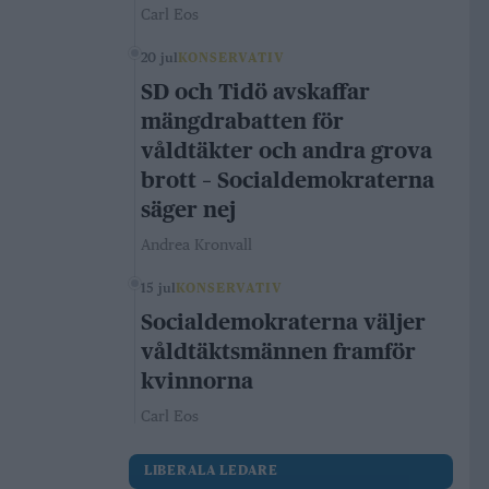
Carl Eos
20 jul
KONSERVATIV
SD och Tidö avskaffar
mängdrabatten för
våldtäkter och andra grova
brott – Socialdemokraterna
säger nej
Andrea Kronvall
15 jul
KONSERVATIV
Socialdemokraterna väljer
våldtäktsmännen framför
kvinnorna
Carl Eos
LIBERALA LEDARE