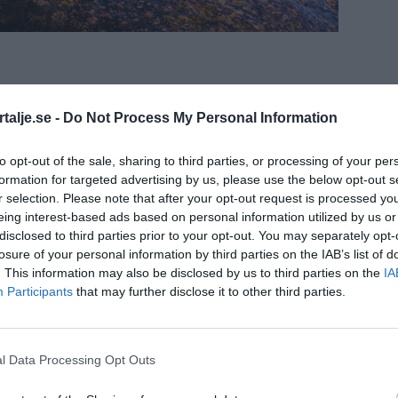
 Virtual Reality-teknik för att hjälpa
talje.se -
Do Not Process My Personal Information
t övervinna smärta och förbättra
nom anpassade övningar.
to opt-out of the sale, sharing to third parties, or processing of your per
formation for targeted advertising by us, please use the below opt-out s
r inletts på Norrtälje sjukhus, där VR-teknik
r selection. Please note that after your opt-out request is processed y
eing interest-based ads based on personal information utilized by us or
tienter med nackskador. Christer Skoog, som
disclosed to third parties prior to your opt-out. You may separately opt-
n 2009, är en av de patienter som nyligen
losure of your personal information by third parties on the IAB’s list of
d VR-tekniken, under ledning av sjukgymnasten
. This information may also be disclosed by us to third parties on the
IA
Participants
that may further disclose it to other third parties.
erna olika övningar och tester i en virtuell
l Data Processing Opt Outs
att skräddarsy träningen efter varje individs
att minska smärta och stärka nackens