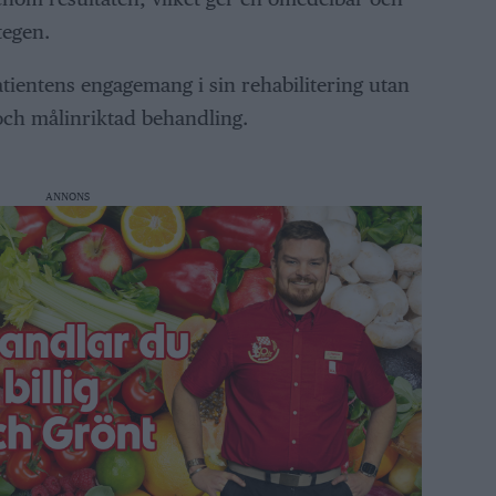
tegen.
atientens engagemang i sin rehabilitering utan
 och målinriktad behandling.
ANNONS