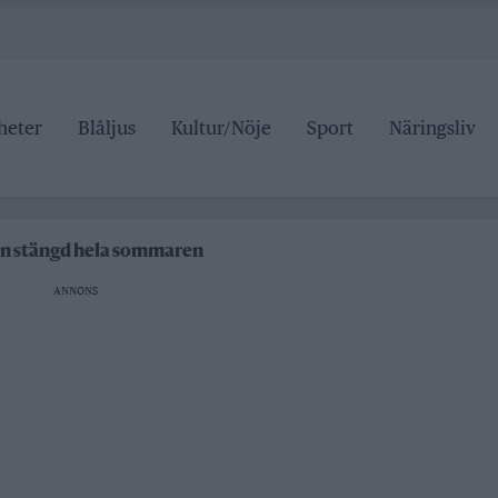
heter
Blåljus
Kultur/Nöje
Sport
Näringsliv
ipen
tälje badhus
an stängd hela sommaren
 pris
ANNONS
ipen
tälje badhus