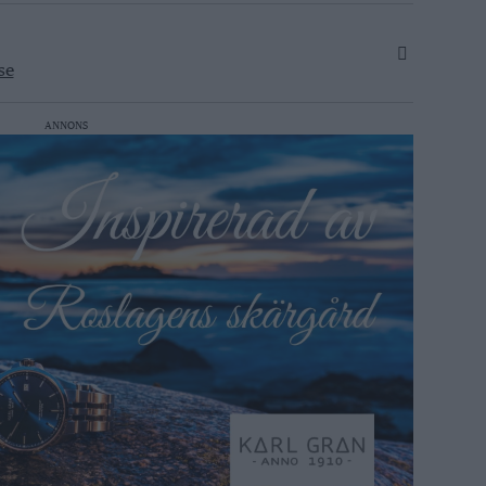
se
ANNONS