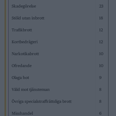
Skadegörelse
23
Stöld utan inbrott
18
Trafikbrott
12
Kortbedrägeri
12
Narkotikabrott
10
Ofredande
10
Olaga hot
9
Våld mot tjänsteman
8
Övriga specialstraffrättsliga brott
8
Misshandel
6