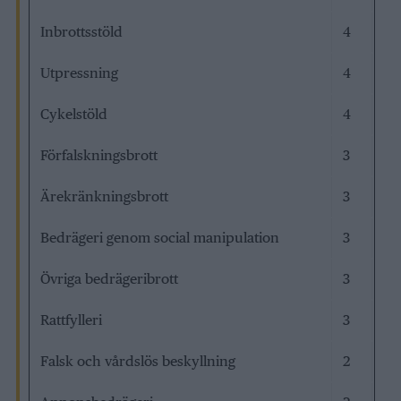
Inbrottsstöld
4
Utpressning
4
Cykelstöld
4
Förfalskningsbrott
3
Ärekränkningsbrott
3
Bedrägeri genom social manipulation
3
Övriga bedrägeribrott
3
Rattfylleri
3
Falsk och vårdslös beskyllning
2