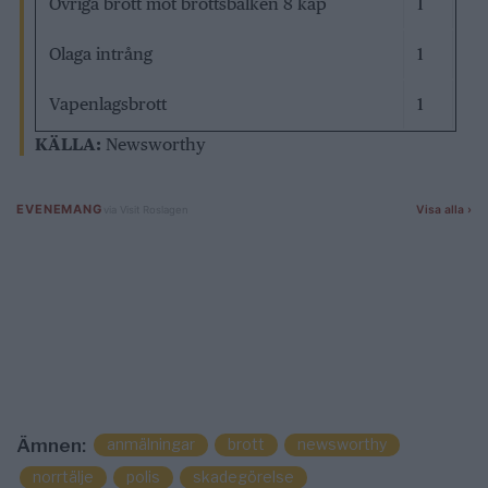
Övriga brott mot brottsbalken 8 kap
1
Olaga intrång
1
Vapenlagsbrott
1
KÄLLA:
Newsworthy
anmälningar
brott
newsworthy
Ämnen:
norrtälje
polis
skadegörelse