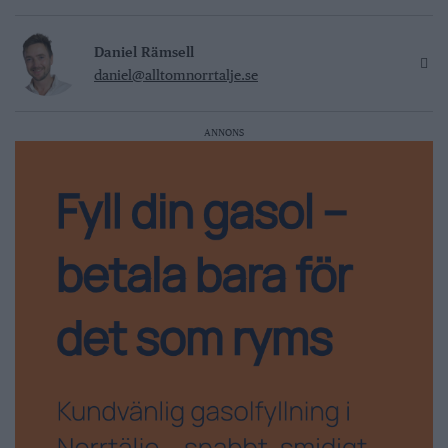
Daniel Rämsell
daniel@alltomnorrtalje.se
ANNONS