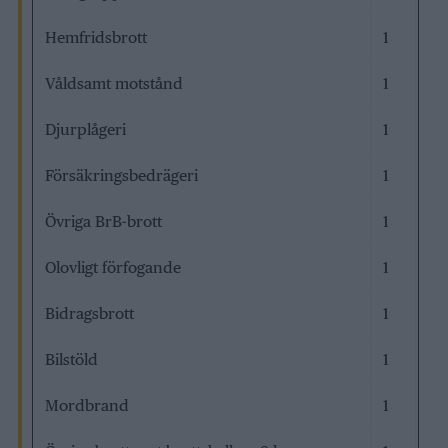
Hemfridsbrott
1
Våldsamt motstånd
1
Djurplågeri
1
Försäkringsbedrägeri
1
Övriga BrB-brott
1
Olovligt förfogande
1
Bidragsbrott
1
Bilstöld
1
Mordbrand
1