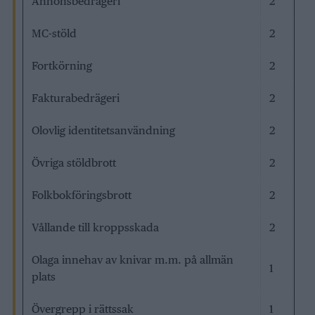
Annonsbedrägeri
2
MC-stöld
2
Fortkörning
2
Fakturabedrägeri
2
Olovlig identitetsanvändning
2
Övriga stöldbrott
2
Folkbokföringsbrott
2
Vållande till kroppsskada
2
Olaga innehav av knivar m.m. på allmän
1
plats
Övergrepp i rättssak
1