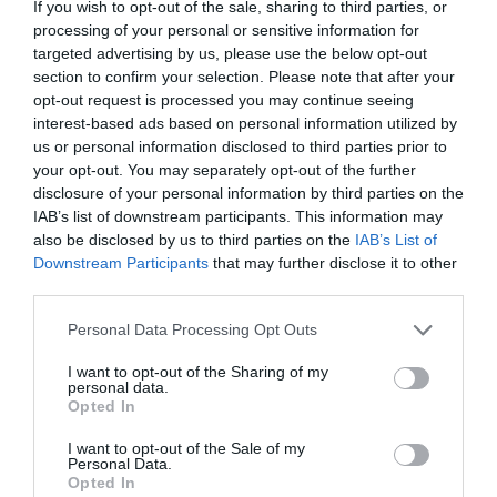
If you wish to opt-out of the sale, sharing to third parties, or
processing of your personal or sensitive information for
4 aug
LIBERAL
targeted advertising by us, please use the below opt-out
Norrtälje visar vägen: Fler elever
section to confirm your selection. Please note that after your
klarar grundskolan
opt-out request is processed you may continue seeing
interest-based ads based on personal information utilized by
Robert Beronius
us or personal information disclosed to third parties prior to
your opt-out. You may separately opt-out of the further
29 jul
LIBERAL
disclosure of your personal information by third parties on the
Dags att ge Rimbo mer makt?
IAB’s list of downstream participants. This information may
also be disclosed by us to third parties on the
IAB’s List of
Robert Beronius
Downstream Participants
that may further disclose it to other
third parties.
Kultur/Nöje
Personal Data Processing Opt Outs
I want to opt-out of the Sharing of my
Punkfestivalen Byskvaller växer –
personal data.
Opted In
satsar på hela familjen
I want to opt-out of the Sale of my
Personal Data.
Opted In