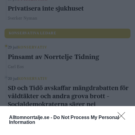
Privatisera inte sjukhuset
Sverker Nyman
KONSERVATIVA LEDARE
29 jul
KONSERVATIV
Pinsamt av Norrtelje Tidning
Carl Eos
20 jul
KONSERVATIV
SD och Tidö avskaffar mängdrabatten för
våldtäkter och andra grova brott –
Socialdemokraterna säger nej
Andrea Kronvall
Alltomnorrtalje.se -
Do Not Process My Personal
Information
LIBERALA LEDARE