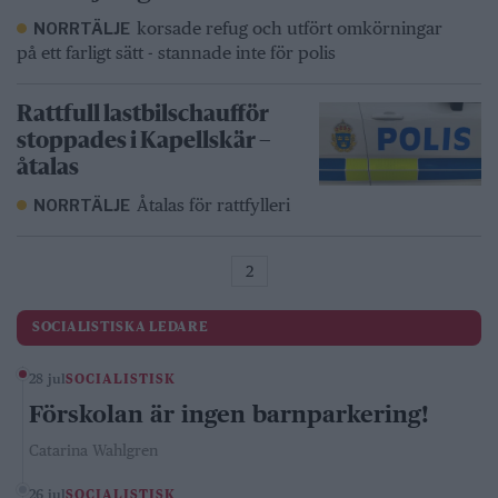
korsade refug och utfört omkörningar
NORRTÄLJE
på ett farligt sätt - stannade inte för polis
Rattfull lastbilschaufför
stoppades i Kapellskär –
åtalas
Åtalas för rattfylleri
NORRTÄLJE
2
SOCIALISTISKA LEDARE
28 jul
SOCIALISTISK
Förskolan är ingen barnparkering!
Catarina Wahlgren
26 jul
SOCIALISTISK