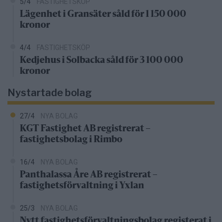
5/4
FASTIGHETSKÖP
Lägenhet i Gransäter såld för 1 150 000
kronor
4/4
FASTIGHETSKÖP
Kedjehus i Solbacka såld för 3 100 000
kronor
Nystartade bolag
27/4
NYA BOLAG
KGT Fastighet AB registrerat –
fastighetsbolag i Rimbo
16/4
NYA BOLAG
Panthalassa Åre AB registrerat –
fastighetsförvaltning i Yxlan
25/3
NYA BOLAG
Nytt fastighetsförvaltningsbolag registerat i