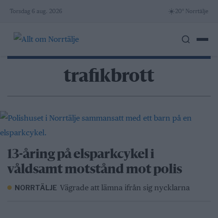
Skip
☀️
Torsdag 6 aug. 2026
20° Norrtälje
to
content
trafikbrott
13-åring på elsparkcykel i
våldsamt motstånd mot polis
Vägrade att lämna ifrån sig nycklarna
NORRTÄLJE