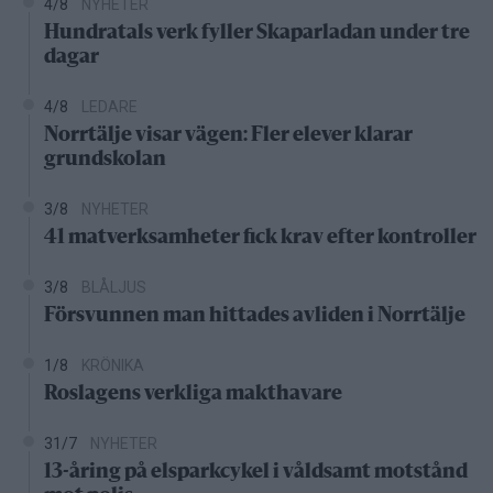
4/8
NYHETER
Hundratals verk fyller Skaparladan under tre
dagar
4/8
LEDARE
Norrtälje visar vägen: Fler elever klarar
grundskolan
3/8
NYHETER
41 matverksamheter fick krav efter kontroller
3/8
BLÅLJUS
Försvunnen man hittades avliden i Norrtälje
1/8
KRÖNIKA
Roslagens verkliga makthavare
31/7
NYHETER
13-åring på elsparkcykel i våldsamt motstånd