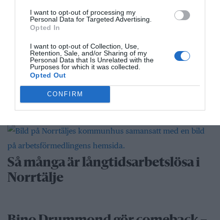
Gary Moore-veteran gästar
I want to opt-out of processing my
Personal Data for Targeted Advertising.
Northbay Rovers i Norrtälje
Opted In
I want to opt-out of Collection, Use,
Retention, Sale, and/or Sharing of my
Personal Data that Is Unrelated with the
”Vad händer på byn?” passerar 50
Purposes for which it was collected.
Opted Out
000 medlemmar
CONFIRM
Näringsliv
Så många är långtidsarbetslösa i
Norrtälje