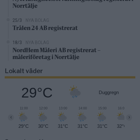
Norrtälje
25/3
NYA BOLAG
Trålen 24 AB registrerat
18/3
NYA BOLAG
NordHem Måleri AB registrerat –
måleriföretag i Norrtälje
Lokalt väder
29°C
Duggregn
11:00
12:00
13:00
14:00
15:00
16:00
1
‹
›
29°C
30°C
31°C
31°C
31°C
32°C
3