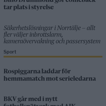
Bino Drummond gör comeback –
tar plats i styrelse
Säkerhetslösningar i Norrtälje – allt
fler väljer inbrottslarm,
kameraövervakning och passersystem
Sport
Rospiggarna laddar för
hemmamatch mot serieledarna
BKV går med i nytt