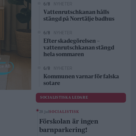
6/8
NYHETER
Vattenrutschkanan hålls
stängd på Norrtälje badhus
6/8
NYHETER
Efter skadegörelsen –
vattenrutschkanan stängd
hela sommaren
6/8
NYHETER
Kommunen varnar för falska
sotare
SOCIALISTISKA LEDARE
28 jul
SOCIALISTISK
Förskolan är ingen
barnparkering!