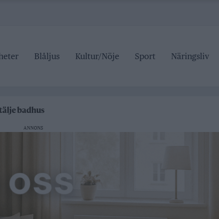
heter
Blåljus
Kultur/Nöje
Sport
Näringsliv
kan på trafiken
Roslagsteatern
tälje badhus
an stängd hela sommaren
ANNONS
kan på trafiken