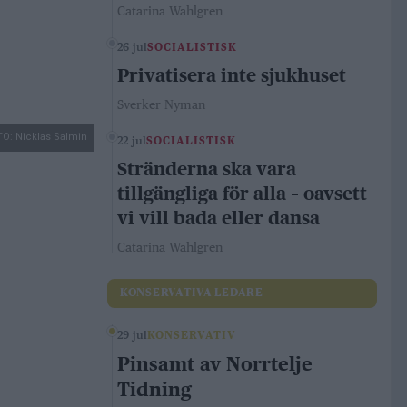
Catarina Wahlgren
26 jul
SOCIALISTISK
Privatisera inte sjukhuset
Sverker Nyman
O: Nicklas Salmin
22 jul
SOCIALISTISK
Stränderna ska vara
tillgängliga för alla – oavsett
vi vill bada eller dansa
Catarina Wahlgren
KONSERVATIVA LEDARE
29 jul
KONSERVATIV
Pinsamt av Norrtelje
Tidning