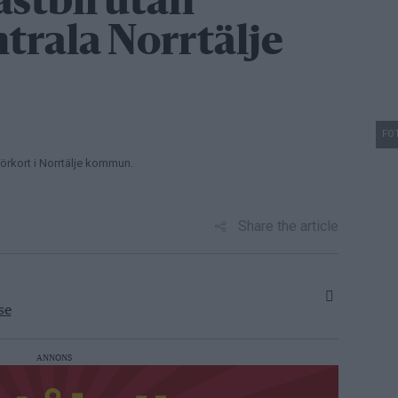
astbil utan
ntrala Norrtälje
FOT
körkort i Norrtälje kommun.
Share the article
se
ANNONS