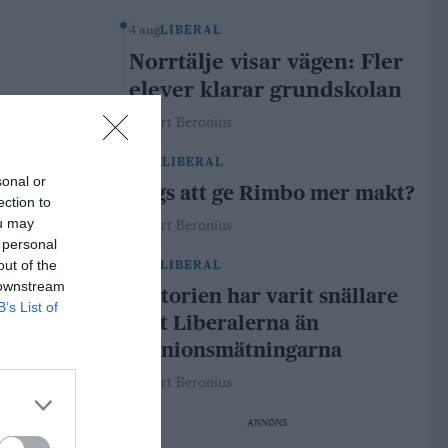
4 aug
LIBERAL
Norrtälje visar vägen: Fler
elever klarar grundskolan
Robert Beronius
29 jul
LIBERAL
sonal or
Dags att ge Rimbo mer makt?
ection to
ou may
Robert Beronius
 personal
out of the
21 jul
LIBERAL
 downstream
Historien har varit snällare
B’s List of
mot Liberalerna än
opinionsmätningarna
Robert Beronius
ANNONS