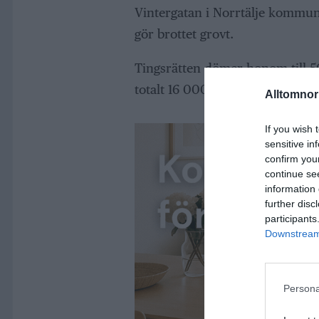
Vintergatan i Norrtälje kommun t
gör brottet grovt.
Tingsrätten dömer honom till 50
totalt 16 000 kronor.
Alltomnorr
If you wish 
sensitive in
confirm you
continue se
information 
further disc
participants
Downstream 
Persona