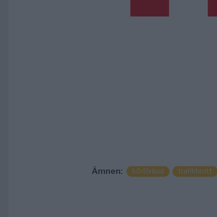
Ämnen:
körförbud
trafikbrott