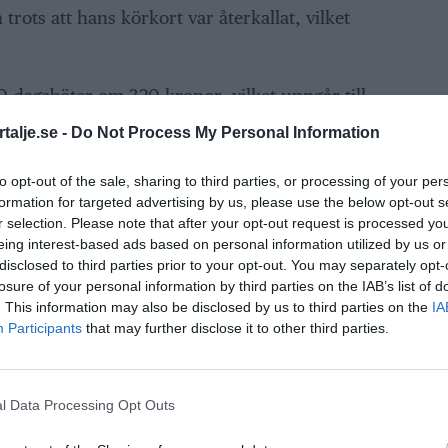
rots att hans körkort var återkallat, vilket
 dagsböter om 320 kronor, vilket uppgår till
talje.se -
Do Not Process My Personal Information
ANNONS
to opt-out of the sale, sharing to third parties, or processing of your per
formation for targeted advertising by us, please use the below opt-out s
r selection. Please note that after your opt-out request is processed y
eing interest-based ads based on personal information utilized by us or
disclosed to third parties prior to your opt-out. You may separately opt-
losure of your personal information by third parties on the IAB’s list of
. This information may also be disclosed by us to third parties on the
IA
Participants
that may further disclose it to other third parties.
l Data Processing Opt Outs