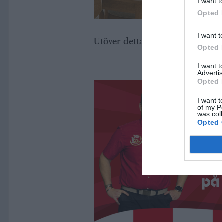
I want t
Opted 
I want t
Utöver detta ska han betala en a
Opted 
I want 
Advertis
Opted 
I want t
of my P
was col
Opted 