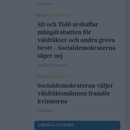
Carl Eos
20 jul
KONSERVATIV
SD och Tidö avskaffar
mängdrabatten för
våldtäkter och andra grova
brott – Socialdemokraterna
säger nej
Andrea Kronvall
15 jul
KONSERVATIV
Socialdemokraterna väljer
våldtäktsmännen framför
kvinnorna
Carl Eos
LIBERALA LEDARE