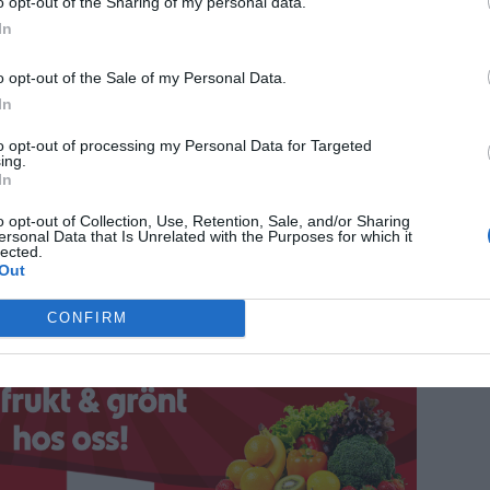
o opt-out of the Sharing of my personal data.
In
o opt-out of the Sale of my Personal Data.
vgift till brottsofferfonden på 1 000 kronor.
In
to opt-out of processing my Personal Data for Targeted
ing.
ANNONS
In
o opt-out of Collection, Use, Retention, Sale, and/or Sharing
ersonal Data that Is Unrelated with the Purposes for which it
lected.
Out
CONFIRM