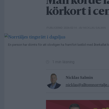
Man körde l
körkort i ce
– AV NICKLAS SALMIN
PUBLICERAD 2026-02-14
En person har dömts för att olovligen ha framfört lastbil med återkallat 
1 min läsning
Nicklas Salmin
nicklas@alltomnorrtalje.